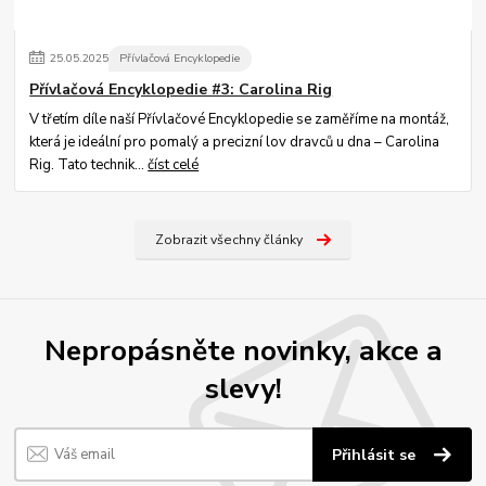
25
.
05
.
2025
Přívlačová Encyklopedie
Přívlačová Encyklopedie #3: Carolina Rig
V třetím díle naší Přívlačové Encyklopedie se zaměříme na montáž,
která je ideální pro pomalý a precizní lov dravců u dna – Carolina
Rig. Tato technik...
číst celé
Zobrazit všechny články
Nepropásněte novinky, akce a
slevy!
Přihlásit se