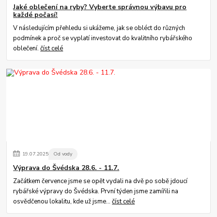
Jaké oblečení na ryby? Vyberte správnou výbavu pro
každé počasí!
V následujícím přehledu si ukážeme, jak se obléct do různých
podmínek a proč se vyplatí investovat do kvalitního rybářského
oblečení.
číst celé
19
.
07
.
2025
Od vody
Výprava do Švédska 28.6. - 11.7.
Začátkem července jsme se opět vydali na dvě po sobě jdoucí
rybářské výpravy do Švédska. První týden jsme zamířili na
osvědčenou lokalitu, kde už jsme...
číst celé