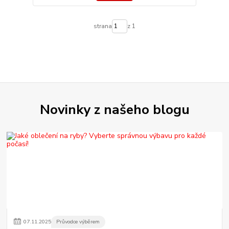
strana
z 1
Novinky z našeho blogu
07
.
11
.
2025
Průvodce výběrem