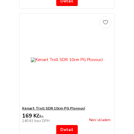
Detail
Kenart Troll SDR 10cm PG Plovoucí
169 Kč
/
ks
Není skladem
140 Kč
bez DPH
Detail