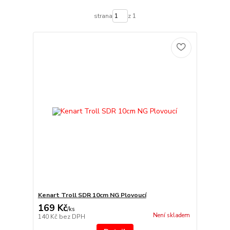
strana
z 1
Kenart Troll SDR 10cm NG Plovoucí
169 Kč
/
ks
Není skladem
140 Kč
bez DPH