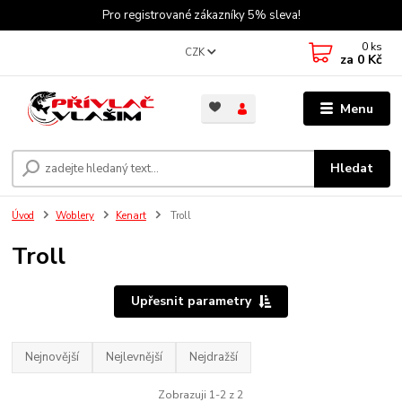
Pro registrované zákazníky 5% sleva!
0
ks
CZK
za
0 Kč
Menu
Hledat
Úvod
Woblery
Kenart
Troll
Troll
Upřesnit parametry
Nejnovější
Nejlevnější
Nejdražší
Zobrazuji 1-2 z 2