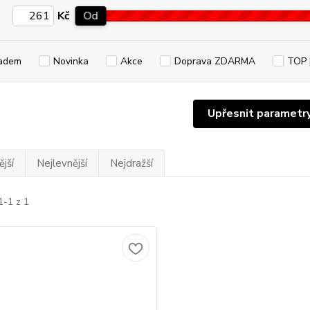
Kč
Od
adem
Novinka
Akce
Doprava ZDARMA
TOP 
Upřesnit parametr
jší
Nejlevnější
Nejdražší
1-1 z 1