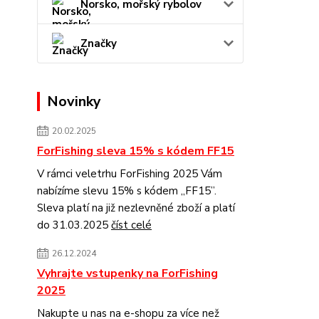
Norsko, mořský rybolov
Značky
Novinky
20.02.2025
ForFishing sleva 15% s kódem FF15
V rámci veletrhu ForFishing 2025 Vám
nabízíme slevu 15% s kódem „FF15”.
Sleva platí na již nezlevněné zboží a platí
do 31.03.2025
číst celé
26.12.2024
Vyhrajte vstupenky na ForFishing
2025
Nakupte u nas na e-shopu za více než