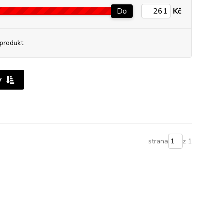
Do
Kč
produkt
y
strana
z 1