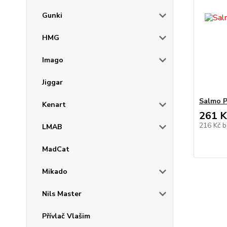
Gunki
HMG
Imago
Jiggar
Salmo P
Kenart
261 K
216 Kč
b
LMAB
MadCat
Mikado
Nils Master
Přívlač Vlašim