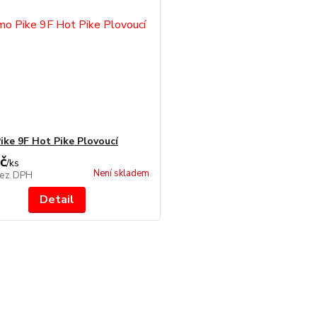
ike 9F Hot Pike Plovoucí
č
/
ks
Není skladem
ez DPH
Detail