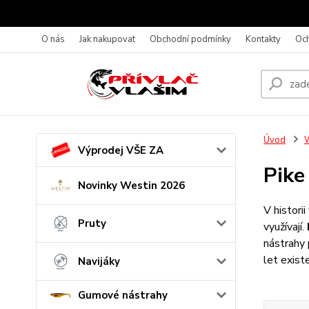
O nás
Jak nakupovat
Obchodní podmínky
Kontakty
Oc
Úvod
Výprodej VŠE ZA
Pike
Novinky Westin 2026
V histori
Pruty
využívají.
nástrahy 
let exist
Navijáky
Gumové nástrahy