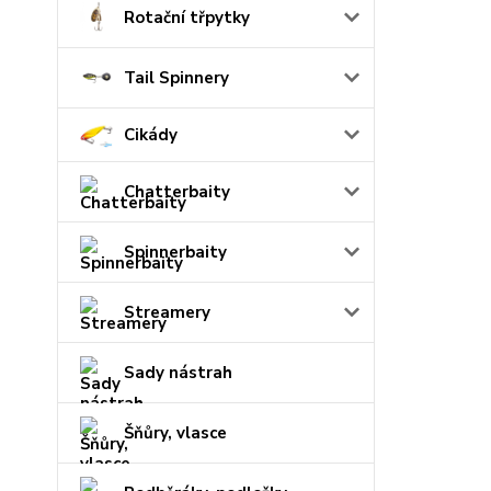
Rotační třpytky
Tail Spinnery
Cikády
Chatterbaity
Spinnerbaity
Streamery
Sady nástrah
Šňůry, vlasce