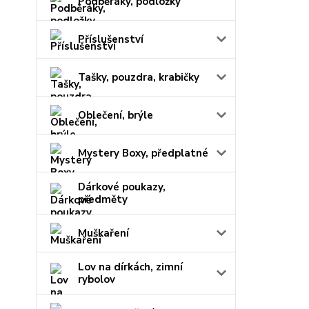
Podběráky, podložky
Příslušenství
Tašky, pouzdra, krabičky
Oblečení, brýle
Mystery Boxy, předplatné
Dárkové poukazy,
předměty
Muškaření
Lov na dírkách, zimní
rybolov