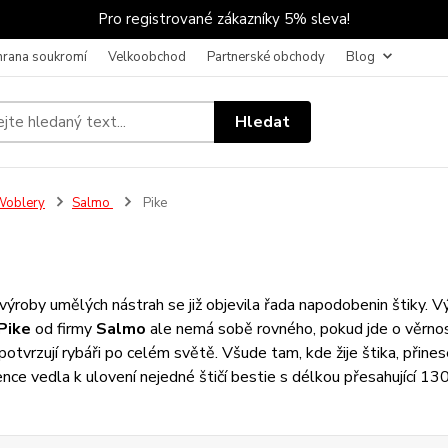
Pro registrované zákazníky 5% sleva!
hrana soukromí
Velkoobchod
Partnerské obchody
Blog
Hledat
Woblery
Salmo
Pike
i výroby umělých nástrah se již objevila řada napodobenin štiky. Výr
Pike
od firmy
Salmo
ale nemá sobě rovného, pokud jde o věrnos
potvrzují rybáři po celém světě. Všude tam, kde žije štika, přine
ence vedla k ulovení nejedné štičí bestie s délkou přesahující 13