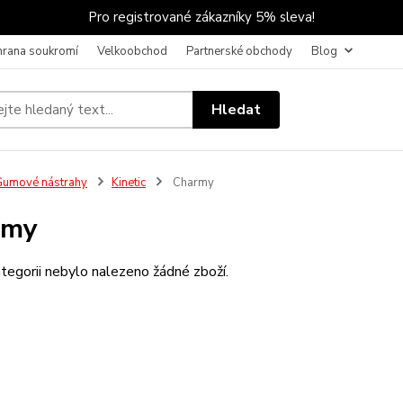
Pro registrované zákazníky 5% sleva!
hrana soukromí
Velkoobchod
Partnerské obchody
Blog
Hledat
umové nástrahy
Kinetic
Charmy
rmy
tegorii nebylo nalezeno žádné zboží.