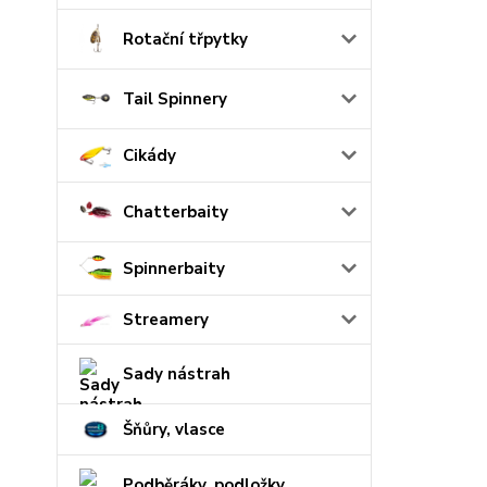
Rotační třpytky
Tail Spinnery
Cikády
Chatterbaity
Spinnerbaity
Streamery
Sady nástrah
Šňůry, vlasce
Podběráky, podložky