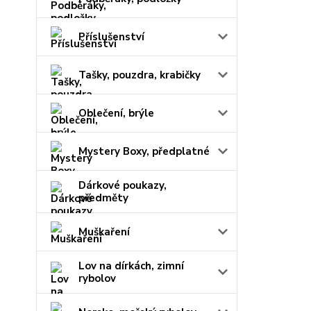
Příslušenství
Tašky, pouzdra, krabičky
Oblečení, brýle
Mystery Boxy, předplatné
Dárkové poukazy,
předměty
Muškaření
Lov na dírkách, zimní
rybolov