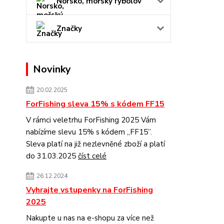
Norsko, mořský rybolov
Značky
Novinky
20.02.2025
ForFishing sleva 15% s kódem FF15
V rámci veletrhu ForFishing 2025 Vám
nabízíme slevu 15% s kódem „FF15”.
Sleva platí na již nezlevněné zboží a platí
do 31.03.2025
číst celé
26.12.2024
Vyhrajte vstupenky na ForFishing
2025
Nakupte u nas na e-shopu za více než