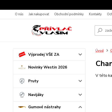
O nás
Jak nakupovat
Obchodní podmínky
Kontakty
Oc
Úvod
G
Výprodej VŠE ZA
Cha
Novinky Westin 2026
V této ka
Pruty
Navijáky
Gumové nástrahy