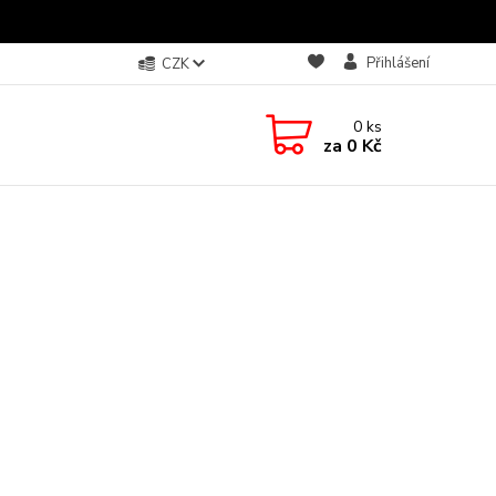
Přihlášení
CZK
0
ks
za
0 Kč