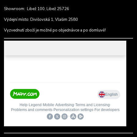
Showroom: Libež 100, Libež 25726
Výdejní místo: Divišovská 1, Vlašim 2580
Vyzvednutí zboží je možné po objednávce a po domluvě!