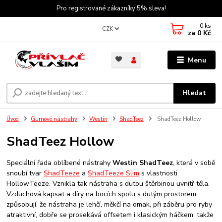
Pro registrované zákazníky 5% sleva!
0
ks
CZK
za
0 Kč
Menu
Hledat
Úvod
Gumové nástrahy
Westin
ShadTeez
ShadTeez Hollow
ShadTeez Hollow
Speciální řada oblíbené nástrahy
Westin ShadTeez
, která v sobě
snoubí tvar
ShadTeeze
a
ShadTeeze Slim
s vlastnosti
HollowTeeze. Vznikla tak nástraha s dutou štěrbinou uvnitř těla.
Vzduchová kapsat a díry na bocích spolu s dutým prostorem
způsobují, že nástraha je lehčí, měkčí na omak, při záběru pro ryby
atraktivní, dobře se prosekává offsetem i klasickým háčkem, takže