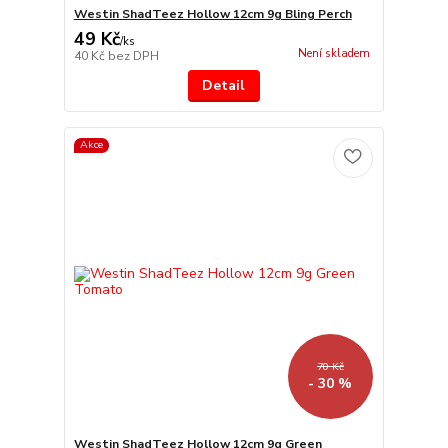
Westin ShadTeez Hollow 12cm 9g Bling Perch
49 Kč
/
ks
Není skladem
40 Kč
bez DPH
Detail
Akce
70 Kč
- 30 %
Westin ShadTeez Hollow 12cm 9g Green