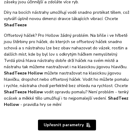
záseky jsou účinnější a zdoláte více ryb.
Díry na bocích nástrahy umožňují vodě snadno protékat tělem, což
vytváří úplně novou dimenzi dravce lákajících vibrací. Chcete
ShadTeeze
Offsetový háček? Pro Hollow žádný problém. Na břiše i ve hřbetě
jsou štěrbiny pro háček, do kterých se offsetový háček snadno
schová a s nástrahou lze bez obav nahazovat do vázek, rostlin a
dalších míst, kde by byl lov s odkrytým háčkem nemyslitelný.
Tvrdá plná hlava nástrahy dobře drží háček na svém místě a
nástrahu tak můžeme nastražovat i na klasickou jigovou hlavičku.
ShadTeeze Hollow
můžete nastražovat na klasickou jigovou
hlavičku, dropshot nebo offsetový háček. Vodit ho můžete pomalu
i rychle, nástraha chodí perfektně bez ohledu na rychlost. Chcete
ShadTeeze Hollow
vodit opravdu pomalu? Není problém - tenký
ocásek a měkké tělo umužňují i to nejpomalejší vedení.
ShadTeez
Hollow
- pravidla hry se mění
Upřesnit parametry