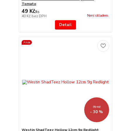
Tomato
49 Kč
/
ks
Není skladem
40 Kč
bez DPH
Detail
Akce
70 Kč
- 30 %
Westin ShadTeez Hollow 12cm 9g Redlight