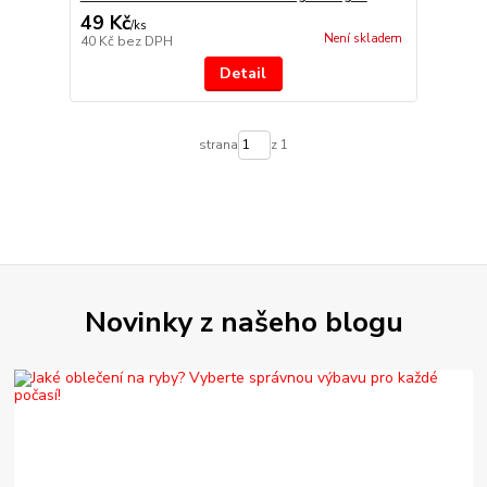
49 Kč
/
ks
Není skladem
40 Kč
bez DPH
Detail
strana
z 1
Novinky z našeho blogu