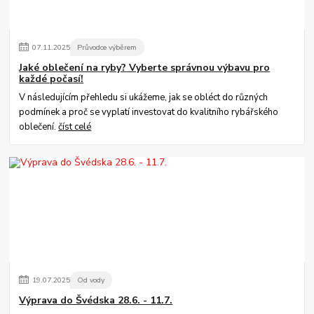
07
.
11
.
2025
Průvodce výběrem
Jaké oblečení na ryby? Vyberte správnou výbavu pro
každé počasí!
V následujícím přehledu si ukážeme, jak se obléct do různých
podmínek a proč se vyplatí investovat do kvalitního rybářského
oblečení.
číst celé
19
.
07
.
2025
Od vody
Výprava do Švédska 28.6. - 11.7.