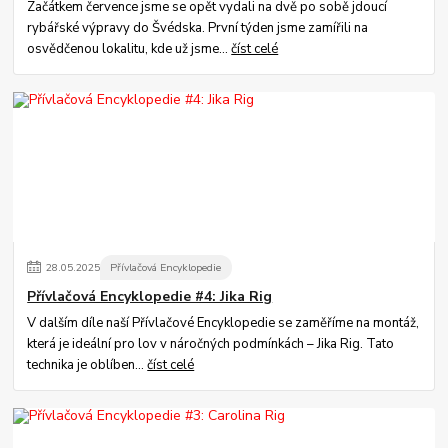
Začátkem července jsme se opět vydali na dvě po sobě jdoucí
rybářské výpravy do Švédska. První týden jsme zamířili na
osvědčenou lokalitu, kde už jsme...
číst celé
28
.
05
.
2025
Přívlačová Encyklopedie
Přívlačová Encyklopedie #4: Jika Rig
V dalším díle naší Přívlačové Encyklopedie se zaměříme na montáž,
která je ideální pro lov v náročných podmínkách – Jika Rig. Tato
technika je oblíben...
číst celé