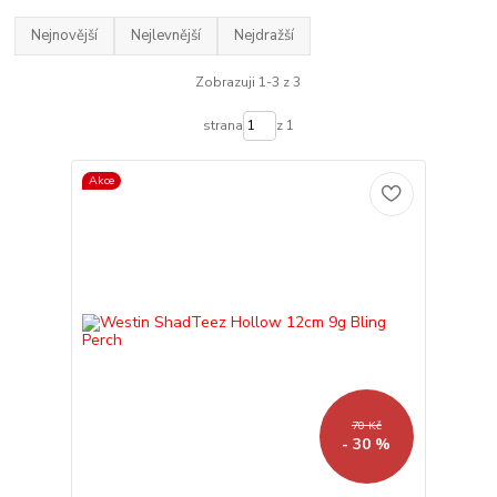
Nejnovější
Nejlevnější
Nejdražší
Zobrazuji 1-3 z 3
strana
z 1
Akce
70 Kč
- 30 %