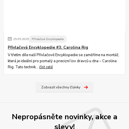
25
.
05
.
2025
Přívlačová Encyklopedie
Přívlačová Encyklopedie #3: Carolina Rig
V třetím díle naší Přívlačové Encyklopedie se zaměříme na montáž,
která je ideální pro pomalý a precizní lov dravců u dna – Carolina
Rig. Tato technik...
číst celé
Zobrazit všechny články
Nepropásněte novinky, akce a
slevy!