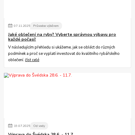
07
.
11
.
2025
Průvodce výběrem
Jaké oblečení na ryby? Vyberte správnou výbavu pro
každé počasí!
V následujícím přehledu si ukážeme, jak se obléct do různých
podmínek a proč se vyplatí investovat do kvalitního rybářského
oblečení.
číst celé
19
.
07
.
2025
Od vody
Výprava do Švédska 28.6. - 11.7.