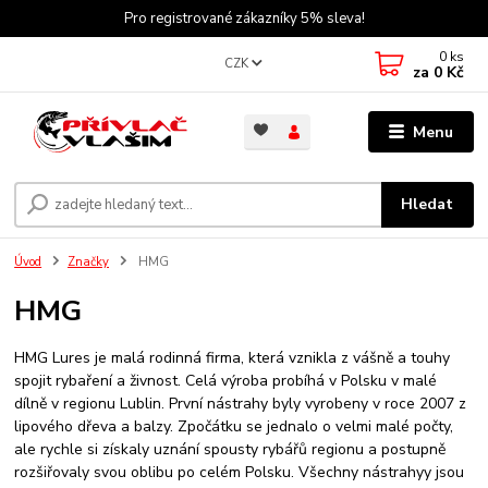
Pro registrované zákazníky 5% sleva!
0
ks
CZK
za
0 Kč
Menu
Hledat
Úvod
Značky
HMG
HMG
HMG Lures je malá rodinná firma, která vznikla z vášně a touhy
spojit rybaření a živnost. Celá výroba probíhá v Polsku v malé
dílně v regionu Lublin. První nástrahy byly vyrobeny v roce 2007 z
lipového dřeva a balzy. Zpočátku se jednalo o velmi malé počty,
ale rychle si získaly uznání spousty rybářů regionu a postupně
rozšiřovaly svou oblibu po celém Polsku. Všechny nástrahyy jsou