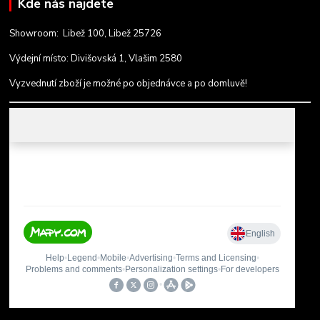
Kde nás najdete
Showroom: Libež 100, Libež 25726
Výdejní místo: Divišovská 1, Vlašim 2580
Vyzvednutí zboží je možné po objednávce a po domluvě!