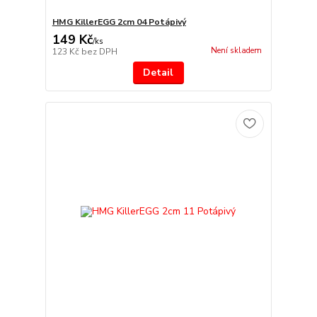
HMG KillerEGG 2cm 04 Potápivý
149 Kč
/
ks
Není skladem
123 Kč
bez DPH
Detail