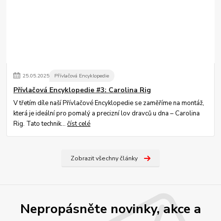
25
.
05
.
2025
Přívlačová Encyklopedie
Přívlačová Encyklopedie #3: Carolina Rig
V třetím díle naší Přívlačové Encyklopedie se zaměříme na montáž,
která je ideální pro pomalý a precizní lov dravců u dna – Carolina
Rig. Tato technik...
číst celé
Zobrazit všechny články
Nepropásněte novinky, akce a