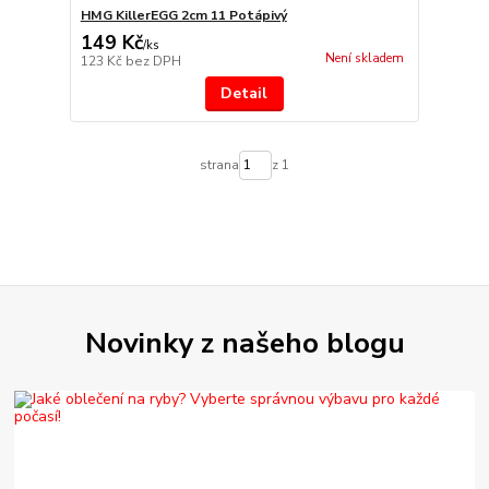
HMG KillerEGG 2cm 11 Potápivý
149 Kč
/
ks
Není skladem
123 Kč
bez DPH
Detail
strana
z 1
Novinky z našeho blogu