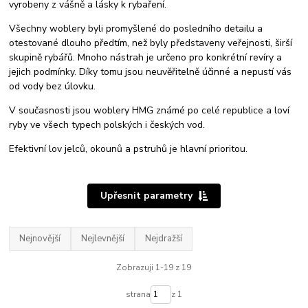
vyrobeny z vášně a lásky k rybaření.
Všechny woblery byli promyšlené do posledního detailu a
otestované dlouho předtím, než byly představeny veřejnosti, širší
skupině rybářů. Mnoho nástrah je určeno pro konkrétní revíry a
jejich podmínky. Díky tomu jsou neuvěřitelně účinné a nepustí vás
od vody bez úlovku.
V současnosti jsou woblery HMG známé po celé republice a loví
ryby ve všech typech polských i českých vod.
Efektivní lov jelců, okounů a pstruhů je hlavní prioritou.
Upřesnit parametry
Nejnovější
Nejlevnější
Nejdražší
Zobrazuji 1-19 z 19
strana
z 1