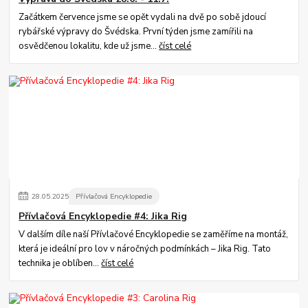
Začátkem července jsme se opět vydali na dvě po sobě jdoucí
rybářské výpravy do Švédska. První týden jsme zamířili na
osvědčenou lokalitu, kde už jsme...
číst celé
28
.
05
.
2025
Přívlačová Encyklopedie
Přívlačová Encyklopedie #4: Jika Rig
V dalším díle naší Přívlačové Encyklopedie se zaměříme na montáž,
která je ideální pro lov v náročných podmínkách – Jika Rig. Tato
technika je oblíben...
číst celé