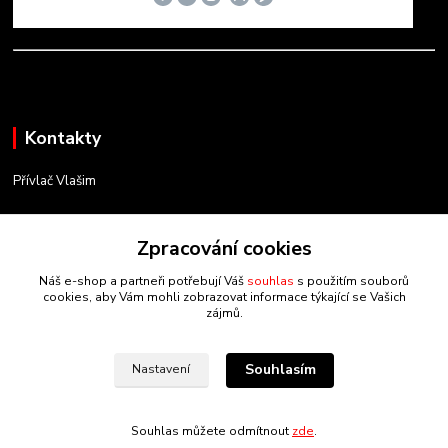
Kontakty
Přívlač Vlašim
Matěj Novák
Zpracování cookies
734 754 584
(Po-Pá, 8-17 hod.)
Náš e-shop a partneři potřebují Váš
souhlas
s použitím souborů
cookies, aby Vám mohli zobrazovat informace týkající se Vašich
info@privlacvlasim.cz
zájmů.
Souhlasím
Nastavení
Souhlas můžete odmítnout
zde
.
Vytvořeno na
Eshop-rychle.cz