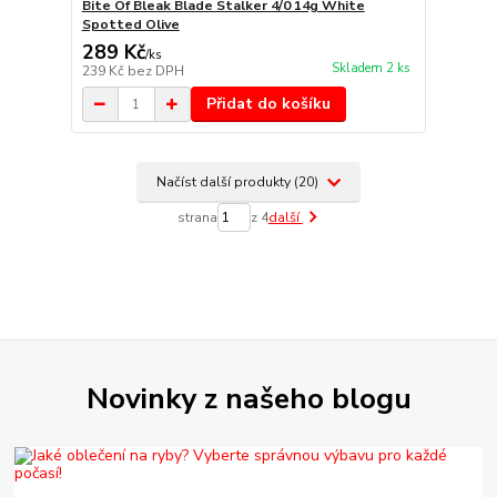
Bite Of Bleak Blade Stalker 4/0 14g White
Spotted Olive
289 Kč
/
ks
Skladem 2 ks
239 Kč
bez DPH
Přidat do košíku
Načíst další produkty (20)
strana
z 4
další
Novinky z našeho blogu