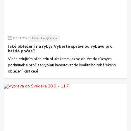
07
.
11
.
2025
Průvodce výběrem
Jaké oblečení na ryby? Vyberte správnou výbavu pro
každé počasí!
V následujícím přehledu si ukážeme, jak se obléct do různých
podmínek a proč se vyplatí investovat do kvalitního rybářského
oblečení.
číst celé