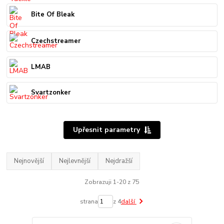
Bite Of Bleak
Czechstreamer
LMAB
Svartzonker
Upřesnit parametry
Nejnovější
Nejlevnější
Nejdražší
Zobrazuji 1-20 z 75
strana
z 4
další