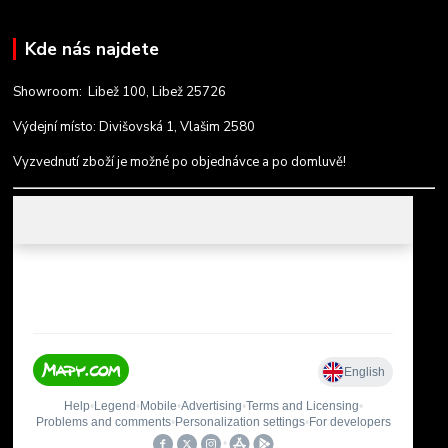
Kde nás najdete
Showroom: Libež 100, Libež 25726
Výdejní místo: Divišovská 1, Vlašim 2580
Vyzvednutí zboží je možné po objednávce a po domluvě!