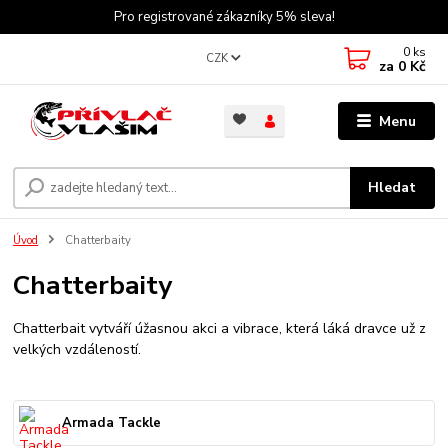
Pro registrované zákazníky 5% sleva!
0
ks
CZK
za
0 Kč
Menu
Hledat
Úvod
Chatterbaity
Chatterbaity
Chatterbait vytváří úžasnou akci a vibrace, která láká dravce už z
velkých vzdáleností.
Armada Tackle