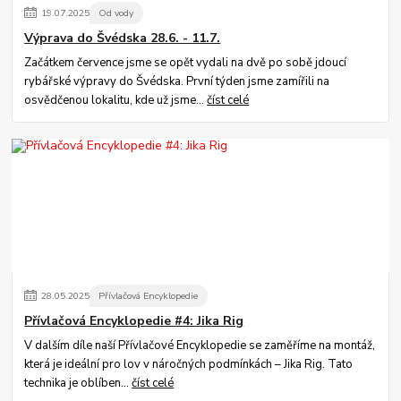
19
.
07
.
2025
Od vody
Výprava do Švédska 28.6. - 11.7.
Začátkem července jsme se opět vydali na dvě po sobě jdoucí
rybářské výpravy do Švédska. První týden jsme zamířili na
osvědčenou lokalitu, kde už jsme...
číst celé
28
.
05
.
2025
Přívlačová Encyklopedie
Přívlačová Encyklopedie #4: Jika Rig
V dalším díle naší Přívlačové Encyklopedie se zaměříme na montáž,
která je ideální pro lov v náročných podmínkách – Jika Rig. Tato
technika je oblíben...
číst celé