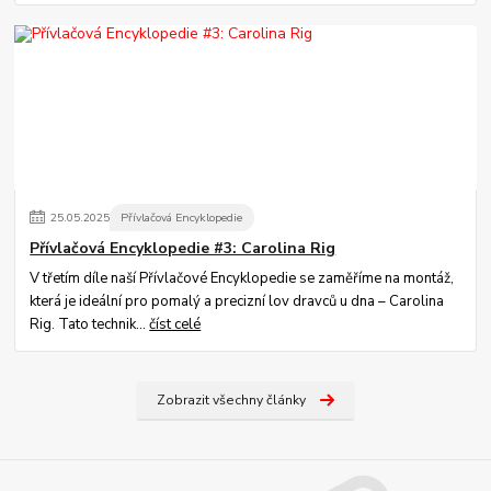
25
.
05
.
2025
Přívlačová Encyklopedie
Přívlačová Encyklopedie #3: Carolina Rig
V třetím díle naší Přívlačové Encyklopedie se zaměříme na montáž,
která je ideální pro pomalý a precizní lov dravců u dna – Carolina
Rig. Tato technik...
číst celé
Zobrazit všechny články