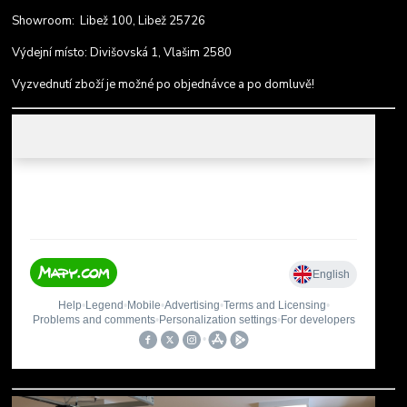
Showroom: Libež 100, Libež 25726
Výdejní místo: Divišovská 1, Vlašim 2580
Vyzvednutí zboží je možné po objednávce a po domluvě!