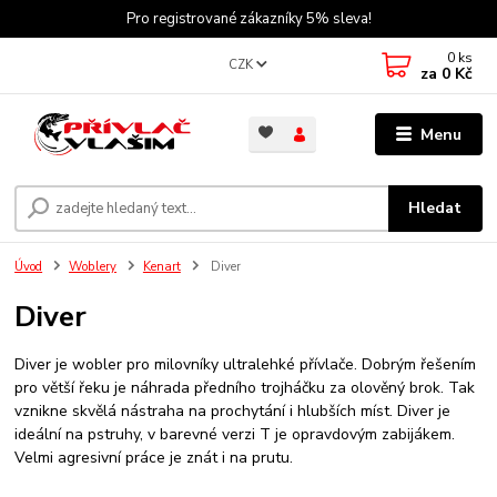
Pro registrované zákazníky 5% sleva!
0
ks
CZK
za
0 Kč
Menu
Hledat
Úvod
Woblery
Kenart
Diver
Diver
Diver je wobler pro milovníky ultralehké přívlače. Dobrým řešením
pro větší řeku je náhrada předního trojháčku za olověný brok. Tak
vznikne skvělá nástraha na prochytání i hlubších míst. Diver je
ideální na pstruhy, v barevné verzi T je opravdovým zabijákem.
Velmi agresivní práce je znát i na prutu.