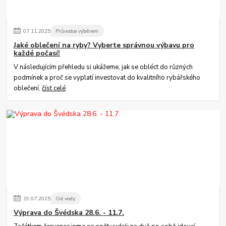
07
.
11
.
2025
Průvodce výběrem
Jaké oblečení na ryby? Vyberte správnou výbavu pro
každé počasí!
V následujícím přehledu si ukážeme, jak se obléct do různých
podmínek a proč se vyplatí investovat do kvalitního rybářského
oblečení.
číst celé
19
.
07
.
2025
Od vody
Výprava do Švédska 28.6. - 11.7.