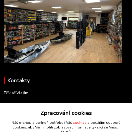
Kontakty
Přívlač Vlašim
Matěj Novák
Zpracování cookies
734 754 584
(Po-Pá, 8-17 hod.)
Náš e-shop a partneři potřebují Váš
souhlas
s použitím souborů
cookies, aby Vám mohli zobrazovat informace týkající se Vašich
info@privlacvlasim.cz