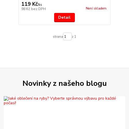
119 Kč
/
ks
Není skladem
98 Kč
bez DPH
Detail
strana
z 1
Novinky z našeho blogu