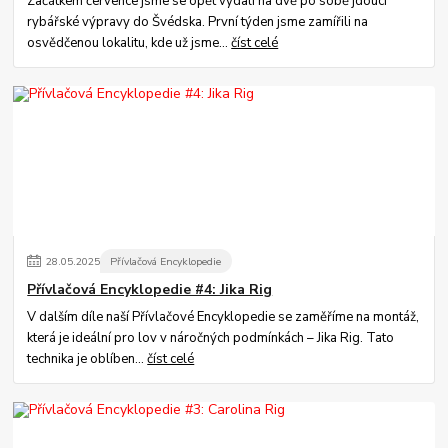
Začátkem července jsme se opět vydali na dvě po sobě jdoucí
rybářské výpravy do Švédska. První týden jsme zamířili na
osvědčenou lokalitu, kde už jsme...
číst celé
28
.
05
.
2025
Přívlačová Encyklopedie
Přívlačová Encyklopedie #4: Jika Rig
V dalším díle naší Přívlačové Encyklopedie se zaměříme na montáž,
která je ideální pro lov v náročných podmínkách – Jika Rig. Tato
technika je oblíben...
číst celé