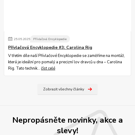
25
.
05
.
2025
Přívlačová Encyklopedie
Přívlačová Encyklopedie #3: Carolina Rig
V třetím díle naší Přívlačové Encyklopedie se zaměříme na montáž,
která je ideální pro pomalý a precizní lov dravců u dna – Carolina
Rig. Tato technik...
číst celé
Zobrazit všechny články
Nepropásněte novinky, akce a
slevy!