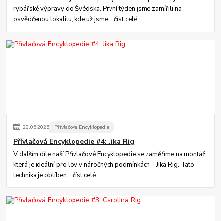
rybářské výpravy do Švédska. První týden jsme zamířili na
osvědčenou lokalitu, kde už jsme...
číst celé
28
.
05
.
2025
Přívlačová Encyklopedie
Přívlačová Encyklopedie #4: Jika Rig
V dalším díle naší Přívlačové Encyklopedie se zaměříme na montáž,
která je ideální pro lov v náročných podmínkách – Jika Rig. Tato
technika je oblíben...
číst celé