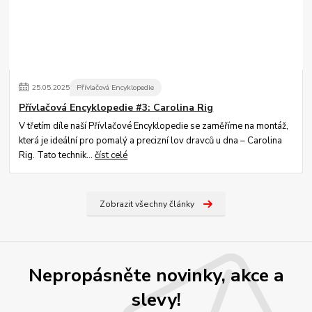
25
.
05
.
2025
Přívlačová Encyklopedie
Přívlačová Encyklopedie #3: Carolina Rig
V třetím díle naší Přívlačové Encyklopedie se zaměříme na montáž,
která je ideální pro pomalý a precizní lov dravců u dna – Carolina
Rig. Tato technik...
číst celé
Zobrazit všechny články
Nepropásněte novinky, akce a
slevy!