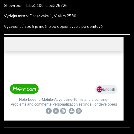
Showroom: Libež 100, Libež 25726
Výdejní místo: Divišovská 1, Vlašim 2580
Vyzvednutí zboží je možné po objednávce a po domluvě!