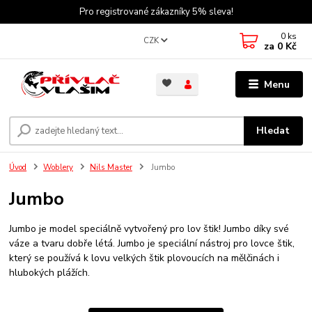
Pro registrované zákazníky 5% sleva!
0
ks
CZK
za
0 Kč
Menu
Hledat
Úvod
Woblery
Nils Master
Jumbo
Jumbo
Jumbo je model speciálně vytvořený pro lov štik! Jumbo díky své
váze a tvaru dobře létá. Jumbo je speciální nástroj pro lovce štik,
který se používá k lovu velkých štik plovoucích na mělčinách i
hlubokých plážích.