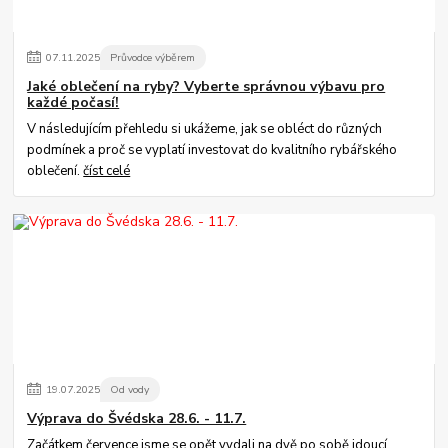
07
.
11
.
2025
Průvodce výběrem
Jaké oblečení na ryby? Vyberte správnou výbavu pro
každé počasí!
V následujícím přehledu si ukážeme, jak se obléct do různých
podmínek a proč se vyplatí investovat do kvalitního rybářského
oblečení.
číst celé
19
.
07
.
2025
Od vody
Výprava do Švédska 28.6. - 11.7.
Začátkem července jsme se opět vydali na dvě po sobě jdoucí