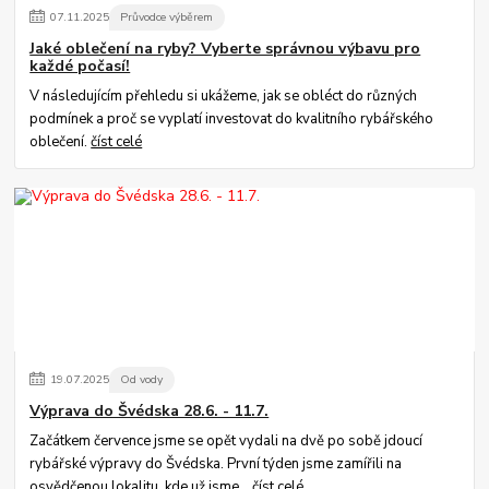
07
.
11
.
2025
Průvodce výběrem
Jaké oblečení na ryby? Vyberte správnou výbavu pro
každé počasí!
V následujícím přehledu si ukážeme, jak se obléct do různých
podmínek a proč se vyplatí investovat do kvalitního rybářského
oblečení.
číst celé
19
.
07
.
2025
Od vody
Výprava do Švédska 28.6. - 11.7.
Začátkem července jsme se opět vydali na dvě po sobě jdoucí
rybářské výpravy do Švédska. První týden jsme zamířili na
osvědčenou lokalitu, kde už jsme...
číst celé