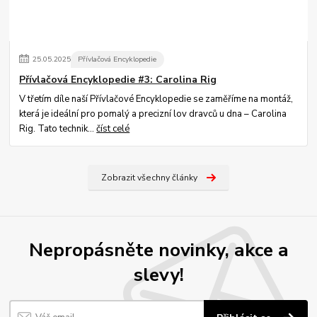
25
.
05
.
2025
Přívlačová Encyklopedie
Přívlačová Encyklopedie #3: Carolina Rig
V třetím díle naší Přívlačové Encyklopedie se zaměříme na montáž,
která je ideální pro pomalý a precizní lov dravců u dna – Carolina
Rig. Tato technik...
číst celé
Zobrazit všechny články
Nepropásněte novinky, akce a
slevy!