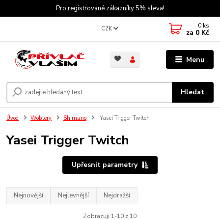
Pro registrované zákazníky 5% sleva!
0
ks
CZK
za
0 Kč
Menu
Hledat
Úvod
Woblery
Shimano
Yasei Trigger Twitch
Yasei Trigger Twitch
Upřesnit parametry
Nejnovější
Nejlevnější
Nejdražší
Zobrazuji 1-10 z 10