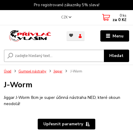
Pro registrované zákazníky 5% sleva!
0
ks
CZK
za
0 Kč
Menu
Hledat
Úvod
Gumové nástrahy
Jiggar
J-Worm
J-Worm
Jiggar J-Worm 8cm je super účinná nástraha NED, které okoun
neodolá!
Upřesnit parametry