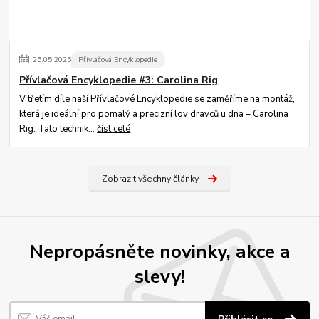
25
.
05
.
2025
Přívlačová Encyklopedie
Přívlačová Encyklopedie #3: Carolina Rig
V třetím díle naší Přívlačové Encyklopedie se zaměříme na montáž,
která je ideální pro pomalý a precizní lov dravců u dna – Carolina
Rig. Tato technik...
číst celé
Zobrazit všechny články
Nepropásněte novinky, akce a
slevy!