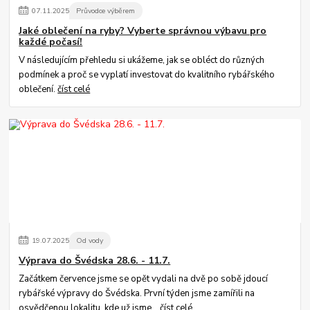
07
.
11
.
2025
Průvodce výběrem
Jaké oblečení na ryby? Vyberte správnou výbavu pro
každé počasí!
V následujícím přehledu si ukážeme, jak se obléct do různých
podmínek a proč se vyplatí investovat do kvalitního rybářského
oblečení.
číst celé
19
.
07
.
2025
Od vody
Výprava do Švédska 28.6. - 11.7.
Začátkem července jsme se opět vydali na dvě po sobě jdoucí
rybářské výpravy do Švédska. První týden jsme zamířili na
osvědčenou lokalitu, kde už jsme...
číst celé