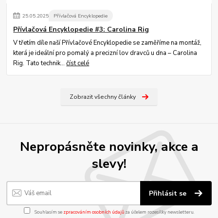
25
.
05
.
2025
Přívlačová Encyklopedie
Přívlačová Encyklopedie #3: Carolina Rig
V třetím díle naší Přívlačové Encyklopedie se zaměříme na montáž,
která je ideální pro pomalý a precizní lov dravců u dna – Carolina
Rig. Tato technik...
číst celé
Zobrazit všechny články
Nepropásněte novinky, akce a
slevy!
Přihlásit se
Souhlasím se
zpracováním osobních údajů
za účelem rozesílky newsletteru.