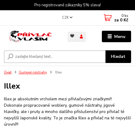
Pro registrované zákazníky 5% sleva!
0
ks
CZK
za
0 Kč
Menu
Hledat
Úvod
Gumové nástrahy
Illex
Illex
Illex je absolutním vrcholem mezi přívlačovými značkymi!!
Dokonale propracované woblery, gumové nástrahy, jigové
hlavičky, ale i pruty a mnoho dalšího příslušenství pro přívlač té
nejvyšší Japonské kvality. To je značka Illex a přívlač na té nejvyšší
úrovní!!!