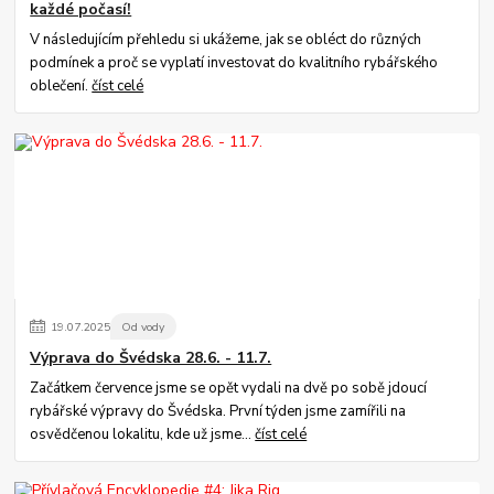
každé počasí!
V následujícím přehledu si ukážeme, jak se obléct do různých
podmínek a proč se vyplatí investovat do kvalitního rybářského
oblečení.
číst celé
19
.
07
.
2025
Od vody
Výprava do Švédska 28.6. - 11.7.
Začátkem července jsme se opět vydali na dvě po sobě jdoucí
rybářské výpravy do Švédska. První týden jsme zamířili na
osvědčenou lokalitu, kde už jsme...
číst celé