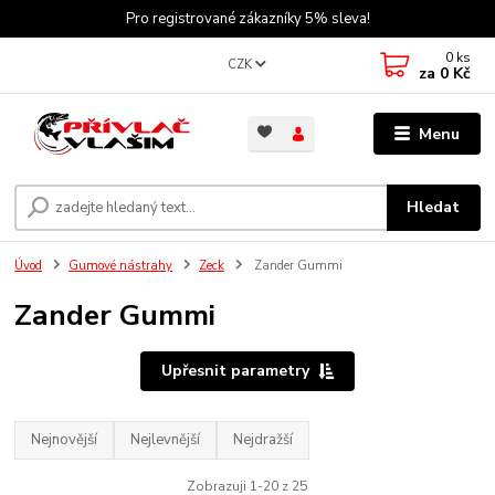
Pro registrované zákazníky 5% sleva!
0
ks
CZK
za
0 Kč
Menu
Hledat
Úvod
Gumové nástrahy
Zeck
Zander Gummi
Zander Gummi
Upřesnit parametry
Nejnovější
Nejlevnější
Nejdražší
Zobrazuji 1-20 z 25