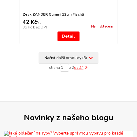
Zeck ZANDER Gummi 12cm Fischli
42 Kč
/
ks
Není skladem
35 Kč
bez DPH
Detail
Načíst další produkty (5)
strana
z 2
další
Novinky z našeho blogu