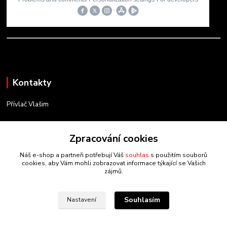
Kontakty
Přívlač Vlašim
Matěj Novák
Zpracování cookies
734 754 584
(Po-Pá, 8-17 hod.)
Náš e-shop a partneři potřebují Váš
souhlas
s použitím souborů
cookies, aby Vám mohli zobrazovat informace týkající se Vašich
info@privlacvlasim.cz
zájmů.
Souhlasím
Nastavení