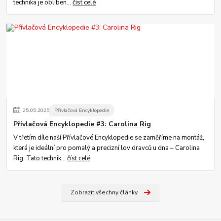
technika je oblíben...
číst celé
25
.
05
.
2025
Přívlačová Encyklopedie
Přívlačová Encyklopedie #3: Carolina Rig
V třetím díle naší Přívlačové Encyklopedie se zaměříme na montáž,
která je ideální pro pomalý a precizní lov dravců u dna – Carolina
Rig. Tato technik...
číst celé
Zobrazit všechny články