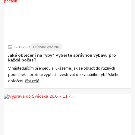
07
.
11
.
2025
Průvodce výběrem
Jaké oblečení na ryby? Vyberte správnou výbavu pro
každé počasí!
V následujícím přehledu si ukážeme, jak se obléct do různých
podmínek a proč se vyplatí investovat do kvalitního rybářského
oblečení.
číst celé