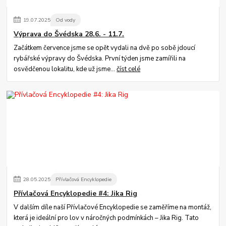
19
.
07
.
2025
Od vody
Výprava do Švédska 28.6. - 11.7.
Začátkem července jsme se opět vydali na dvě po sobě jdoucí
rybářské výpravy do Švédska. První týden jsme zamířili na
osvědčenou lokalitu, kde už jsme...
číst celé
28
.
05
.
2025
Přívlačová Encyklopedie
Přívlačová Encyklopedie #4: Jika Rig
V dalším díle naší Přívlačové Encyklopedie se zaměříme na montáž,
která je ideální pro lov v náročných podmínkách – Jika Rig. Tato