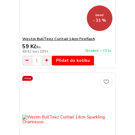
86 Kč
- 31 %
Westin BullTeez Curltail 14cm Fireflash
59 Kč
/
ks
Skladem > 10 ks
49 Kč
bez DPH
Přidat do košíku
Akce