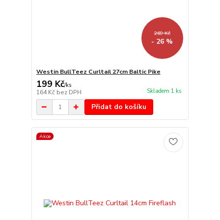
269 Kč
- 26 %
Westin BullTeez Curltail 27cm Baltic Pike
199 Kč
/
ks
Skladem 1 ks
164 Kč
bez DPH
Přidat do košíku
Akce