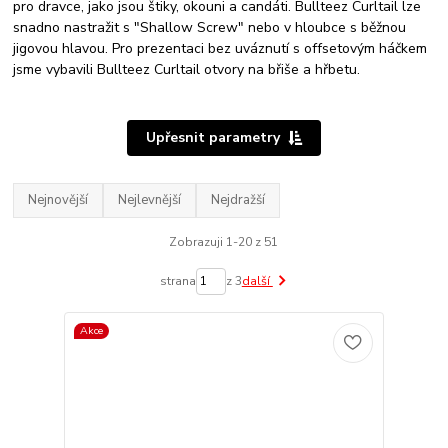
pro dravce, jako jsou štiky, okouni a candáti. Bullteez Curltail lze
snadno nastražit s "Shallow Screw" nebo v hloubce s běžnou
jigovou hlavou. Pro prezentaci bez uváznutí s offsetovým háčkem
jsme vybavili Bullteez Curltail otvory na břiše a hřbetu.
Upřesnit parametry
Nejnovější
Nejlevnější
Nejdražší
Zobrazuji 1-20 z 51
strana
z 3
další
Akce