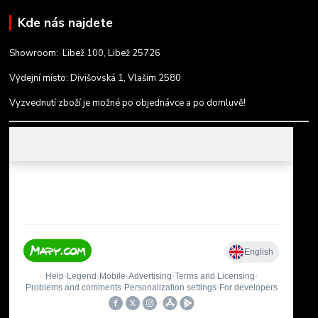
Kde nás najdete
Showroom: Libež 100, Libež 25726
Výdejní místo: Divišovská 1, Vlašim 2580
Vyzvednutí zboží je možné po objednávce a po domluvě!