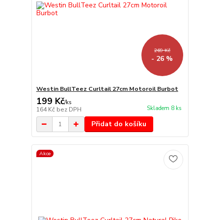
269 Kč
- 26 %
Westin BullTeez Curltail 27cm Motoroil Burbot
199 Kč
/
ks
Skladem 8 ks
164 Kč
bez DPH
Přidat do košíku
Akce