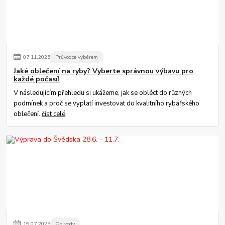
07
.
11
.
2025
Průvodce výběrem
Jaké oblečení na ryby? Vyberte správnou výbavu pro
každé počasí!
V následujícím přehledu si ukážeme, jak se obléct do různých
podmínek a proč se vyplatí investovat do kvalitního rybářského
oblečení.
číst celé
19
.
07
.
2025
Od vody