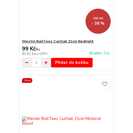
159 Kč
- 38 %
Westin BullTeez Curltail 21cm Redlight
99 Kč
/
ks
Skladem 3 ks
82 Kč
bez DPH
Přidat do košíku
Akce