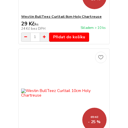
Westin BullTeez Curltail 8cm Holy Chartreuse
29 Kč
/
ks
Skladem > 10 ks
24 Kč
bez DPH
Přidat do košíku
65 Kč
- 25 %