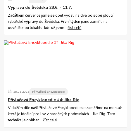
Výprava do Švédska 28.6. - 11.7.
Začátkem července jsme se opět vydali na dvě po sobě jdoucí
rybářské výpravy do Švédska. První týden jsme zamířili na
osvědčenou lokalitu, kde už jsme...
číst celé
28
.
05
.
2025
Přívlačová Encyklopedie
Přívlačová Encyklopedie #4: Jika Rig
V dalším díle naší Přívlačové Encyklopedie se zaměříme na montáž,
která je ideální pro lov v náročných podmínkách – Jika Rig. Tato
technika je oblíben...
číst celé