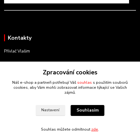
Kontakty
Přívlač Vlašim
Matěj Novák
Zpracování cookies
734 754 584
(Po-Pá, 8-17 hod.)
Náš e-shop a partneři potřebují Váš
souhlas
s použitím souborů
cookies, aby Vám mohli zobrazovat informace týkající se Vašich
info@privlacvlasim.cz
zájmů.
Souhlasím
Nastavení
Souhlas můžete odmítnout
zde
.
Vytvořeno na
Eshop-rychle.cz