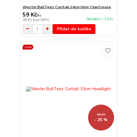
Westin BullTeez Curltail 14cm Holy Chartreuse
59 Kč
/
ks
Skladem > 10 ks
49 Kč
bez DPH
Přidat do košíku
Akce
65 Kč
- 25 %