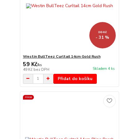
86 Kč
- 31 %
Westin BullTeez Curltail 14cm Gold Rush
59 Kč
/
ks
Skladem 4 ks
49 Kč
bez DPH
Přidat do košíku
Akce