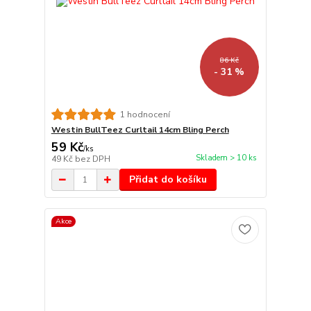
86 Kč
- 31 %
1 hodnocení
Westin BullTeez Curltail 14cm Bling Perch
59 Kč
/
ks
Skladem > 10 ks
49 Kč
bez DPH
Přidat do košíku
Akce