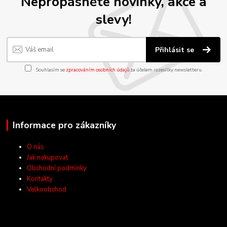
Nepropásněte novinky, akce a
slevy!
Přihlásit se
Souhlasím se
zpracováním osobních údajů
za účelem rozesílky newsletteru.
Informace pro zákazníky
O nás
Jak nakupovat
Obchodní podmínky
Kontakty
Velkoobchod