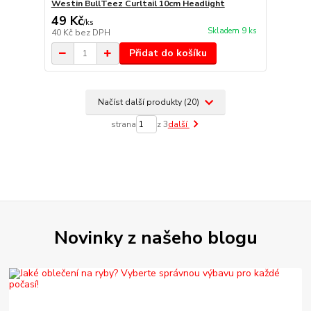
Westin BullTeez Curltail 10cm Headlight
49 Kč
/
ks
Skladem 9 ks
40 Kč
bez DPH
Přidat do košíku
Načíst další produkty (20)
strana
z 3
další
Novinky z našeho blogu