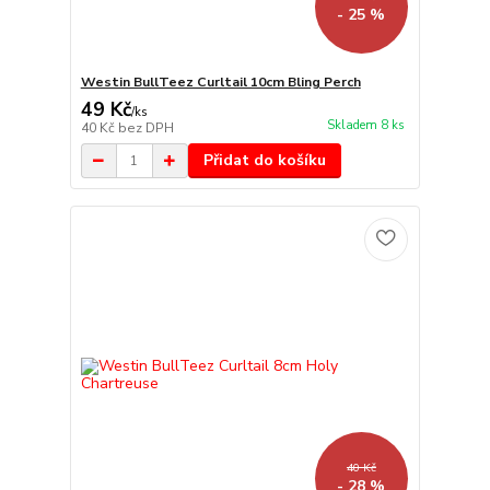
- 25 %
Westin BullTeez Curltail 10cm Bling Perch
49 Kč
/
ks
Skladem 8 ks
40 Kč
bez DPH
Přidat do košíku
40 Kč
- 28 %