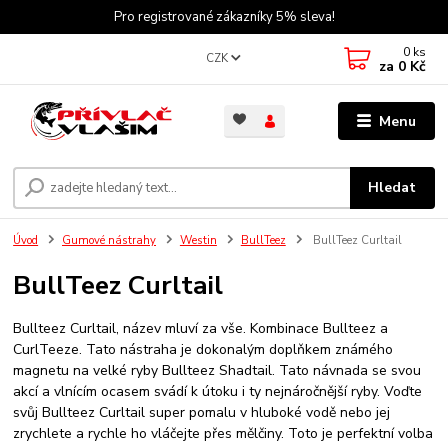
Pro registrované zákazníky 5% sleva!
0
ks
CZK
za
0 Kč
Menu
Hledat
Úvod
Gumové nástrahy
Westin
BullTeez
BullTeez Curltail
BullTeez Curltail
Bullteez Curltail, název mluví za vše. Kombinace Bullteez a
CurlTeeze. Tato nástraha je dokonalým doplňkem známého
magnetu na velké ryby Bullteez Shadtail. Tato návnada se svou
akcí a vlnícím ocasem svádí k útoku i ty nejnáročnější ryby. Voďte
svůj Bullteez Curltail super pomalu v hluboké vodě nebo jej
zrychlete a rychle ho vláčejte přes mělčiny. Toto je perfektní volba