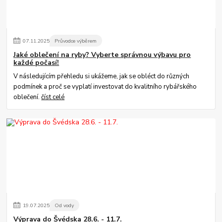
07
.
11
.
2025
Průvodce výběrem
Jaké oblečení na ryby? Vyberte správnou výbavu pro
každé počasí!
V následujícím přehledu si ukážeme, jak se obléct do různých
podmínek a proč se vyplatí investovat do kvalitního rybářského
oblečení.
číst celé
19
.
07
.
2025
Od vody
Výprava do Švédska 28.6. - 11.7.