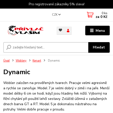
Pro registrované zákazníky 5% sleva!
0
ks
CZK
za
0 Kč
Menu
Hledat
Úvod
Woblery
Kenart
Dynamic
Dynamic
Wobler založen na prověřených tvarech. Pracuje velmi agresivně
a rychle se zanořuje. Model 7 je velmi dobrý v zimě i na jaře. Menší
model délky 6 cm se hodí, když jsou hladiny řek nižší. Výborný na
říční chytání při použití lehčí sestavy. Zvláště účinná v zatažených
dnech barva GT a RT. Model 5 je dokonalou nástrahou na
pstruhy. Velmi dobře pracuje v proudu.