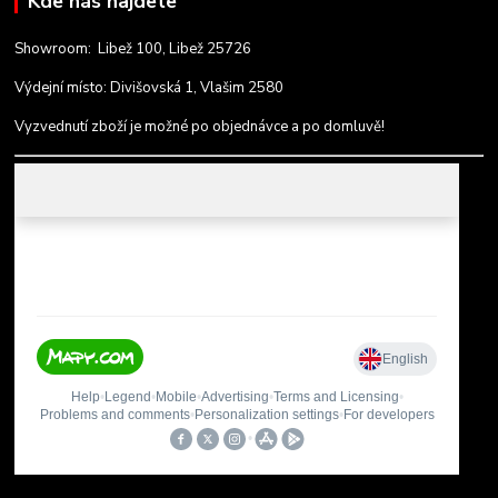
Kde nás najdete
Showroom: Libež 100, Libež 25726
Výdejní místo: Divišovská 1, Vlašim 2580
Vyzvednutí zboží je možné po objednávce a po domluvě!