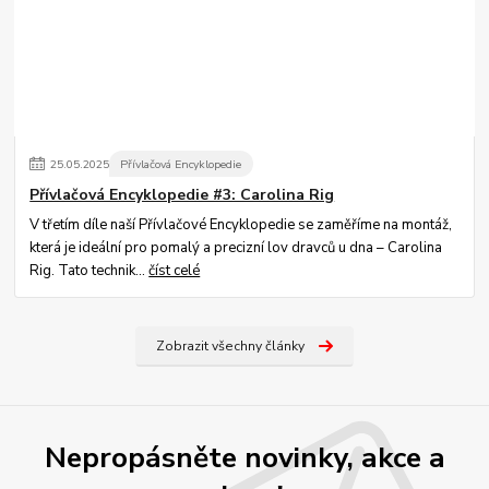
25
.
05
.
2025
Přívlačová Encyklopedie
Přívlačová Encyklopedie #3: Carolina Rig
V třetím díle naší Přívlačové Encyklopedie se zaměříme na montáž,
která je ideální pro pomalý a precizní lov dravců u dna – Carolina
Rig. Tato technik...
číst celé
Zobrazit všechny články
Nepropásněte novinky, akce a