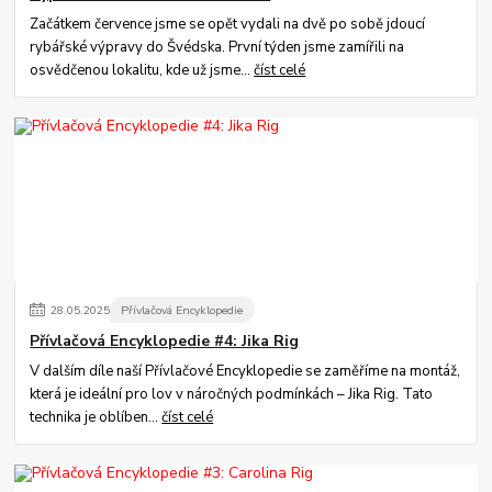
Začátkem července jsme se opět vydali na dvě po sobě jdoucí
rybářské výpravy do Švédska. První týden jsme zamířili na
osvědčenou lokalitu, kde už jsme...
číst celé
28
.
05
.
2025
Přívlačová Encyklopedie
Přívlačová Encyklopedie #4: Jika Rig
V dalším díle naší Přívlačové Encyklopedie se zaměříme na montáž,
která je ideální pro lov v náročných podmínkách – Jika Rig. Tato
technika je oblíben...
číst celé