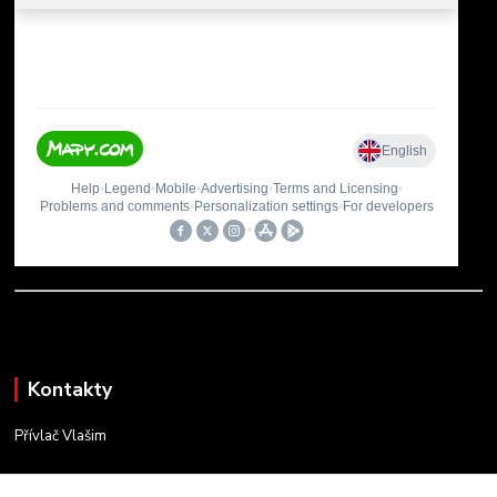
Kontakty
Přívlač Vlašim
Matěj Novák