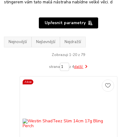
stingerem vám tato malá nástraha nabídne velké věci. d
Upřesnit parametry
Nejnovější
Nejlevnější
Nejdražší
Zobrazuji 1-20 z 79
strana
z 4
další
Akce