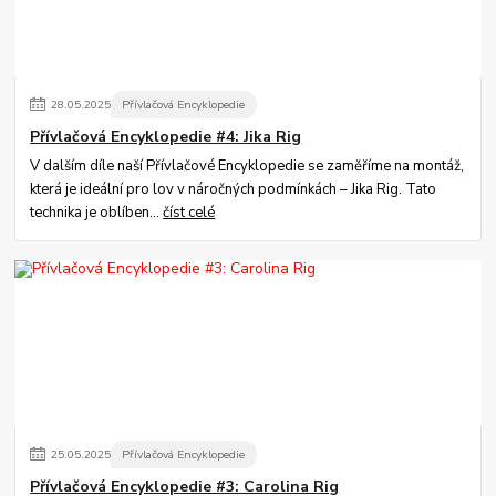
28
.
05
.
2025
Přívlačová Encyklopedie
Přívlačová Encyklopedie #4: Jika Rig
V dalším díle naší Přívlačové Encyklopedie se zaměříme na montáž,
která je ideální pro lov v náročných podmínkách – Jika Rig. Tato
technika je oblíben...
číst celé
25
.
05
.
2025
Přívlačová Encyklopedie
Přívlačová Encyklopedie #3: Carolina Rig