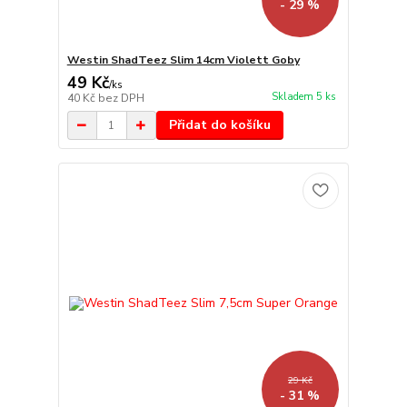
- 29 %
Westin ShadTeez Slim 14cm Violett Goby
49 Kč
/
ks
Skladem 5 ks
40 Kč
bez DPH
Přidat do košíku
29 Kč
- 31 %