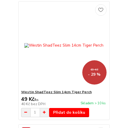
69 Kč
- 29 %
Westin ShadTeez Slim 14cm Tiger Perch
49 Kč
/
ks
Skladem > 10 ks
40 Kč
bez DPH
Přidat do košíku