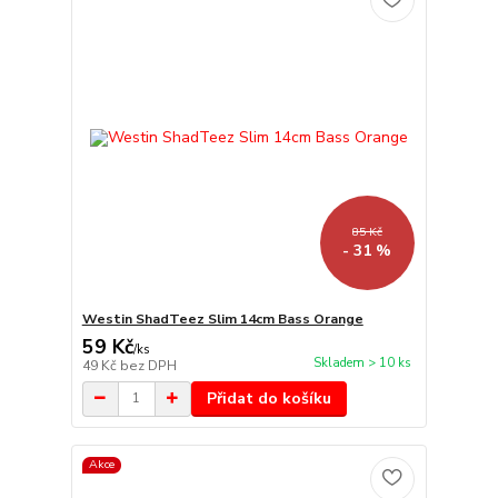
85 Kč
- 31 %
Westin ShadTeez Slim 14cm Bass Orange
59 Kč
/
ks
Skladem > 10 ks
49 Kč
bez DPH
Přidat do košíku
Akce