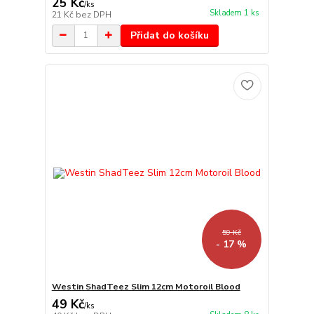
25 Kč
/
ks
Skladem 1 ks
21 Kč
bez DPH
Přidat do košíku
59 Kč
- 17 %
Westin ShadTeez Slim 12cm Motoroil Blood
49 Kč
/
ks