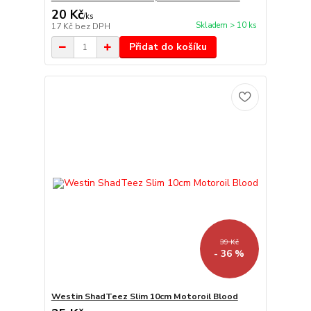
20 Kč
/
ks
Skladem > 10 ks
17 Kč
bez DPH
Přidat do košíku
39 Kč
- 36 %
Westin ShadTeez Slim 10cm Motoroil Blood