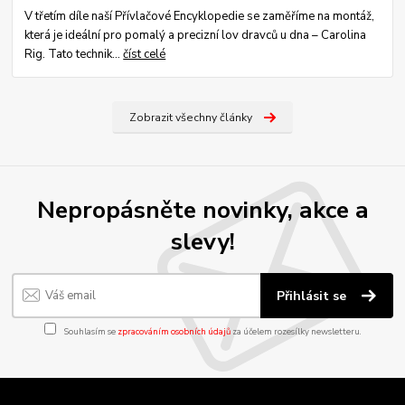
V třetím díle naší Přívlačové Encyklopedie se zaměříme na montáž,
která je ideální pro pomalý a precizní lov dravců u dna – Carolina
Rig. Tato technik...
číst celé
Zobrazit všechny články
Nepropásněte novinky, akce a
slevy!
Přihlásit se
Souhlasím se
zpracováním osobních údajů
za účelem rozesílky newsletteru.