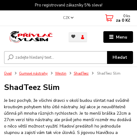
Pro registrované zákazníky 5% sleva!
0
ks
CZK
za
0 Kč
Menu
Hledat
Úvod
Gumové nástrahy
Westin
ShadTeez
ShadTeez Slim
ShadTeez Slim
Je bez pochyb, že všichni dravci v okolí budou slintat nad svůdně
kroutivým pohybem této útlé nástrahy. Její akce je neuvěřitelně
účinná při mnoha různých rychlostech. Je to menší bráška 22cm a
27cm verzí této nástrahy, ale právě jeho menší rozměr mu dodává
o něco větší možnost využití. Hladoví predátoři ho jednoduše
slupnou a zajistí vám tak více úlovků. S jigovou hlavičkou a