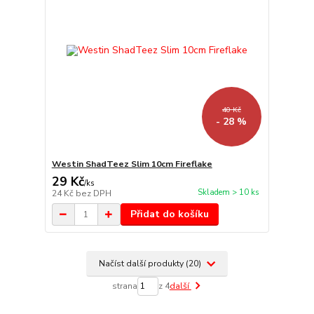
40 Kč
- 28 %
Westin ShadTeez Slim 10cm Fireflake
29 Kč
/
ks
Skladem > 10 ks
24 Kč
bez DPH
Přidat do košíku
Načíst další produkty (20)
strana
z 4
další