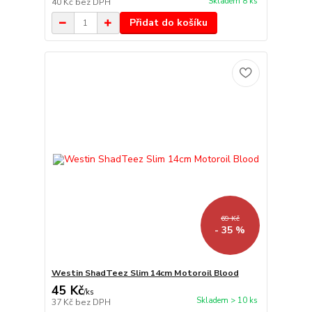
Skladem 8 ks
40 Kč
bez DPH
Přidat do košíku
69 Kč
- 35 %
Westin ShadTeez Slim 14cm Motoroil Blood
45 Kč
/
ks
Skladem > 10 ks
37 Kč
bez DPH