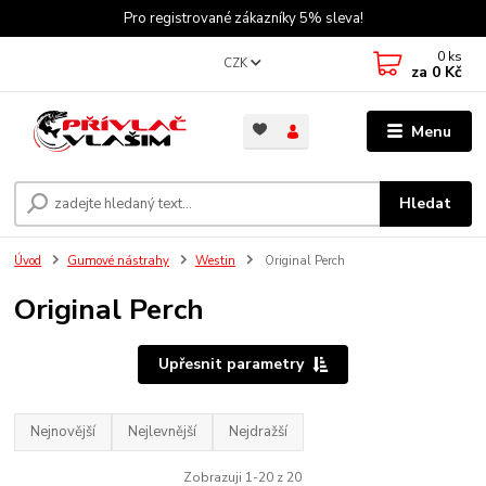
Pro registrované zákazníky 5% sleva!
0
ks
CZK
za
0 Kč
Menu
Hledat
Úvod
Gumové nástrahy
Westin
Original Perch
Original Perch
Upřesnit parametry
Nejnovější
Nejlevnější
Nejdražší
Zobrazuji 1-20 z 20