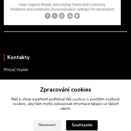
Kontakty
Přívlač Vlašim
Matěj Novák
Zpracování cookies
734 754 584
(Po-Pá, 8-17 hod.)
Náš e-shop a partneři potřebují Váš
souhlas
s použitím souborů
cookies, aby Vám mohli zobrazovat informace týkající se Vašich
info@privlacvlasim.cz
zájmů.
Souhlasím
Nastavení