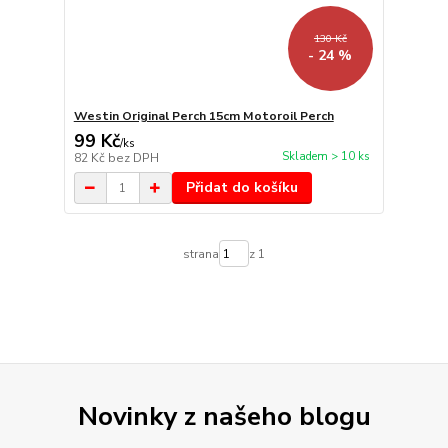
130 Kč
- 24 %
Westin Original Perch 15cm Motoroil Perch
99 Kč
/
ks
Skladem > 10 ks
82 Kč
bez DPH
Přidat do košíku
strana
z 1
Novinky z našeho blogu