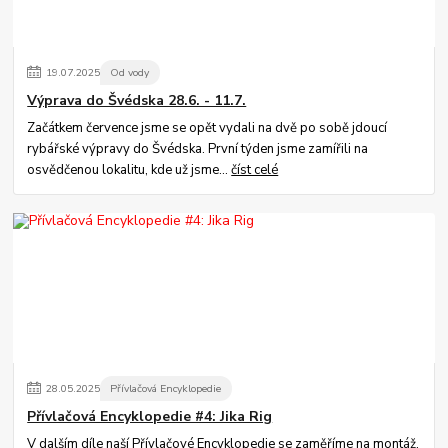
19
.
07
.
2025
Od vody
Výprava do Švédska 28.6. - 11.7.
Začátkem července jsme se opět vydali na dvě po sobě jdoucí
rybářské výpravy do Švédska. První týden jsme zamířili na
osvědčenou lokalitu, kde už jsme...
číst celé
28
.
05
.
2025
Přívlačová Encyklopedie
Přívlačová Encyklopedie #4: Jika Rig
V dalším díle naší Přívlačové Encyklopedie se zaměříme na montáž,