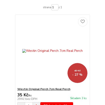
strana
z 1
48 Kč
- 27 %
Westin Original Perch 7cm Real Perch
35 Kč
/
ks
Skladem 3 ks
29 Kč
bez DPH