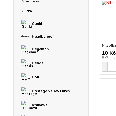
Gurza
Gunki
Headbanger
Nilsofk
Hegemon
10 Kč
8 Kč
bez
Hends
HMG
Hostage Valley Lures
Ichikawa