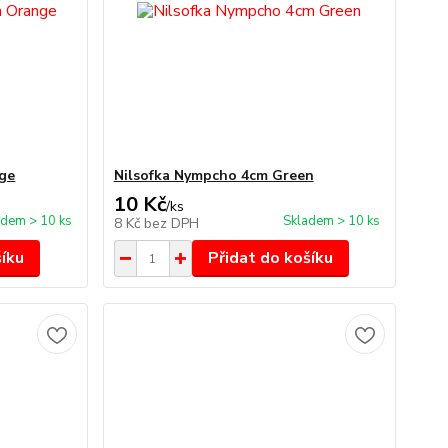
ge
Nilsofka Nympcho 4cm Green
10 Kč
/
ks
adem > 10 ks
Skladem > 10 ks
8 Kč
bez DPH
šíku
Přidat do košíku