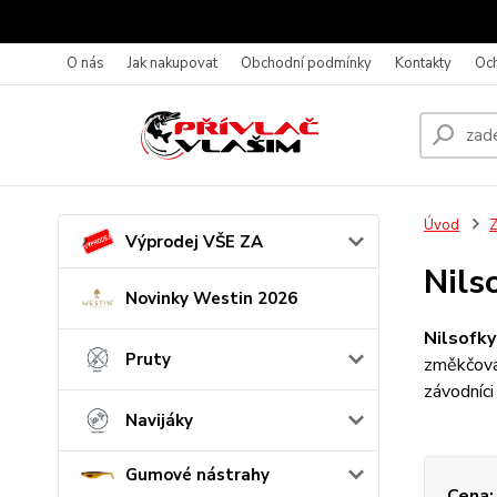
O nás
Jak nakupovat
Obchodní podmínky
Kontakty
Oc
Úvod
Z
Výprodej VŠE ZA
Nils
Novinky Westin 2026
Nilsofk
Pruty
změkčovad
závodníc
Navijáky
Gumové nástrahy
Cena: