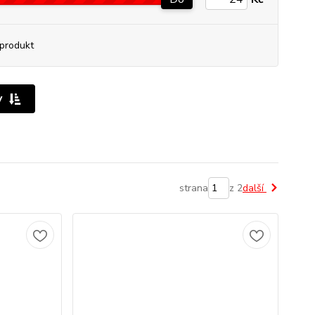
produkt
y
strana
z 2
další