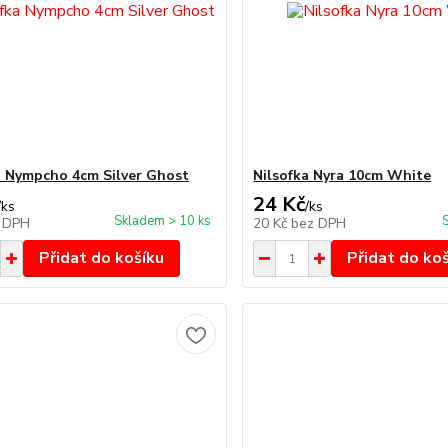
a Nympcho 4cm Silver Ghost
Nilsofka Nyra 10cm White
24 Kč
/
ks
/
ks
Skladem > 10 ks
 DPH
20 Kč
bez DPH
Přidat do košíku
Přidat do ko