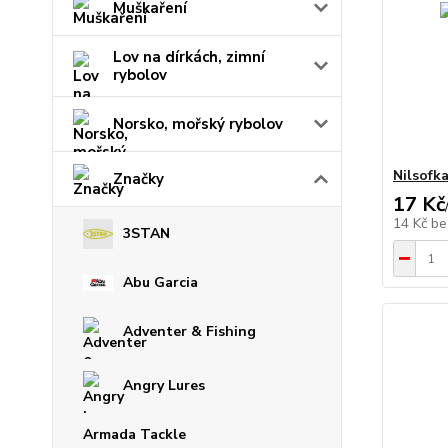
Muškaření
Lov na dírkách, zimní
rybolov
Norsko, mořský rybolov
Nilsofk
Značky
17 Kč
14 Kč
be
3STAN
Abu Garcia
Adventer & Fishing
Angry Lures
Armada Tackle