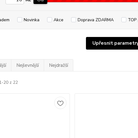
adem
Novinka
Akce
Doprava ZDARMA
TOP 
Upřesnit parametr
jší
Nejlevnější
Nejdražší
1-20 z 22