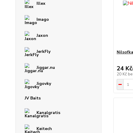
Illex
Imago
Jaxon
JerkFly
Nilsofk
24 Kč
Jiggar.nu
20 Kč
be
Jigovky
JV Baits
Kanalgratis
Keitech