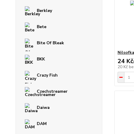
Berkley
Bete
Bite Of Bleak
Nilsofk
BKK
24 Kč
20 Kč
be
Crazy Fish
Czechstreamer
Daiwa
DAM