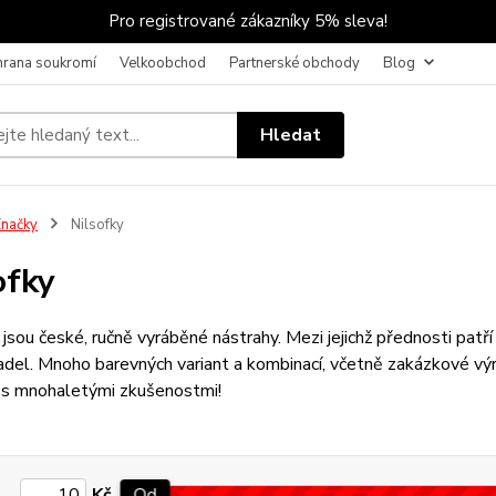
Pro registrované zákazníky 5% sleva!
hrana soukromí
Velkoobchod
Partnerské obchody
Blog
Hledat
načky
Nilsofky
ofky
y
jsou české, ručně vyráběné nástrahy. Mezi jejichž přednosti patř
el. Mnoho barevných variant a kombinací, včetně zakázkové výrob
i s mnohaletými zkušenostmi!
Kč
Od