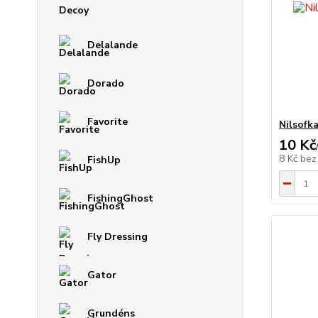
Decoy
Delalande
Dorado
Favorite
Nilsofk
10 Kč
8 Kč
bez
FishUp
FishingGhost
Fly Dressing
Gator
Grundéns