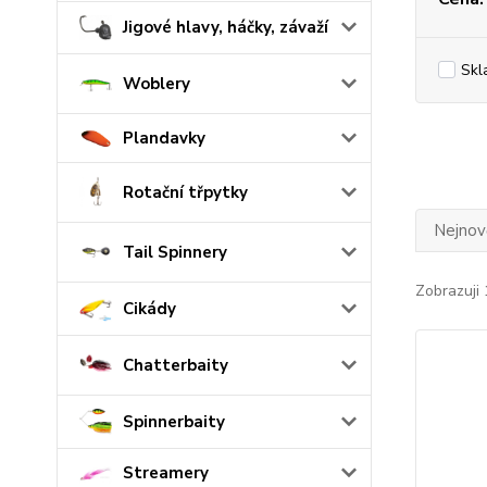
Jigové hlavy, háčky, závaží
Skl
Woblery
Plandavky
Rotační třpytky
Nejnově
Tail Spinnery
Zobrazuji 
Cikády
Chatterbaity
Spinnerbaity
Streamery