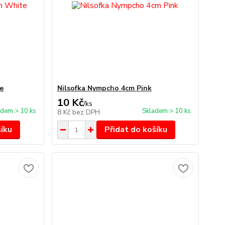
e
Nilsofka Nympcho 4cm Pink
10 Kč
/
ks
adem > 10 ks
Skladem > 10 ks
8 Kč
bez DPH
šíku
Přidat do košíku