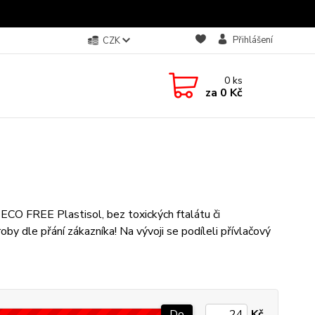
Přihlášení
CZK
0
ks
za
0 Kč
í ECO FREE Plastisol, bez toxických ftalátu či
y dle přání zákazníka! Na vývoji se podíleli přívlačový
Do
Kč