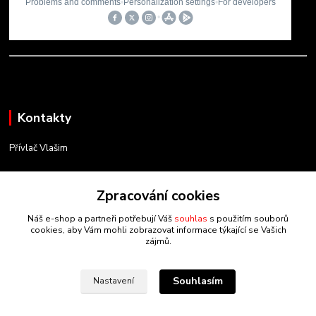
Kontakty
Přívlač Vlašim
Matěj Novák
Zpracování cookies
734 754 584
(Po-Pá, 8-17 hod.)
Náš e-shop a partneři potřebují Váš
souhlas
s použitím souborů
cookies, aby Vám mohli zobrazovat informace týkající se Vašich
info@privlacvlasim.cz
zájmů.
Souhlasím
Nastavení