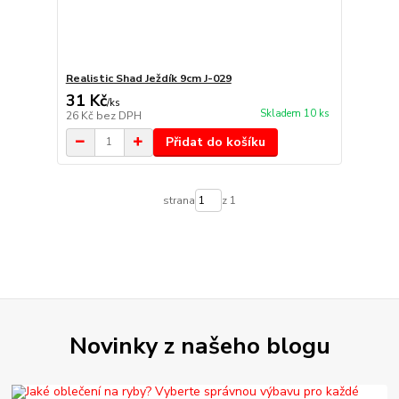
Realistic Shad Ježdík 9cm J-029
31 Kč
/
ks
Skladem 10 ks
26 Kč
bez DPH
Přidat do košíku
strana
z 1
Novinky z našeho blogu