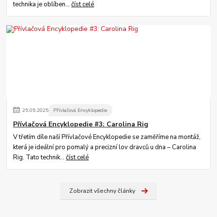
technika je oblíben...
číst celé
25
.
05
.
2025
Přívlačová Encyklopedie
Přívlačová Encyklopedie #3: Carolina Rig
V třetím díle naší Přívlačové Encyklopedie se zaměříme na montáž,
která je ideální pro pomalý a precizní lov dravců u dna – Carolina
Rig. Tato technik...
číst celé
Zobrazit všechny články