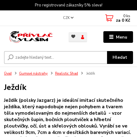
Pro registrované zákazníky 5% sleva!
0
ks
CZK
za
0 Kč
Menu
Hledat
Úvod
Gumové nástrahy
Realistic Shad
Ježdík
Ježdík
Ježdík (polsky Jazgarz) je ideální imitací skutečného
ježdíka, který napodobuje nejen pohybem a tvarem
těla vymodelovaným do nejmenších detailů - vzor
skutečných šupin, bočních ploutviček a hřbetní
ploutvičky, očí, úst a skřelových oblouků. Vyrábí se ve
velikosti 9cm, 7cm a 4cm v desítkách barevných variací.