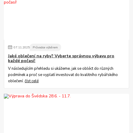
07
.
11
.
2025
Průvodce výběrem
Jaké oblečení na ryby? Vyberte správnou výbavu pro
každé počasí!
V následujícím přehledu si ukážeme, jak se obléct do různých
podmínek a proč se vyplatí investovat do kvalitního rybářského
oblečení.
číst celé