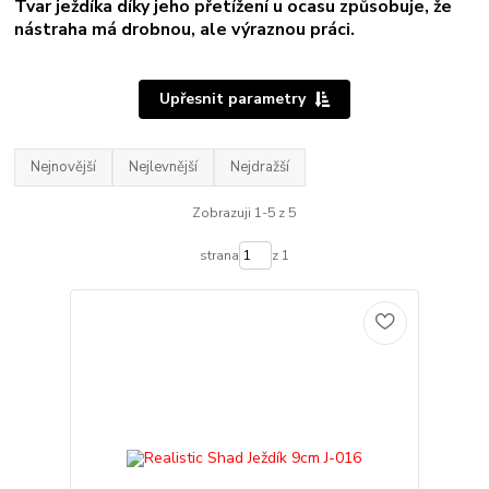
Tvar ježdíka díky jeho přetížení u ocasu způsobuje, že
nástraha má drobnou, ale výraznou práci.
Upřesnit parametry
Nejnovější
Nejlevnější
Nejdražší
Zobrazuji 1-5 z 5
strana
z 1