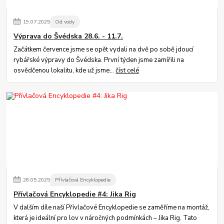
19
.
07
.
2025
Od vody
Výprava do Švédska 28.6. - 11.7.
Začátkem července jsme se opět vydali na dvě po sobě jdoucí
rybářské výpravy do Švédska. První týden jsme zamířili na
osvědčenou lokalitu, kde už jsme...
číst celé
28
.
05
.
2025
Přívlačová Encyklopedie
Přívlačová Encyklopedie #4: Jika Rig
V dalším díle naší Přívlačové Encyklopedie se zaměříme na montáž,
která je ideální pro lov v náročných podmínkách – Jika Rig. Tato