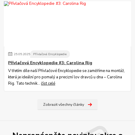
25
.
05
.
2025
Přívlačová Encyklopedie
Přívlačová Encyklopedie #3: Carolina Rig
V třetím díle naší Přívlačové Encyklopedie se zaměříme na montáž,
která je ideální pro pomalý a precizní lov dravců u dna – Carolina
Rig. Tato technik...
číst celé
Zobrazit všechny články