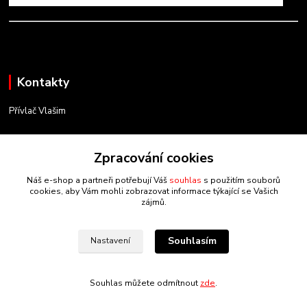
Kontakty
Přívlač Vlašim
Matěj Novák
734 754 584
Zpracování cookies
(Po-Pá, 8-17 hod.)
Náš e-shop a partneři potřebují Váš
souhlas
s použitím souborů
cookies, aby Vám mohli zobrazovat informace týkající se Vašich
info@privlacvlasim.cz
zájmů.
Souhlasím
Nastavení
Souhlas můžete odmítnout
zde
.
Vytvořeno na
Eshop-rychle.cz