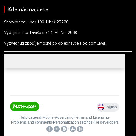
Kde nás najdete
Showroom: Libež 100, Libež 25726
Výdejní místo: Divišovská 1, Vlašim 2580
Vyzvednutí zboží je možné po objednávce a po domluvě!