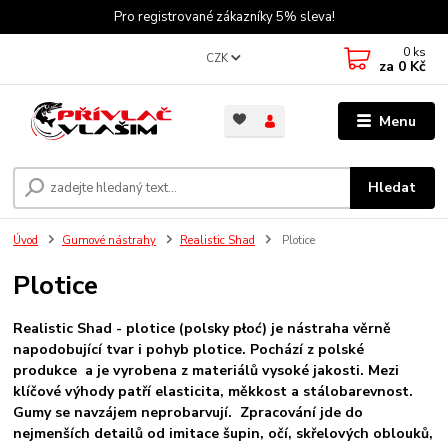
Pro registrované zákazníky 5% sleva!
0
ks
CZK
za
0 Kč
Menu
Hledat
Úvod
Gumové nástrahy
Realistic Shad
Plotice
Plotice
Realistic Shad - plotice (polsky płoć) je nástraha věrně
napodobující tvar i pohyb plotice. Pochází z polské
produkce a je vyrobena z materiálů vysoké jakosti. Mezi
klíčové výhody patří elasticita, měkkost a stálobarevnost.
Gumy se navzájem neprobarvují. Zpracování jde do
nejmenších detailů od imitace šupin, očí, skřelových oblouků,