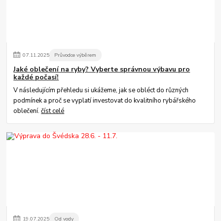
07
.
11
.
2025
Průvodce výběrem
Jaké oblečení na ryby? Vyberte správnou výbavu pro
každé počasí!
V následujícím přehledu si ukážeme, jak se obléct do různých
podmínek a proč se vyplatí investovat do kvalitního rybářského
oblečení.
číst celé
19
.
07
.
2025
Od vody