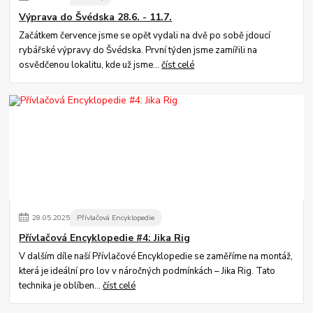
Výprava do Švédska 28.6. - 11.7.
Začátkem července jsme se opět vydali na dvě po sobě jdoucí
rybářské výpravy do Švédska. První týden jsme zamířili na
osvědčenou lokalitu, kde už jsme...
číst celé
28
.
05
.
2025
Přívlačová Encyklopedie
Přívlačová Encyklopedie #4: Jika Rig
V dalším díle naší Přívlačové Encyklopedie se zaměříme na montáž,
která je ideální pro lov v náročných podmínkách – Jika Rig. Tato
technika je oblíben...
číst celé