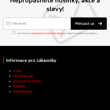
Nepropásněte novinky, akce a
slevy!
Přihlásit se
Souhlasím se
zpracováním osobních údajů
za účelem rozesílky newsletteru.
Informace pro zákazníky
O nás
Jak nakupovat
Obchodní podmínky
Kontakty
Velkoobchod