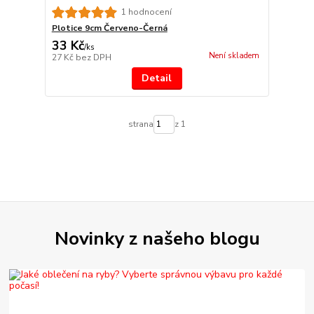
1 hodnocení
Plotice 9cm Červeno-Černá
33 Kč
/
ks
Není skladem
27 Kč
bez DPH
Detail
strana
z 1
Novinky z našeho blogu