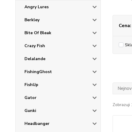
Angry Lures
Berkley
Cena:
Bite Of Bleak
Skl
Crazy Fish
Delalande
FishingGhost
FishUp
Nejnově
Gator
Zobrazuji 
Gunki
Headbanger