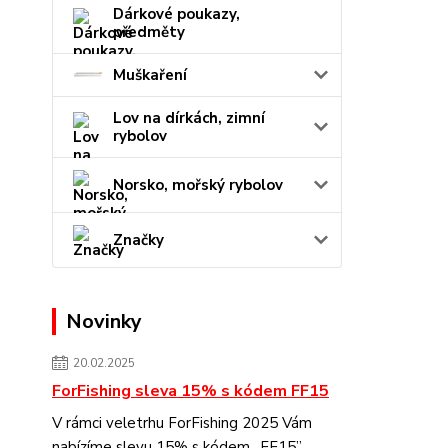
Dárkové poukazy,
předměty
Muškaření
Lov na dírkách, zimní
rybolov
Norsko, mořský rybolov
Značky
Novinky
20.02.2025
ForFishing sleva 15% s kódem FF15
V rámci veletrhu ForFishing 2025 Vám
nabízíme slevu 15% s kódem „FF15”.