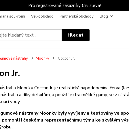
Pro registrované zákazníky 5% sleva!
hrana soukromí
Velkoobchod
Partnerské obchody
Blog
Hledat
umové nástrahy
Moonky
Coccon Jr.
on Jr.
straha Moonky Coccon Jr. je realistická napodobenina červa (larvy
 nástraha a díky detailům, a použití extra měkké gumy, se z ní s
koucí vody.
gumové nástrahy Moonky byly vyvíjeny a testovány ve spolu
 a pomohli i českému reprezentačnímu týmu ke skvělým vý
ýrobu.