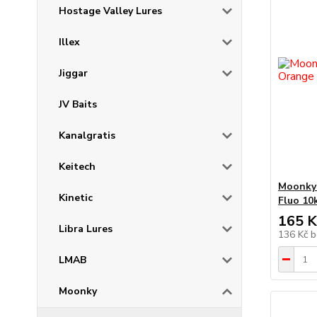
Hostage Valley Lures
Illex
Jiggar
JV Baits
Kanalgratis
Keitech
Moonky 
Kinetic
Fluo 10
165 K
Libra Lures
136 Kč
b
LMAB
Moonky