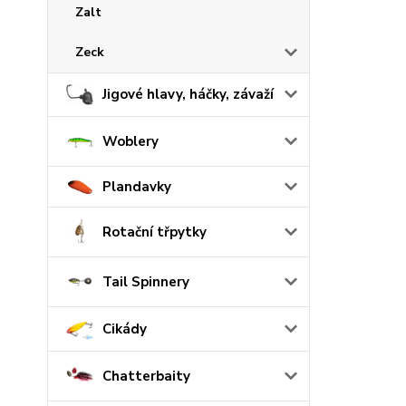
Zalt
Zeck
Jigové hlavy, háčky, závaží
Woblery
Plandavky
Rotační třpytky
Tail Spinnery
Cikády
Chatterbaity