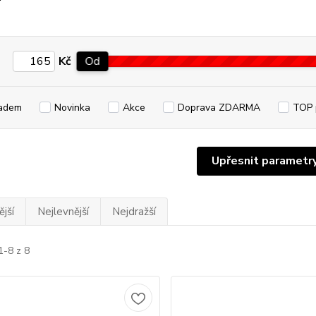
Kč
Od
adem
Novinka
Akce
Doprava ZDARMA
TOP 
Upřesnit parametr
jší
Nejlevnější
Nejdražší
1-8 z 8