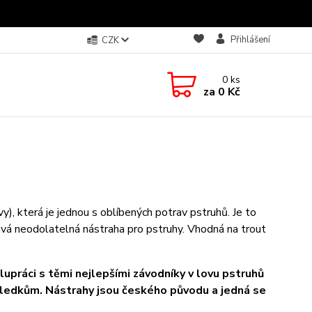
Přihlášení
CZK
0
ks
za
0 Kč
), která je jednou s oblíbených potrav pstruhů. Je to
tává neodolatelná nástraha pro pstruhy. Vhodná na trout
práci s těmi nejlepšími závodníky v lovu pstruhů
sledkům. Nástrahy jsou českého původu a jedná se