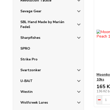
Revolution Tackle
Savage Gear
SBL Hand Made by Marián
Fedeš
Sharpfishes
SPRO
Strike Pro
Svartzonker
Moonky 
10ks
U-BAiT
165 K
136 Kč
b
Westin
Wolfcreek Lures