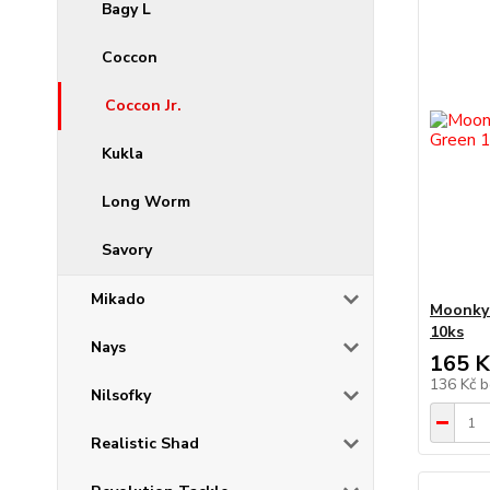
Bagy L
Coccon
Coccon Jr.
Kukla
Long Worm
Savory
Mikado
Moonky 
10ks
Nays
165 K
136 Kč
b
Nilsofky
Realistic Shad