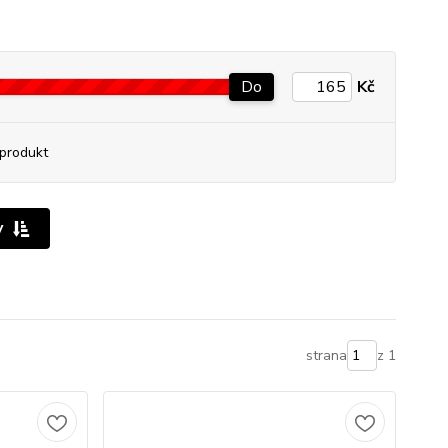
Do
Kč
produkt
y
strana
z 1