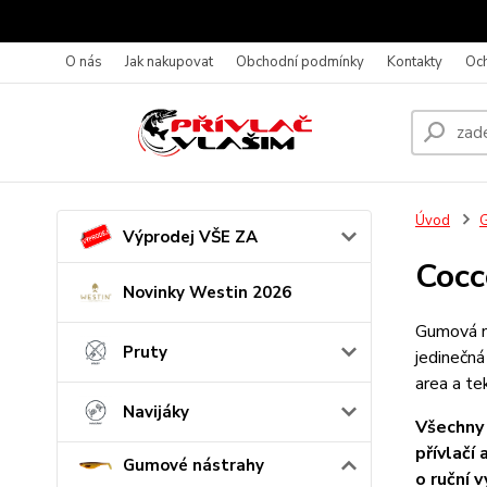
O nás
Jak nakupovat
Obchodní podmínky
Kontakty
Oc
Úvod
G
Výprodej VŠE ZA
Cocc
Novinky Westin 2026
Gumová ná
Pruty
jedinečná
area a te
Navijáky
Všechny 
přívlačí
Gumové nástrahy
o ruční v