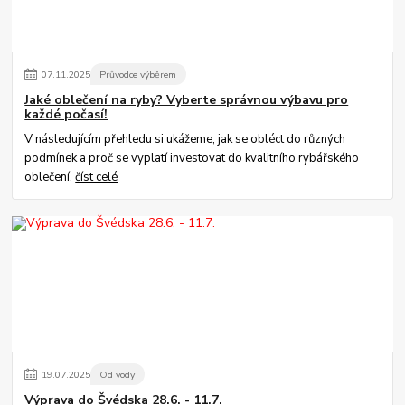
07
.
11
.
2025
Průvodce výběrem
Jaké oblečení na ryby? Vyberte správnou výbavu pro
každé počasí!
V následujícím přehledu si ukážeme, jak se obléct do různých
podmínek a proč se vyplatí investovat do kvalitního rybářského
oblečení.
číst celé
19
.
07
.
2025
Od vody
Výprava do Švédska 28.6. - 11.7.