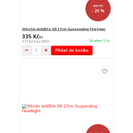
419 Kč
- 20 %
Westin JerkBite SR 17cm Suspending Firetiger
335 Kč
/
ks
Skladem 5 ks
277 Kč
bez DPH
Přidat do košíku