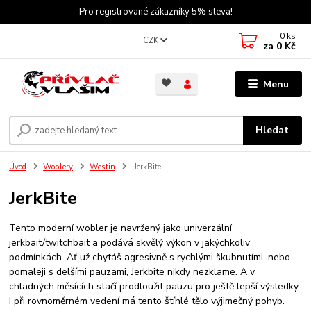
Pro registrované zákazníky 5% sleva!
0
ks
CZK
za
0 Kč
Menu
Hledat
Úvod
Woblery
Westin
JerkBite
JerkBite
Tento moderní wobler je navržený jako univerzální
jerkbait/twitchbait a podává skvělý výkon v jakýchkoliv
podmínkách. Ať už chytáš agresivně s rychlými škubnutími, nebo
pomaleji s delšími pauzami, Jerkbite nikdy nezklame. A v
chladných měsících stačí prodloužit pauzu pro ještě lepší výsledky.
I při rovnoměrném vedení má tento štíhlé tělo výjimečný pohyb.