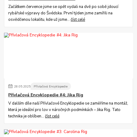
Začátkem července jsme se opět vydali na dvě po sobě jdoucí
rybářské výpravy do Švédska. První týden jsme zamířili na
osvědčenou lokalitu, kde už jsme...
číst celé
28
.
05
.
2025
Přívlačová Encyklopedie
Přívlačová Encyklopedie #4: Jika Rig
V dalším díle naší Přívlačové Encyklopedie se zaměříme na montáž,
která je ideální pro lov v náročných podmínkách – Jika Rig. Tato
technika je oblíben...
číst celé