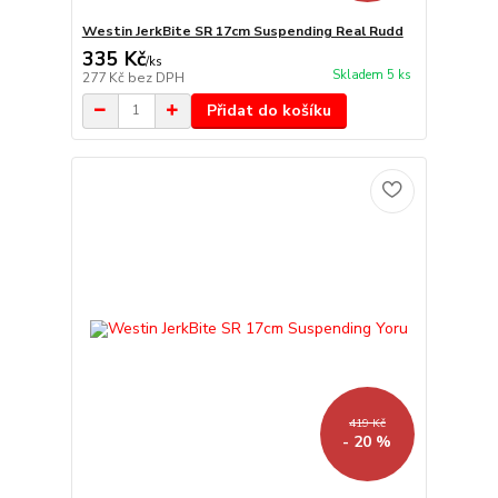
Westin JerkBite SR 17cm Suspending Real Rudd
335 Kč
/
ks
Skladem 5 ks
277 Kč
bez DPH
Přidat do košíku
419 Kč
- 20 %