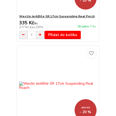
- 20 %
Westin JerkBite SR 17cm Suspending Real Perch
335 Kč
/
ks
Skladem 7 ks
277 Kč
bez DPH
Přidat do košíku
419 Kč
- 20 %