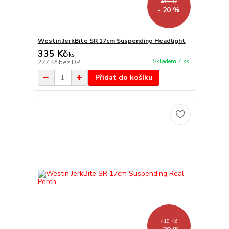
419 Kč
- 20 %
Westin JerkBite SR 17cm Suspending Headlight
335 Kč
/
ks
Skladem 7 ks
277 Kč
bez DPH
Přidat do košíku
419 Kč