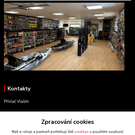
Kontakty
Přívlač Vlašim
Matěj Novák
Zpracování cookies
734 754 584
(Po-Pá, 8-17 hod.)
Náš e-shop a partneři potřebují Váš
souhlas
s použitím souborů