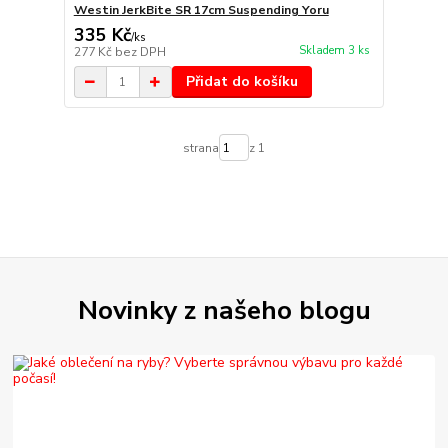
Westin JerkBite SR 17cm Suspending Yoru
335 Kč
/
ks
Skladem 3 ks
277 Kč
bez DPH
Přidat do košíku
strana
z 1
Novinky z našeho blogu