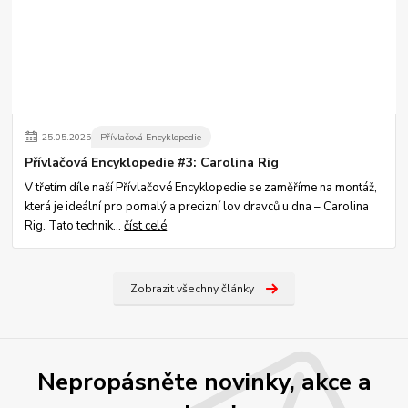
25
.
05
.
2025
Přívlačová Encyklopedie
Přívlačová Encyklopedie #3: Carolina Rig
V třetím díle naší Přívlačové Encyklopedie se zaměříme na montáž,
která je ideální pro pomalý a precizní lov dravců u dna – Carolina
Rig. Tato technik...
číst celé
Zobrazit všechny články
Nepropásněte novinky, akce a