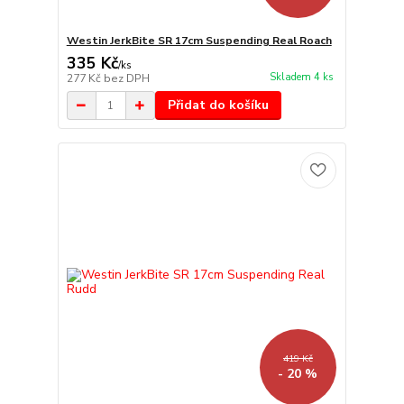
Westin JerkBite SR 17cm Suspending Real Roach
335 Kč
/
ks
Skladem 4 ks
277 Kč
bez DPH
Přidat do košíku
419 Kč
- 20 %