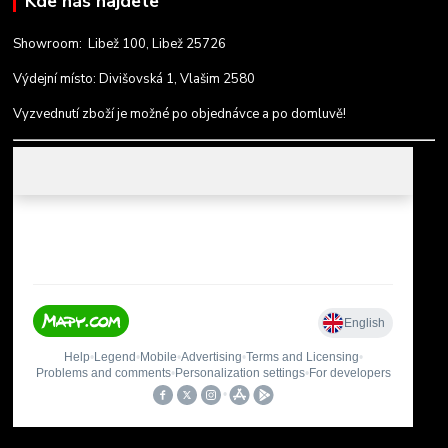
Kde nás najdete
Showroom: Libež 100, Libež 25726
Výdejní místo: Divišovská 1, Vlašim 2580
Vyzvednutí zboží je možné po objednávce a po domluvě!