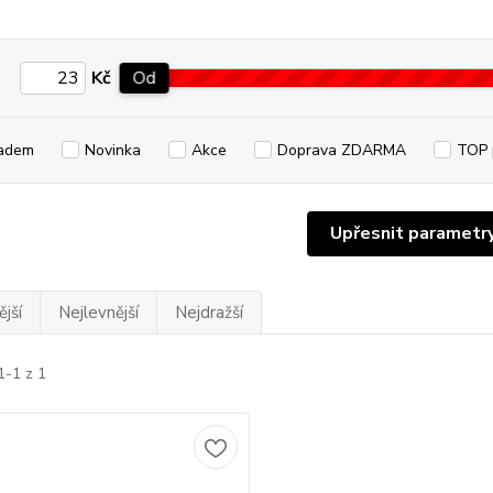
Kč
Od
adem
Novinka
Akce
Doprava ZDARMA
TOP 
Upřesnit parametr
jší
Nejlevnější
Nejdražší
1-1 z 1