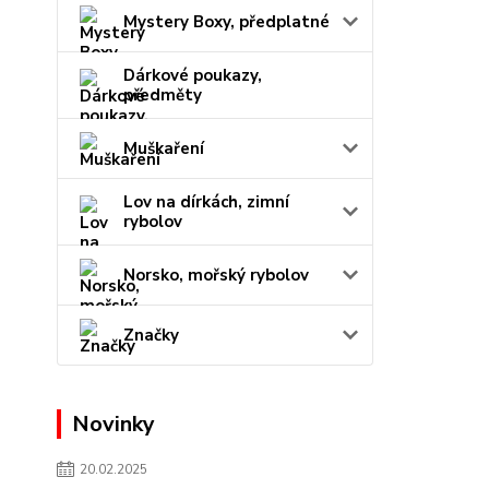
Mystery Boxy, předplatné
Dárkové poukazy,
předměty
Muškaření
Lov na dírkách, zimní
rybolov
Norsko, mořský rybolov
Značky
Novinky
20.02.2025