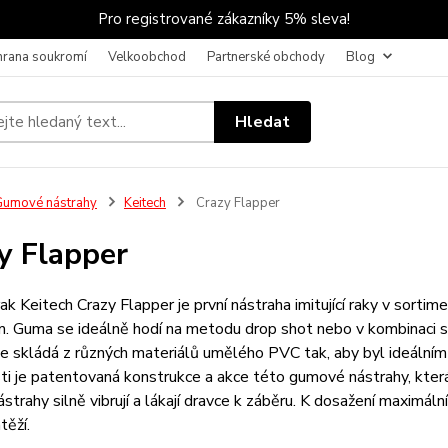
Pro registrované zákazníky 5% sleva!
hrana soukromí
Velkoobchod
Partnerské obchody
Blog
Hledat
umové nástrahy
Keitech
Crazy Flapper
y Flapper
k Keitech Crazy Flapper je první nástraha imitující raky v sorti
 Guma se ideálně hodí na metodu drop shot nebo v kombinaci s j
e skládá z různých materiálů umělého PVC tak, aby byl ideálním
i je patentovaná konstrukce a akce této gumové nástrahy, která 
strahy silně vibrují a lákají dravce k záběru. K dosažení maximál
těží.