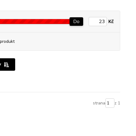
Do
Kč
produkt
y
strana
z 1