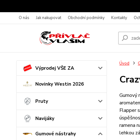
O nás
Jak nakupovat
Obchodní podmínky
Kontakty
Oc
Úvod
G
Výprodej VŠE ZA
Craz
Novinky Westin 2026
Gumový ra
Pruty
aromatem.
Flapper s
úspěšnost
Navijáky
ramena ná
lehkou zá
Gumové nástrahy