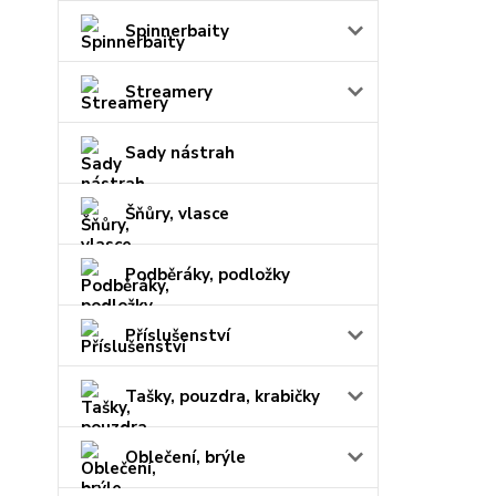
Spinnerbaity
Streamery
Sady nástrah
Šňůry, vlasce
Podběráky, podložky
Příslušenství
Tašky, pouzdra, krabičky
Oblečení, brýle