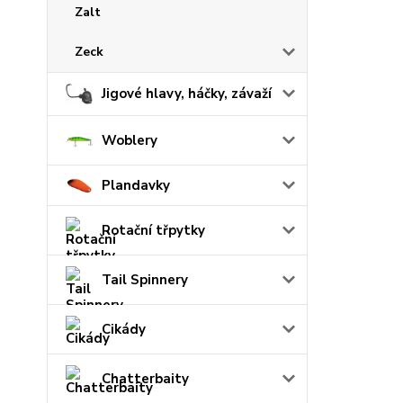
Zalt
Zeck
Jigové hlavy, háčky, závaží
Woblery
Plandavky
Rotační třpytky
Tail Spinnery
Cikády
Chatterbaity