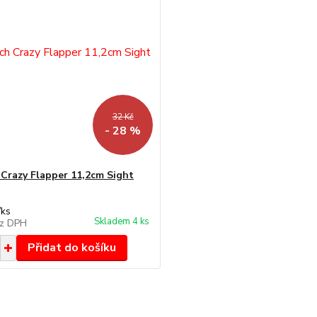
32 Kč
- 28 %
 Crazy Flapper 11,2cm Sight
/
ks
Skladem 4 ks
z DPH
Přidat do košíku