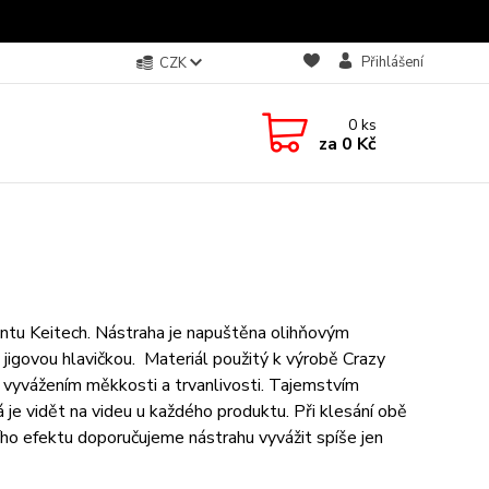
Přihlášení
CZK
0
ks
za
0 Kč
mentu Keitech. Nástraha je napuštěna olihňovým
igovou hlavičkou. Materiál použitý k výrobě Crazy
 vyvážením měkkosti a trvanlivosti. Tajemstvím
je vidět na videu u každého produktu. Při klesání obě
ního efektu doporučujeme nástrahu vyvážit spíše jen