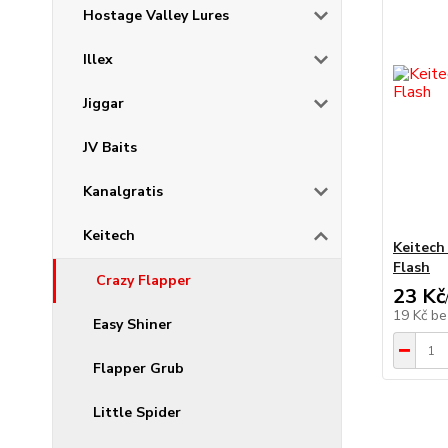
Hostage Valley Lures
Illex
Jiggar
JV Baits
Kanalgratis
Keitech
Keitech
Flash
Crazy Flapper
23 Kč
19 Kč
be
Easy Shiner
Flapper Grub
Little Spider