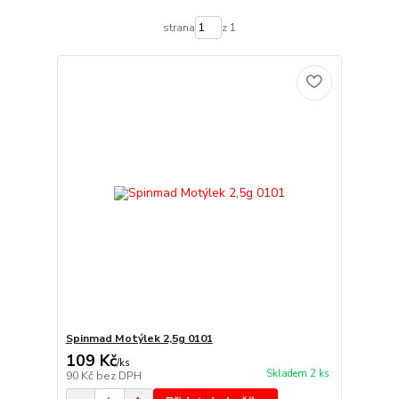
strana
z 1
Spinmad Motýlek 2,5g 0101
109 Kč
/
ks
Skladem 2 ks
90 Kč
bez DPH