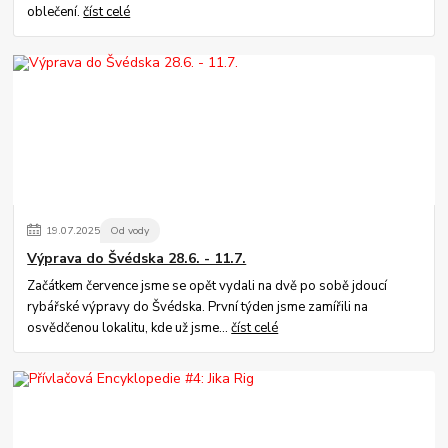
oblečení.
číst celé
19
.
07
.
2025
Od vody
Výprava do Švédska 28.6. - 11.7.
Začátkem července jsme se opět vydali na dvě po sobě jdoucí
rybářské výpravy do Švédska. První týden jsme zamířili na
osvědčenou lokalitu, kde už jsme...
číst celé