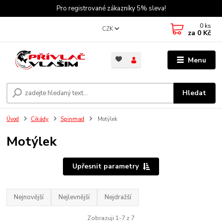
Pro registrované zákazníky 5% sleva!
0
ks
CZK
za
0 Kč
Menu
Hledat
Úvod
Cikády
Spinmad
Motýlek
Motýlek
Upřesnit parametry
Nejnovější
Nejlevnější
Nejdražší
Zobrazuji 1-7 z 7