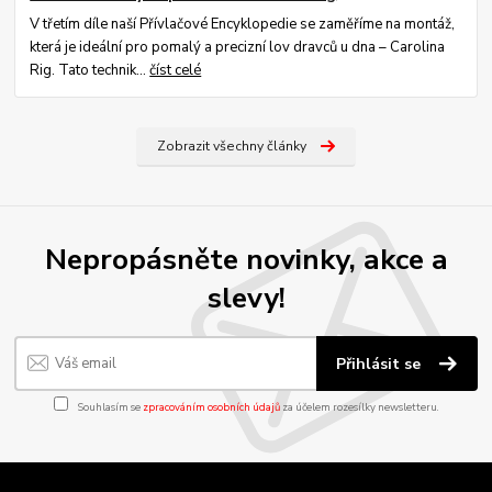
V třetím díle naší Přívlačové Encyklopedie se zaměříme na montáž,
která je ideální pro pomalý a precizní lov dravců u dna – Carolina
Rig. Tato technik...
číst celé
Zobrazit všechny články
Nepropásněte novinky, akce a
slevy!
Přihlásit se
Souhlasím se
zpracováním osobních údajů
za účelem rozesílky newsletteru.