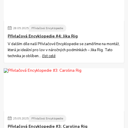
28
.
05
.
2025
Přívlačová Encyklopedie
Přívlačová Encyklopedie #4: Jika Rig
V dalším díle naší Přívlačové Encyklopedie se zaměříme na montáž,
která je ideální pro lov v náročných podmínkách – Jika Rig. Tato
technika je oblíben...
číst celé
25
.
05
.
2025
Přívlačová Encyklopedie
Přívlačová Encyklopedie #3: Carolina Rig