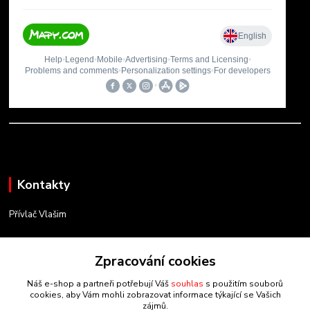
Kontakty
Přívlač Vlašim
Matěj Novák
734 754 584
Zpracování cookies
(Po-Pá, 8-17 hod.)
Náš e-shop a partneři potřebují Váš
souhlas
s použitím souborů
cookies, aby Vám mohli zobrazovat informace týkající se Vašich
info@privlacvlasim.cz
zájmů.