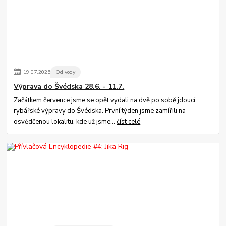
19
.
07
.
2025
Od vody
Výprava do Švédska 28.6. - 11.7.
Začátkem července jsme se opět vydali na dvě po sobě jdoucí
rybářské výpravy do Švédska. První týden jsme zamířili na
osvědčenou lokalitu, kde už jsme...
číst celé