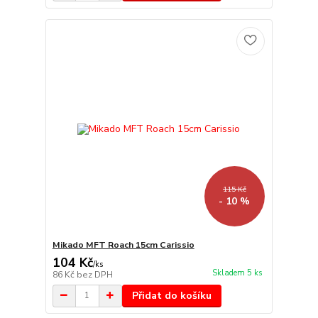
115 Kč
- 10 %
Mikado MFT Roach 15cm Carissio
104 Kč
/
ks
Skladem 5 ks
86 Kč
bez DPH
Přidat do košíku