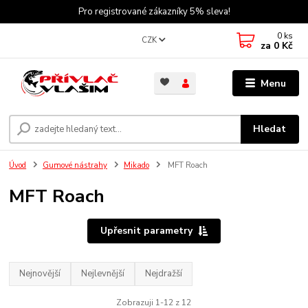
Pro registrované zákazníky 5% sleva!
0
ks
CZK
za
0 Kč
Menu
Hledat
Úvod
Gumové nástrahy
Mikado
MFT Roach
MFT Roach
Upřesnit parametry
Nejnovější
Nejlevnější
Nejdražší
Zobrazuji 1-12 z 12