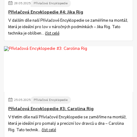
28
.
05
.
2025
Přívlačová Encyklopedie
Přívlačová Encyklopedie #4: Jika Rig
V dalším díle naší Přívlačové Encyklopedie se zaměříme na montáž,
která je ideální pro lov v náročných podmínkách – Jika Rig. Tato
technika je oblíben...
číst celé
25
.
05
.
2025
Přívlačová Encyklopedie
Přívlačová Encyklopedie #3: Carolina Rig
V třetím díle naší Přívlačové Encyklopedie se zaměříme na montáž,
která je ideální pro pomalý a precizní lov dravců u dna – Carolina
Rig. Tato technik...
číst celé