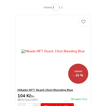
strana
z 1
115 Kč
- 10 %
Mikado MFT Roach 15cm Bleeding Blue
104 Kč
/
ks
Skladem 6 ks
86 Kč
bez DPH