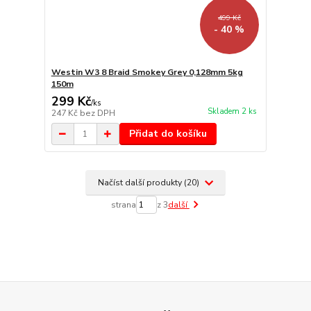
499 Kč
- 40 %
Westin W3 8 Braid Smokey Grey 0,128mm 5kg
150m
299 Kč
/
ks
Skladem 2 ks
247 Kč
bez DPH
Přidat do košíku
Načíst další produkty (20)
strana
z 3
další