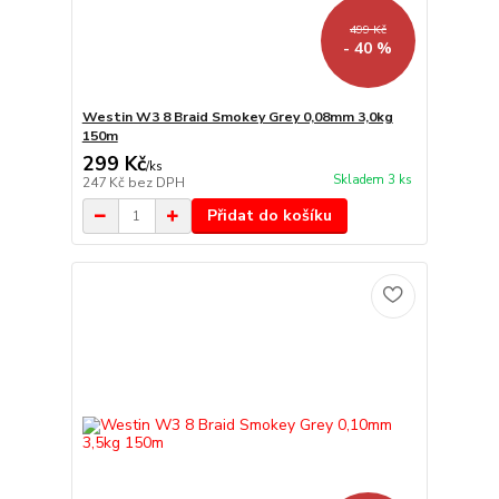
499 Kč
- 40 %
Westin W3 8 Braid Smokey Grey 0,08mm 3,0kg
150m
299 Kč
/
ks
Skladem 3 ks
247 Kč
bez DPH
Přidat do košíku