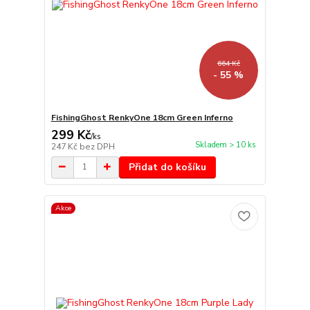
664 Kč
- 55 %
FishingGhost RenkyOne 18cm Green Inferno
299 Kč
/
ks
Skladem > 10 ks
247 Kč
bez DPH
Přidat do košíku
Akce