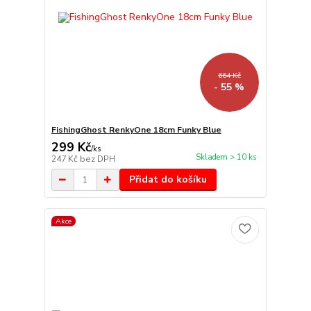
664 Kč
- 55 %
FishingGhost RenkyOne 18cm Funky Blue
299 Kč
/
ks
Skladem > 10 ks
247 Kč
bez DPH
Přidat do košíku
Akce