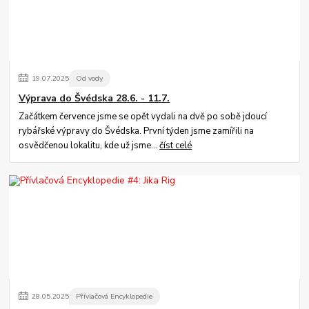
19
.
07
.
2025
Od vody
Výprava do Švédska 28.6. - 11.7.
Začátkem července jsme se opět vydali na dvě po sobě jdoucí
rybářské výpravy do Švédska. První týden jsme zamířili na
osvědčenou lokalitu, kde už jsme...
číst celé
28
.
05
.
2025
Přívlačová Encyklopedie