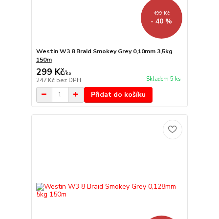
499 Kč
- 40 %
Westin W3 8 Braid Smokey Grey 0,10mm 3,5kg
150m
299 Kč
/
ks
Skladem 5 ks
247 Kč
bez DPH
Přidat do košíku