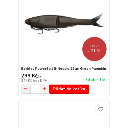
379 Kč
- 21 %
Berkley PowerBait® Nessie 22cm Green Pumpkin
299 Kč
/
ks
Skladem 1 ks
247 Kč
bez DPH
Přidat do košíku