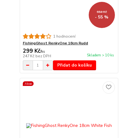
664 Kč
- 55 %
1 hodnocení
FishingGhost RenkyOne 18cm Rudd
299 Kč
/
ks
Skladem > 10 ks
247 Kč
bez DPH
Přidat do košíku
Akce