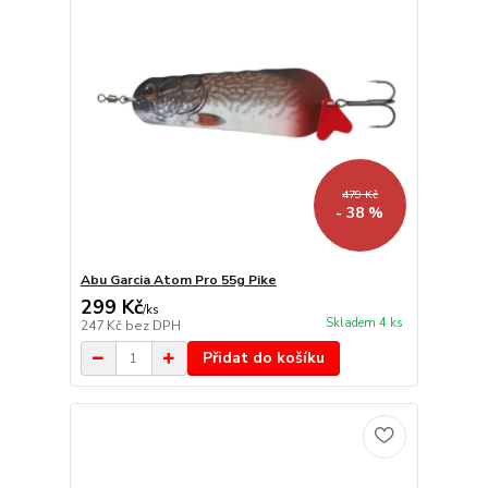
479 Kč
- 38 %
Abu Garcia Atom Pro 55g Pike
299 Kč
/
ks
Skladem 4 ks
247 Kč
bez DPH
Přidat do košíku