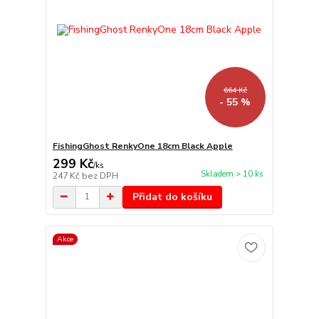
664 Kč
- 55 %
FishingGhost RenkyOne 18cm Black Apple
299 Kč
/
ks
Skladem > 10 ks
247 Kč
bez DPH
Přidat do košíku
Akce