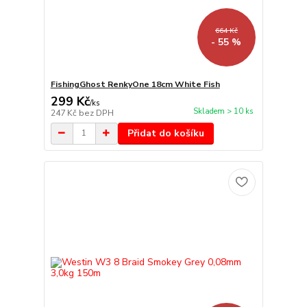
664 Kč
- 55 %
FishingGhost RenkyOne 18cm White Fish
299 Kč
/
ks
Skladem > 10 ks
247 Kč
bez DPH
Přidat do košíku