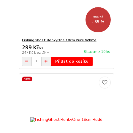
664 Kč
- 55 %
FishingGhost RenkyOne 18cm Pure White
299 Kč
/
ks
Skladem > 10 ks
247 Kč
bez DPH
Přidat do košíku
Akce