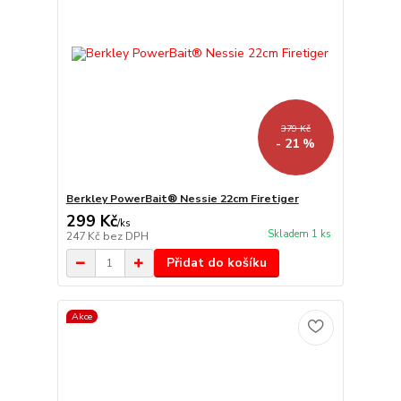
379 Kč
- 21 %
Berkley PowerBait® Nessie 22cm Firetiger
299 Kč
/
ks
Skladem 1 ks
247 Kč
bez DPH
Přidat do košíku
Akce