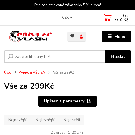
Pro registrované zákazníky 5% sleva!
0
ks
CZK
za
0 Kč
Menu
Hledat
Úvod
Výprodej VŠE ZA
Vše za 299Kč
Vše za 299Kč
Upřesnit parametry
Nejnovější
Nejlevnější
Nejdražší
Zobrazuji 1-20 z 43