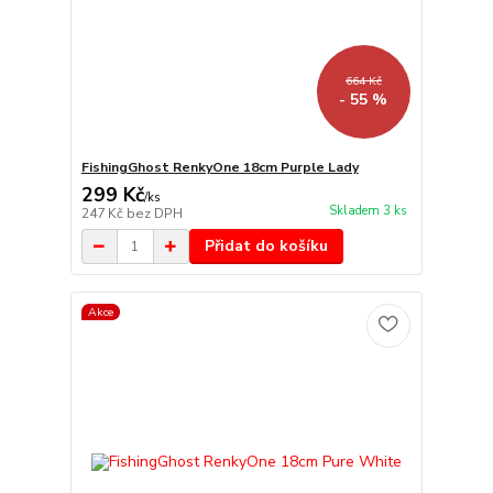
664 Kč
- 55 %
FishingGhost RenkyOne 18cm Purple Lady
299 Kč
/
ks
Skladem 3 ks
247 Kč
bez DPH
Přidat do košíku
Akce