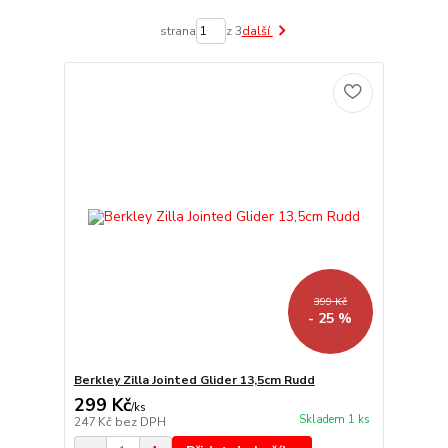
strana
z 3
další
399 Kč
- 25 %
Berkley Zilla Jointed Glider 13,5cm Rudd
299 Kč
/
ks
Skladem 1 ks
247 Kč
bez DPH