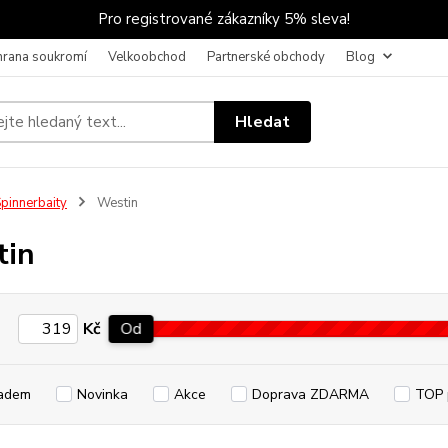
Pro registrované zákazníky 5% sleva!
hrana soukromí
Velkoobchod
Partnerské obchody
Blog
Hledat
pinnerbaity
Westin
tin
Kč
Od
adem
Novinka
Akce
Doprava ZDARMA
TOP 