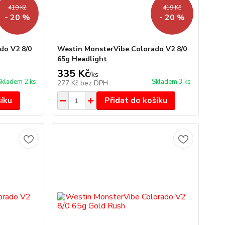
419 Kč
419 Kč
- 20 %
- 20 %
do V2 8/0
Westin MonsterVibe Colorado V2 8/0
65g Headlight
335 Kč
/
ks
Skladem 2 ks
Skladem 3 ks
277 Kč
bez DPH
šíku
Přidat do košíku