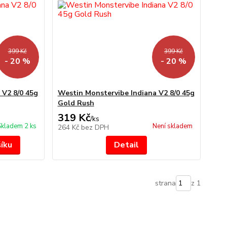
399 Kč
399 Kč
- 20 %
- 20 %
 V2 8/0 45g
Westin Monstervibe Indiana V2 8/0 45g
Gold Rush
319 Kč
/
ks
Skladem 2 ks
Není skladem
264 Kč
bez DPH
šíku
Detail
strana
z 1