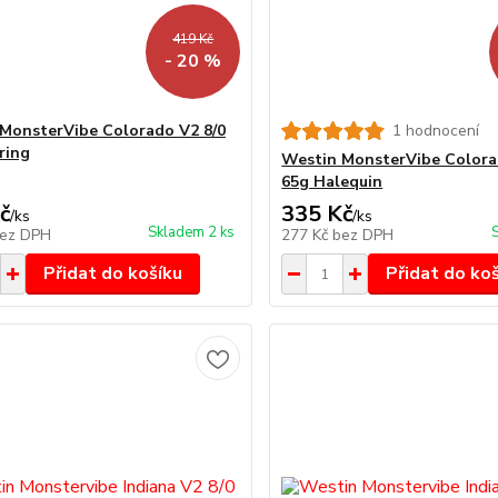
419 Kč
- 20 %
MonsterVibe Colorado V2 8/0
1 hodnocení
ring
Westin MonsterVibe Colora
65g Halequin
č
335 Kč
/
ks
/
ks
Skladem 2 ks
ez DPH
277 Kč
bez DPH
Přidat do košíku
Přidat do ko