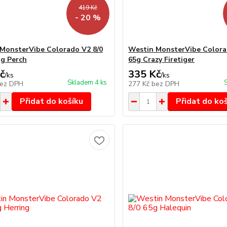
419 Kč
- 20 %
MonsterVibe Colorado V2 8/0
Westin MonsterVibe Colora
ng Perch
65g Crazy Firetiger
č
335 Kč
/
ks
/
ks
Skladem 4 ks
ez DPH
277 Kč
bez DPH
Přidat do košíku
Přidat do ko