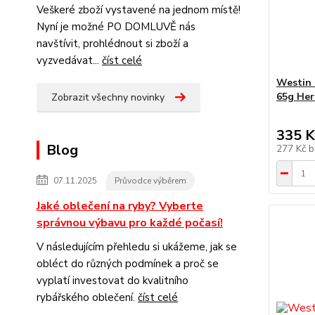
Veškeré zboží vystavené na jednom místě!
Nyní je možné PO DOMLUVĚ nás
navštívit, prohlédnout si zboží a
vyzvedávat...
číst celé
Westin 
65g Her
Zobrazit všechny novinky
335 K
Blog
277 Kč
b
07.11.2025
Průvodce výběrem
Jaké oblečení na ryby? Vyberte
správnou výbavu pro každé počasí!
V následujícím přehledu si ukážeme, jak se
obléct do různých podmínek a proč se
vyplatí investovat do kvalitního
rybářského oblečení.
číst celé