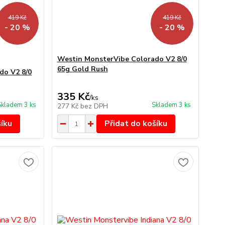
419 Kč
419 Kč
- 20 %
- 20 %
Westin MonsterVibe Colorado V2 8/0
65g Gold Rush
do V2 8/0
335 Kč
/
ks
Skladem 3 ks
Skladem 3 ks
277 Kč
bez DPH
šíku
Přidat do košíku