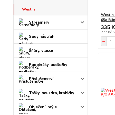
Westin
Westin 
65g Bli
Streamery
335 K
277 Kč
b
Sady nástrah
Šňůry, vlasce
Podběráky, podložky
Příslušenství
Tašky, pouzdra, krabičky
Oblečení, brýle