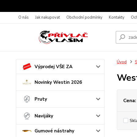
O nás
Jak nakupovat
Obchodní podmínky
Kontakty
Oc
Úvod
S
Výprodej VŠE ZA
Wes
Novinky Westin 2026
Pruty
Cena:
Navijáky
Skl
Gumové nástrahy