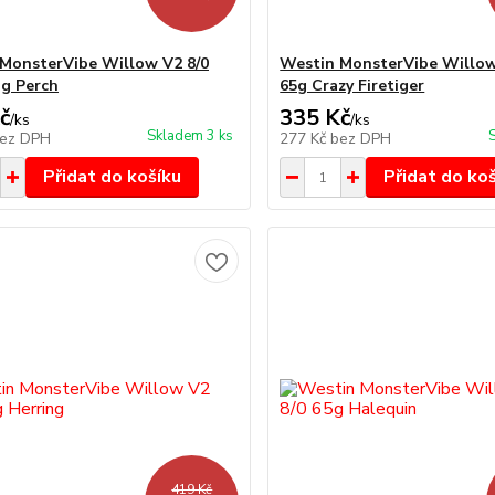
MonsterVibe Willow V2 8/0
Westin MonsterVibe Willow
ng Perch
65g Crazy Firetiger
č
335 Kč
/
ks
/
ks
Skladem 3 ks
ez DPH
277 Kč
bez DPH
Přidat do košíku
Přidat do ko
419 Kč