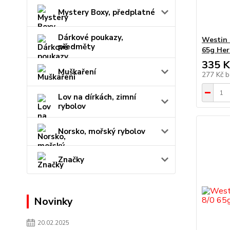
Mystery Boxy, předplatné
Dárkové poukazy,
Westin 
předměty
65g Her
335 K
Muškaření
277 Kč
b
Lov na dírkách, zimní
rybolov
Norsko, mořský rybolov
Značky
Novinky
20.02.2025