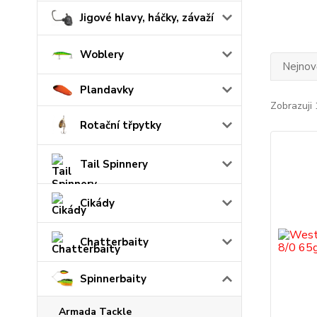
Jigové hlavy, háčky, závaží
Woblery
Nejnově
Plandavky
Zobrazuji 
Rotační třpytky
Tail Spinnery
Cikády
Chatterbaity
Spinnerbaity
Armada Tackle