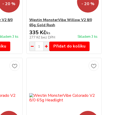
- 20 %
- 20 %
 V2 8/0
Westin MonsterVibe Willow V2 8/0
65g Gold Rush
335 Kč
/
ks
Skladem 3 ks
Skladem 3 ks
277 Kč
bez DPH
šíku
Přidat do košíku