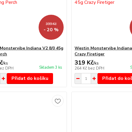
399 Kč
- 20 %
Monstervibe Indiana V2 8/0 45g
Westin Monstervibe Indiana
erch
Crazy Firetiger
č
319 Kč
/
ks
/
ks
Skladem 3 ks
ez DPH
264 Kč
bez DPH
Přidat do košíku
Přidat do ko