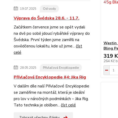
19.07.2025
Od vody
Výprava do Švédska 28.6. - 11.7.
Začátkem července jsme se opět vydali
na dvě po sobě jdoucí rybářské výpravy do
Švédska. První týden jsme zamířili na
Westin 
osvědčenou lokalitu, kde už jsme...
číst
Bling P
celé
319 K
264 Kč
b
28.05.2025
Přívlačová Encyklopedie
Přívlačová Encyklopedie #4: Jika Rig
V dalším díle naší Přívlačové Encyklopedie
se zaměříme na montáž, která je ideální
pro lov v náročných podmínkách – Jika Rig.
Tato technika je oblíben...
číst celé
Zobrazit všechny články