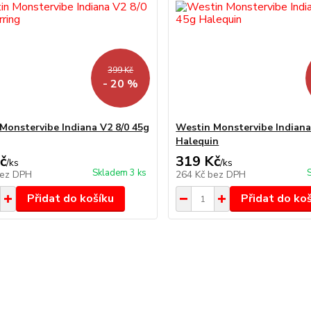
399 Kč
- 20 %
Monstervibe Indiana V2 8/0 45g
Westin Monstervibe Indiana
Halequin
č
319 Kč
/
ks
/
ks
Skladem 3 ks
ez DPH
264 Kč
bez DPH
Přidat do košíku
Přidat do ko