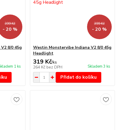
399 Kč
399 Kč
- 20 %
- 20 %
 V2 8/0 45g
Westin Monstervibe Indiana V2 8/0 45g
Headlight
319 Kč
/
ks
Skladem 1 ks
Skladem 3 ks
264 Kč
bez DPH
šíku
Přidat do košíku