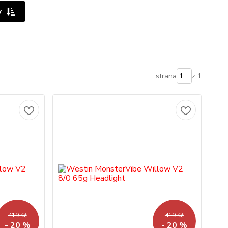
y
strana
z 1
419 Kč
419 Kč
- 20 %
- 20 %