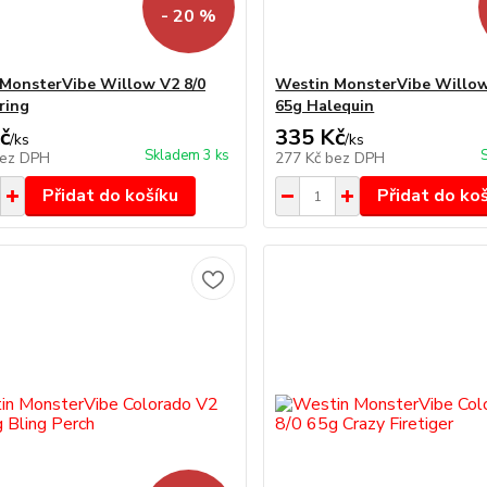
- 20 %
MonsterVibe Willow V2 8/0
Westin MonsterVibe Willow
ring
65g Halequin
č
335 Kč
/
ks
/
ks
Skladem 3 ks
ez DPH
277 Kč
bez DPH
Přidat do košíku
Přidat do ko