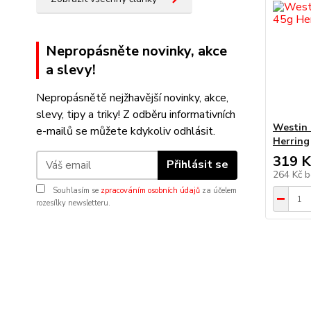
Nepropásněte novinky, akce
a slevy!
Nepropásnětě nejžhavější novinky, akce,
slevy, tipy a triky! Z odběru informativních
Westin 
e-mailů se můžete kdykoliv odhlásit.
Herring
319 K
Přihlásit se
264 Kč
b
Souhlasím se
zpracováním osobních údajů
za účelem
rozesílky newsletteru.