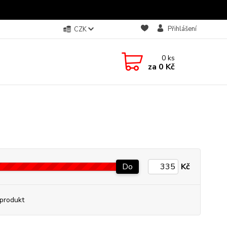
Přihlášení
CZK
0
ks
za
0 Kč
Do
Kč
produkt