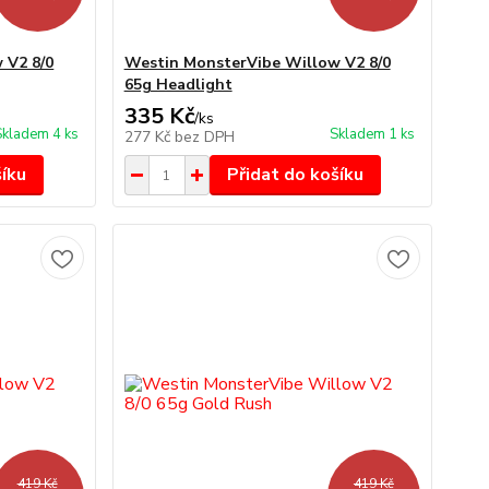
 V2 8/0
Westin MonsterVibe Willow V2 8/0
65g Headlight
335 Kč
/
ks
Skladem 4 ks
Skladem 1 ks
277 Kč
bez DPH
šíku
Přidat do košíku
419 Kč
419 Kč