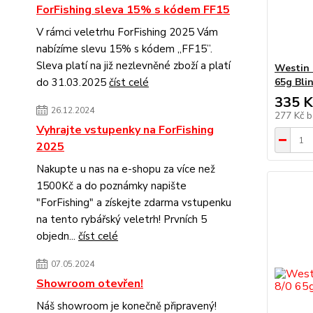
ForFishing sleva 15% s kódem FF15
V rámci veletrhu ForFishing 2025 Vám
nabízíme slevu 15% s kódem „FF15”.
Sleva platí na již nezlevněné zboží a platí
Westin 
do 31.03.2025
číst celé
65g Bli
335 K
26.12.2024
277 Kč
b
Vyhrajte vstupenky na ForFishing
2025
Nakupte u nas na e-shopu za více než
1500Kč a do poznámky napište
"ForFishing" a získejte zdarma vstupenku
na tento rybářský veletrh! Prvních 5
objedn...
číst celé
07.05.2024
Showroom otevřen!
Náš showroom je konečně připravený!