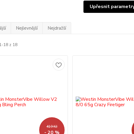
Upřesnit parametr
jší
Nejlevnější
Nejdražší
1-18 z 18
419 Kč
- 20 %