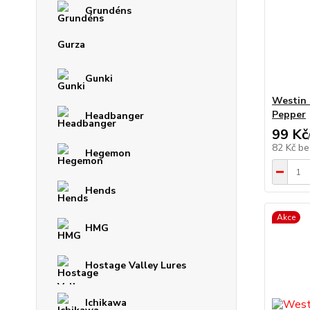
Grundéns
Gurza
Gunki
Westin 
Pepper
Headbanger
99 Kč
82 Kč
be
Hegemon
Hends
Akce
HMG
Hostage Valley Lures
Ichikawa