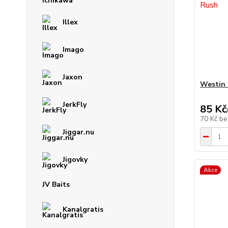
Illex
Imago
Jaxon
Westin 
JerkFly
85 Kč
70 Kč
be
Jiggar.nu
Jigovky
Akce
JV Baits
Kanalgratis