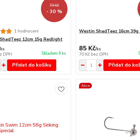
70 Kč
- 30 %
1 hodnocení
Westin ShadTeez 16cm 39g 
ShadTeez 12cm 15g Redlight
85 Kč
/
ks
/
ks
Skladem 9 ks
z DPH
70 Kč
bez DPH
Přidat do košíku
Přidat do ko
Akce