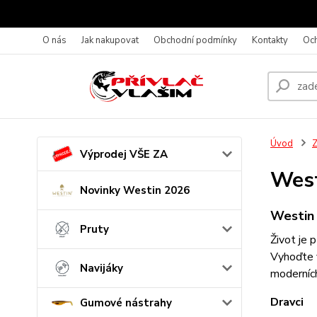
O nás
Jak nakupovat
Obchodní podmínky
Kontakty
Oc
Úvod
Z
Výprodej VŠE ZA
Wes
Novinky Westin 2026
Westin 
Pruty
Život je 
Vyhoďte v
Navijáky
moderních 
Dravci
Gumové nástrahy