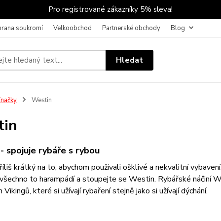
Pro registrované zákazníky 5% sleva!
hrana soukromí
Velkoobchod
Partnerské obchody
Blog
Hledat
načky
Westin
tin
- spojuje rybáře s rybou
příliš krátký na to, abychom používali ošklivé a nekvalitní vybaven
šechno to harampádí a stoupejte se Westin. Rybářské náčiní We
Vikingů, které si užívají rybaření stejně jako si užívají dýchání.