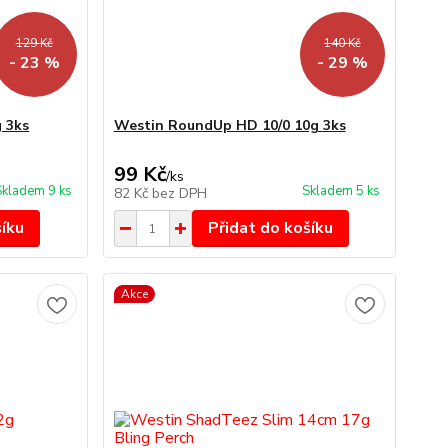
129 Kč
140 Kč
- 23 %
- 29 %
 3ks
Westin RoundUp HD 10/0 10g 3ks
99 Kč
/
ks
Skladem 9 ks
Skladem 5 ks
82 Kč
bez DPH
šíku
Přidat do košíku
Akce