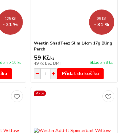
125 Kč
85 Kč
- 21 %
- 31 %
Westin ShadTeez Slim 14cm 17g Bling
Perch
59 Kč
/
ks
adem > 10 ks
Skladem 8 ks
49 Kč
bez DPH
šíku
Přidat do košíku
Akce