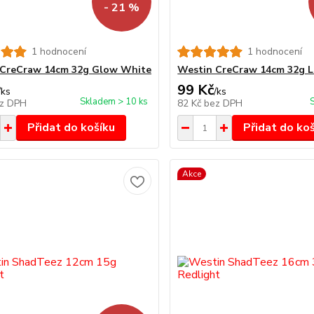
- 21 %
1 hodnocení
1 hodnocení
 CreCraw 14cm 32g Glow White
Westin CreCraw 14cm 32g L
99 Kč
/
ks
/
ks
Skladem > 10 ks
z DPH
82 Kč
bez DPH
Přidat do košíku
Přidat do ko
Akce