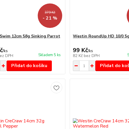
379 Kč
- 21 %
Swim 12cm 58g Sinking Parrot
Westin RoundUp HD 10/0 5g
č
99 Kč
/
ks
/
ks
Skladem 5 ks
ez DPH
82 Kč
bez DPH
Přidat do košíku
Přidat do ko