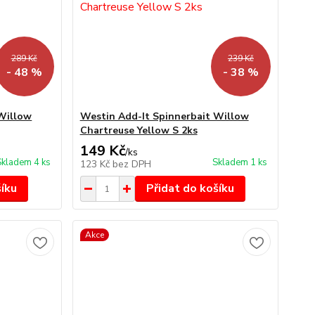
289 Kč
239 Kč
- 48 %
- 38 %
 Willow
Westin Add-It Spinnerbait Willow
Chartreuse Yellow S 2ks
149 Kč
/
ks
Skladem 4 ks
Skladem 1 ks
123 Kč
bez DPH
šíku
Přidat do košíku
Akce