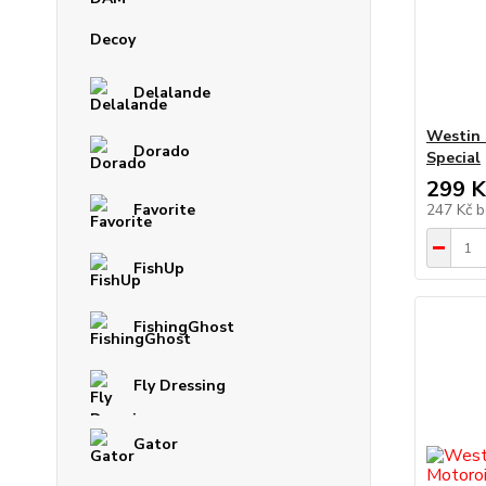
Decoy
Delalande
Westin 
Dorado
Special
299 K
Favorite
247 Kč
b
FishUp
FishingGhost
Fly Dressing
Gator