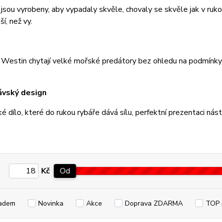
jsou vyrobeny, aby vypadaly skvěle, chovaly se skvěle jak v ruko
í, než vy.
 Westin chytají velké mořské predátory bez ohledu na podmínky
ávský design
é dílo, které do rukou rybáře dává sílu, perfektní prezentaci nás
Kč
Od
adem
Novinka
Akce
Doprava ZDARMA
TOP 