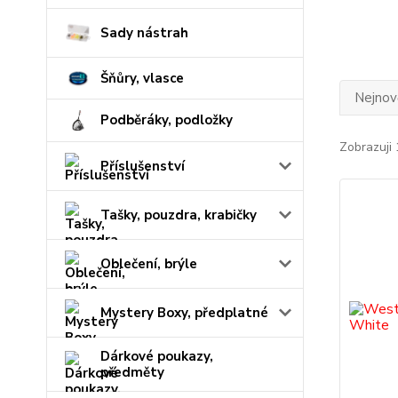
Sady nástrah
Šňůry, vlasce
Nejnově
Podběráky, podložky
Zobrazuji 
Příslušenství
Tašky, pouzdra, krabičky
Oblečení, brýle
Mystery Boxy, předplatné
Dárkové poukazy,
předměty