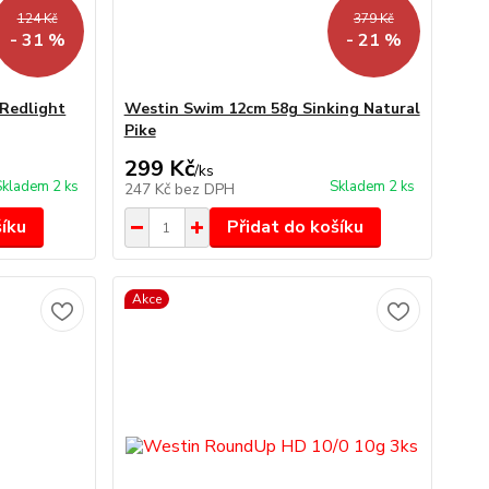
124 Kč
379 Kč
- 31 %
- 21 %
Redlight
Westin Swim 12cm 58g Sinking Natural
Pike
299 Kč
/
ks
Skladem 2 ks
Skladem 2 ks
247 Kč
bez DPH
šíku
Přidat do košíku
Akce