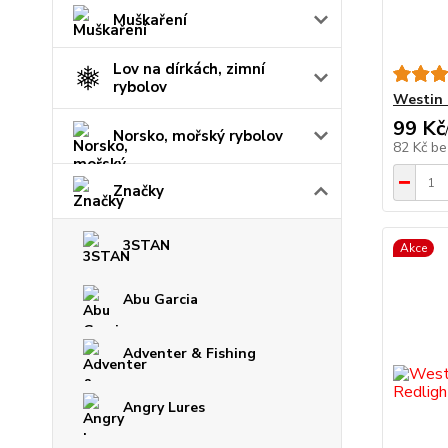
Muškaření
Lov na dírkách, zimní
rybolov
Westin
99 Kč
Norsko, mořský rybolov
82 Kč
be
Značky
3STAN
Akce
Abu Garcia
Adventer & Fishing
Angry Lures