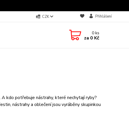
Přihlášení
CZK
0
ks
za
0 Kč
í. A kdo potřebuje nástrahy, které nechytají ryby?
stin, nástrahy a oblečení jsou vyráběny skupinkou