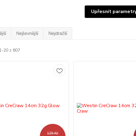
Upřesnit parametr
jší
Nejlevnější
Nejdražší
1-20 z 807
125 Kč