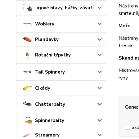
Nástrahy 
Jigové hlavy, háčky, závaží
smrtelnějš
Woblery
Moře
Nástrahy
Plandavky
tresek.
Rotační třpytky
Skandin
Mistrovsk
Tail Spinnery
ryby.
Cikády
Chatterbaity
Cena:
Spinnerbaity
Skl
Streamery