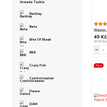
Armada Tackle
Berkley
Bete
Westin 
49 Kč
Bite Of Bleak
40 Kč
be
BKK
Crazy Fish
Akce
Czechstreamer
Daiwa
DAM