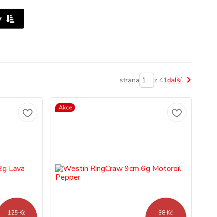
y
strana
z 41
další
Akce
125 Kč
38 Kč