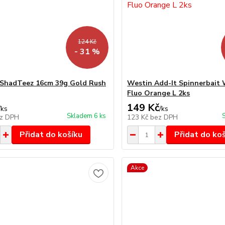
124 Kč
- 31 %
ShadTeez 16cm 39g Gold Rush
Westin Add-It Spinnerbait
Fluo Orange L 2ks
149 Kč
/
ks
/
ks
Skladem 6 ks
z DPH
123 Kč
bez DPH
Přidat do košíku
Přidat do ko
Akce