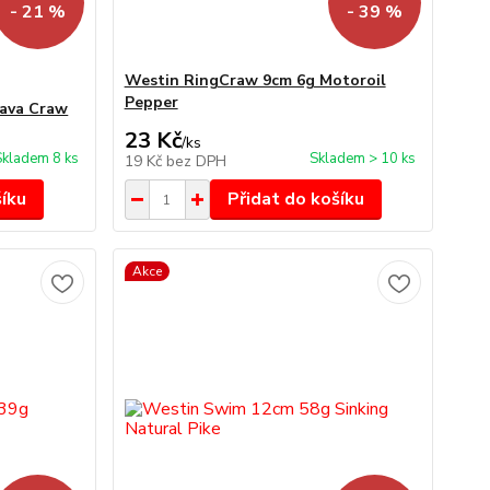
- 21 %
- 39 %
Westin RingCraw 9cm 6g Motoroil
Pepper
ava Craw
23 Kč
/
ks
Skladem 8 ks
Skladem > 10 ks
19 Kč
bez DPH
šíku
Přidat do košíku
Akce