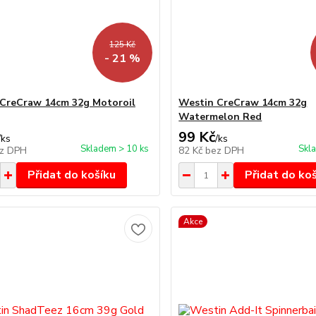
125 Kč
- 21 %
CreCraw 14cm 32g Motoroil
Westin CreCraw 14cm 32g
Watermelon Red
99 Kč
/
ks
/
ks
Skladem > 10 ks
Skl
z DPH
82 Kč
bez DPH
Přidat do košíku
Přidat do ko
Akce