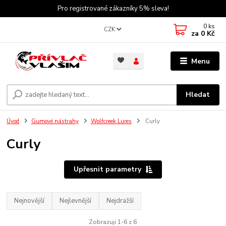
Pro registrované zákazníky 5% sleva!
0
ks
CZK
za
0 Kč
Menu
Hledat
Úvod
Gumové nástrahy
Wolfcreek Lures
Curly
Curly
Upřesnit parametry
Nejnovější
Nejlevnější
Nejdražší
Zobrazuji 1-6 z 6