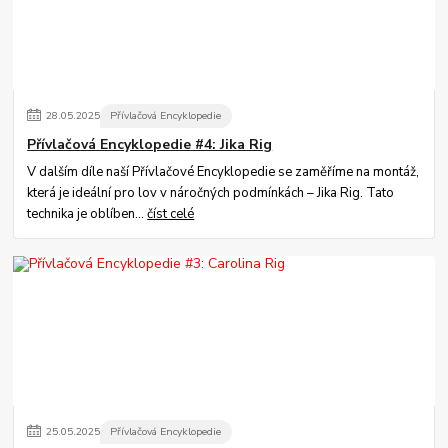
28
.
05
.
2025
Přívlačová Encyklopedie
Přívlačová Encyklopedie #4: Jika Rig
V dalším díle naší Přívlačové Encyklopedie se zaměříme na montáž,
která je ideální pro lov v náročných podmínkách – Jika Rig. Tato
technika je oblíben...
číst celé
25
.
05
.
2025
Přívlačová Encyklopedie