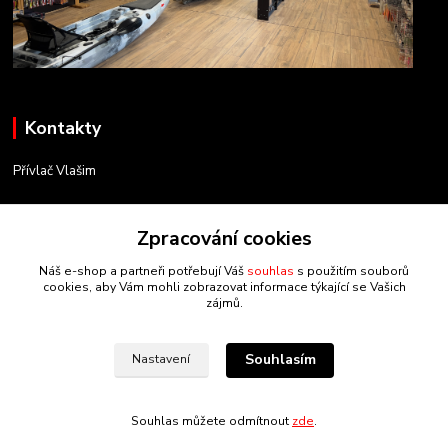
Kontakty
Přívlač Vlašim
Matěj Novák
734 754 584
Zpracování cookies
(Po-Pá, 8-17 hod.)
Náš e-shop a partneři potřebují Váš
souhlas
s použitím souborů
cookies, aby Vám mohli zobrazovat informace týkající se Vašich
info@privlacvlasim.cz
zájmů.
Souhlasím
Nastavení
Souhlas můžete odmítnout
zde
.
Vytvořeno na
Eshop-rychle.cz