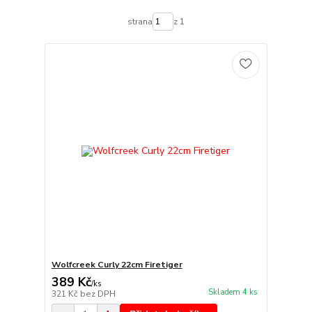
strana
z 1
Wolfcreek Curly 22cm Firetiger
389 Kč
/
ks
Skladem 4 ks
321 Kč
bez DPH