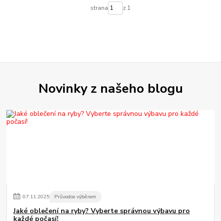
strana
z 1
Novinky z našeho blogu
07
.
11
.
2025
Průvodce výběrem
Jaké oblečení na ryby? Vyberte správnou výbavu pro
každé počasí!