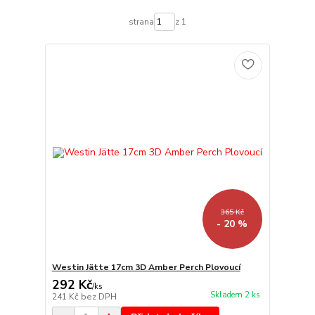
strana
z 1
365 Kč
- 20 %
Westin Jätte 17cm 3D Amber Perch Plovoucí
292 Kč
/
ks
Skladem 2 ks
241 Kč
bez DPH