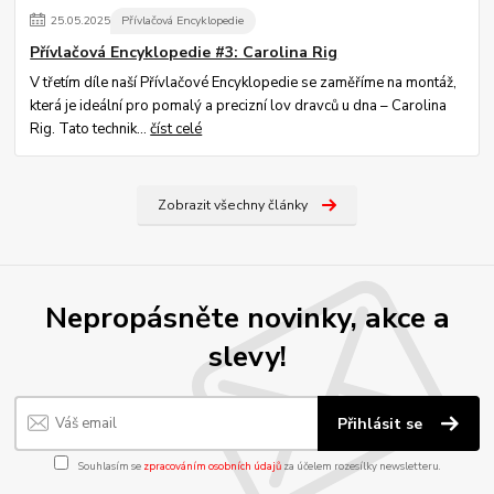
25
.
05
.
2025
Přívlačová Encyklopedie
Přívlačová Encyklopedie #3: Carolina Rig
V třetím díle naší Přívlačové Encyklopedie se zaměříme na montáž,
která je ideální pro pomalý a precizní lov dravců u dna – Carolina
Rig. Tato technik...
číst celé
Zobrazit všechny články
Nepropásněte novinky, akce a
slevy!
Přihlásit se
Souhlasím se
zpracováním osobních údajů
za účelem rozesílky newsletteru.