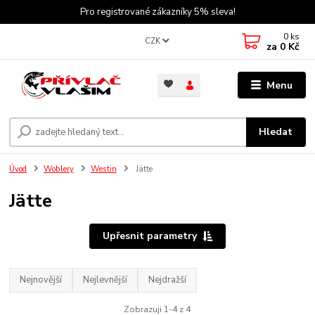
Pro registrované zákazníky 5% sleva!
0
ks
CZK
za
0 Kč
Menu
Hledat
Úvod
Woblery
Westin
Jätte
Jätte
Upřesnit parametry
Nejnovější
Nejlevnější
Nejdražší
Zobrazuji 1-4 z 4