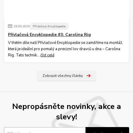
25
.
05
.
2025
Přívlačová Encyklopedie
Přívlačová Encyklopedie #3: Carolina Rig
V třetím díle naší Přívlačové Encyklopedie se zaměříme na montáž,
která je ideální pro pomalý a precizní lov dravců u dna – Carolina
Rig. Tato technik...
číst celé
Zobrazit všechny články
Nepropásněte novinky, akce a
slevy!