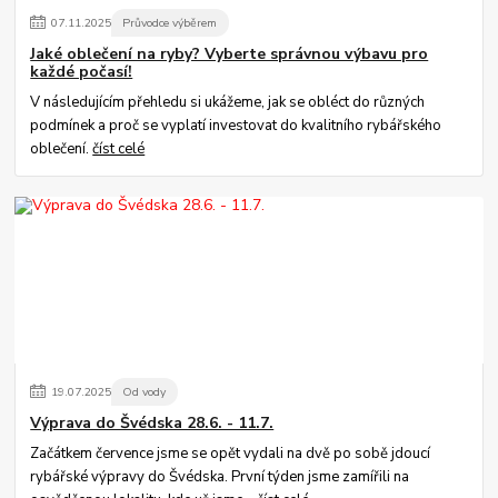
07
.
11
.
2025
Průvodce výběrem
Jaké oblečení na ryby? Vyberte správnou výbavu pro
každé počasí!
V následujícím přehledu si ukážeme, jak se obléct do různých
podmínek a proč se vyplatí investovat do kvalitního rybářského
oblečení.
číst celé
19
.
07
.
2025
Od vody
Výprava do Švédska 28.6. - 11.7.
Začátkem července jsme se opět vydali na dvě po sobě jdoucí
rybářské výpravy do Švédska. První týden jsme zamířili na