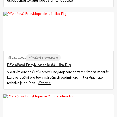
osvědčenou lokalitu, kde už jsme...
číst celé
28
.
05
.
2025
Přívlačová Encyklopedie
Přívlačová Encyklopedie #4: Jika Rig
V dalším díle naší Přívlačové Encyklopedie se zaměříme na montáž,
která je ideální pro lov v náročných podmínkách – Jika Rig. Tato
technika je oblíben...
číst celé