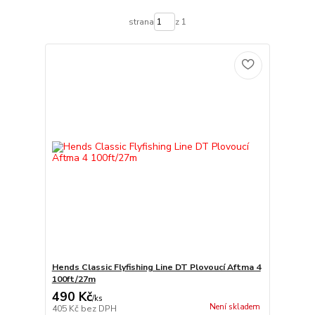
strana
z 1
Hends Classic Flyfishing Line DT Plovoucí Aftma 4
100ft/27m
490 Kč
/
ks
Není skladem
405 Kč
bez DPH