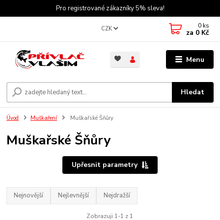
Pro registrované zákazníky 5% sleva!
0
ks
CZK
za
0 Kč
Menu
Hledat
Úvod
Muškaření
Muškařské Šňůry
Muškařské Šňůry
Upřesnit parametry
Nejnovější
Nejlevnější
Nejdražší
Zobrazuji 1-1 z 1