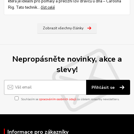
která je ideální pro pomalý a precizní lov dravců u dna – Carolina
Rig. Tato technik...
číst celé
Zobrazit všechny články
Nepropásněte novinky, akce a
slevy!
Přihlásit se
Souhlasím se
zpracováním osobních údajů
za účelem rozesílky newsletteru.
Informace pro zákazníky