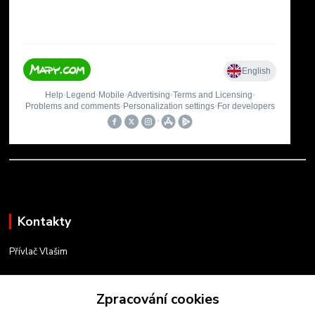
Kontakty
Přívlač Vlašim
Matěj Novák
Zpracování cookies
734 754 584
(Po-Pá, 8-17 hod.)