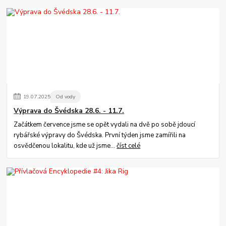
19
.
07
.
2025
Od vody
Výprava do Švédska 28.6. - 11.7.
Začátkem července jsme se opět vydali na dvě po sobě jdoucí
rybářské výpravy do Švédska. První týden jsme zamířili na
osvědčenou lokalitu, kde už jsme...
číst celé