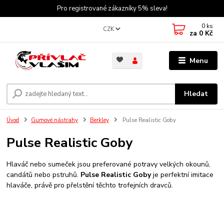
Pro registrované zákazníky 5% sleva!
0
ks
CZK
za
0 Kč
Menu
Hledat
Úvod
Gumové nástrahy
Berkley
Pulse Realistic Goby
Pulse Realistic Goby
Hlaváč nebo sumeček jsou preferované potravy velkých okounů,
candátů nebo pstruhů.
Pulse Realistic Goby
je perfektní imitace
hlaváče, právě pro přelstění těchto trofejních dravců.