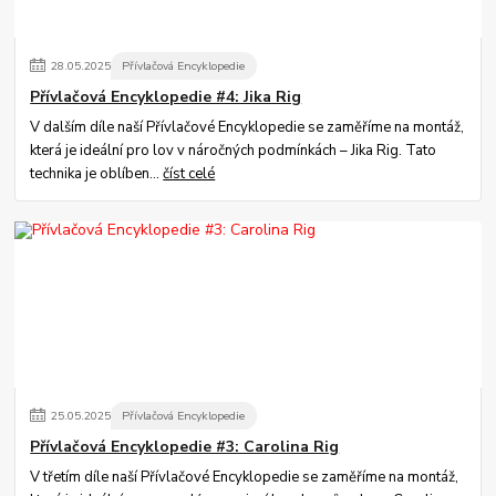
28
.
05
.
2025
Přívlačová Encyklopedie
Přívlačová Encyklopedie #4: Jika Rig
V dalším díle naší Přívlačové Encyklopedie se zaměříme na montáž,
která je ideální pro lov v náročných podmínkách – Jika Rig. Tato
technika je oblíben...
číst celé
25
.
05
.
2025
Přívlačová Encyklopedie
Přívlačová Encyklopedie #3: Carolina Rig
V třetím díle naší Přívlačové Encyklopedie se zaměříme na montáž,