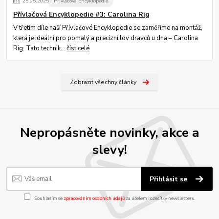
25
.
05
.
2025
Přívlačová Encyklopedie
Přívlačová Encyklopedie #3: Carolina Rig
V třetím díle naší Přívlačové Encyklopedie se zaměříme na montáž,
která je ideální pro pomalý a precizní lov dravců u dna – Carolina
Rig. Tato technik...
číst celé
Zobrazit všechny články
Nepropásněte novinky, akce a
slevy!
Přihlásit se
Souhlasím se
zpracováním osobních údajů
za účelem rozesílky newsletteru.