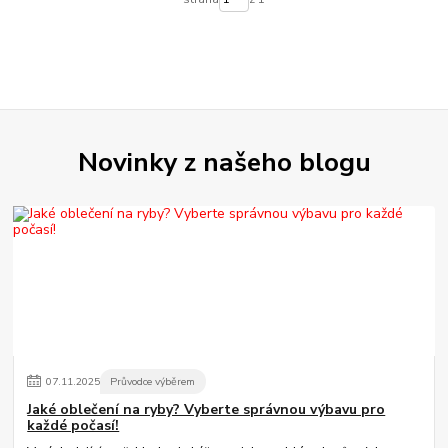
Novinky z našeho blogu
07
.
11
.
2025
Průvodce výběrem
Jaké oblečení na ryby? Vyberte správnou výbavu pro
každé počasí!