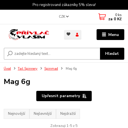
Pro registrované zákazníky 5% sleva!
0
ks
CZK
za
0 Kč
Menu
Hledat
Úvod
Tail Spinnery
Spinmad
Mag 6g
Mag 6g
Upřesnit parametry
Nejnovější
Nejlevnější
Nejdražší
Zobrazuji 1-5 z 5