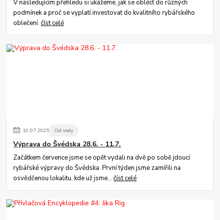
V následujícím přehledu si ukážeme, jak se obléct do různých
podmínek a proč se vyplatí investovat do kvalitního rybářského
oblečení.
číst celé
19
.
07
.
2025
Od vody
Výprava do Švédska 28.6. - 11.7.
Začátkem července jsme se opět vydali na dvě po sobě jdoucí
rybářské výpravy do Švédska. První týden jsme zamířili na
osvědčenou lokalitu, kde už jsme...
číst celé