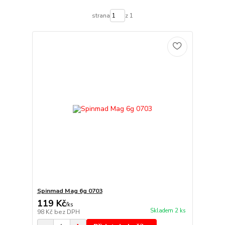
strana
z 1
Spinmad Mag 6g 0703
119 Kč
/
ks
Skladem 2 ks
98 Kč
bez DPH