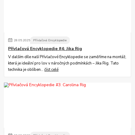
28
.
05
.
2025
Přívlačová Encyklopedie
Přívlačová Encyklopedie #4: Jika Rig
V dalším díle naší Přívlačové Encyklopedie se zaměříme na montáž,
která je ideální pro lov v náročných podmínkách – Jika Rig. Tato
technika je oblíben...
číst celé