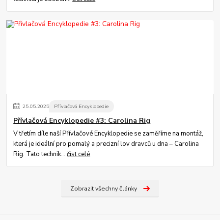
25
.
05
.
2025
Přívlačová Encyklopedie
Přívlačová Encyklopedie #3: Carolina Rig
V třetím díle naší Přívlačové Encyklopedie se zaměříme na montáž,
která je ideální pro pomalý a precizní lov dravců u dna – Carolina
Rig. Tato technik...
číst celé
Zobrazit všechny články