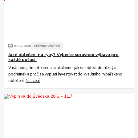
07
.
11
.
2025
Průvodce výběrem
Jaké oblečení na ryby? Vyberte správnou výbavu pro
každé počasí!
V následujícím přehledu si ukážeme, jak se obléct do různých
podmínek a proč se vyplatí investovat do kvalitního rybářského
oblečení.
číst celé