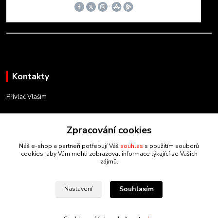
Kontakty
Přívlač Vlašim
Matěj Novák
734 754 584
Zpracování cookies
(Po-Pá, 8-17 hod.)
Náš e-shop a partneři potřebují Váš
souhlas
s použitím souborů
cookies, aby Vám mohli zobrazovat informace týkající se Vašich
info@privlacvlasim.cz
zájmů.
Souhlasím
Nastavení