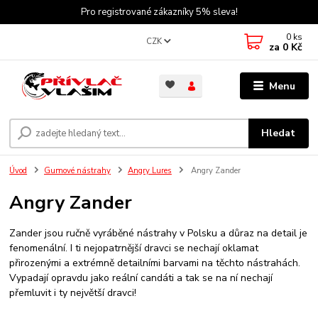
Pro registrované zákazníky 5% sleva!
0
ks
CZK
za
0 Kč
Menu
Hledat
Úvod
Gumové nástrahy
Angry Lures
Angry Zander
Angry Zander
Zander jsou ručně vyráběné nástrahy v Polsku a důraz na detail je
fenomenální. I ti nejopatrnější dravci se nechají oklamat
přirozenými a extrémně detailními barvami na těchto nástrahách.
Vypadají opravdu jako reální candáti a tak se na ní nechají
přemluvit i ty největší dravci!