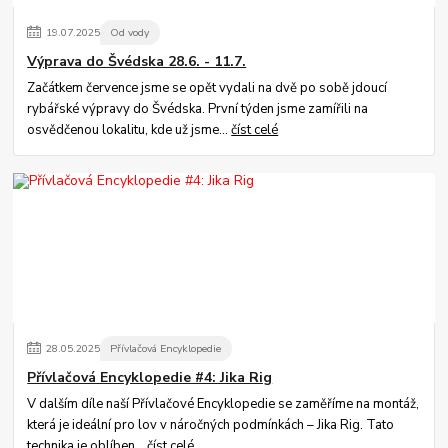
19
.
07
.
2025
Od vody
Výprava do Švédska 28.6. - 11.7.
Začátkem července jsme se opět vydali na dvě po sobě jdoucí
rybářské výpravy do Švédska. První týden jsme zamířili na
osvědčenou lokalitu, kde už jsme...
číst celé
28
.
05
.
2025
Přívlačová Encyklopedie
Přívlačová Encyklopedie #4: Jika Rig
V dalším díle naší Přívlačové Encyklopedie se zaměříme na montáž,
která je ideální pro lov v náročných podmínkách – Jika Rig. Tato
technika je oblíben...
číst celé