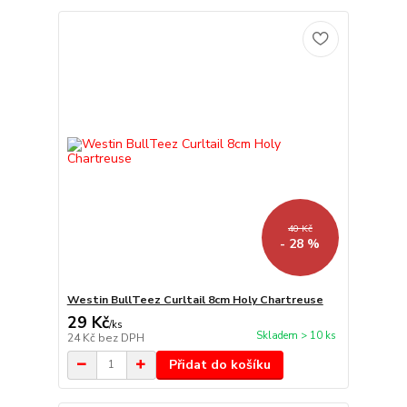
40 Kč
- 28 %
Westin BullTeez Curltail 8cm Holy Chartreuse
29 Kč
/
ks
Skladem > 10 ks
24 Kč
bez DPH
Přidat do košíku