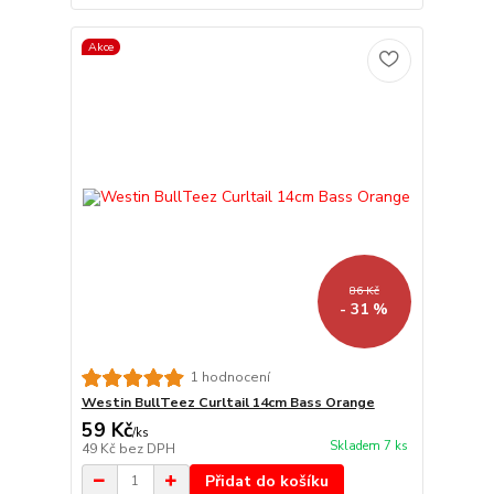
Akce
86 Kč
- 31 %
1 hodnocení
Westin BullTeez Curltail 14cm Bass Orange
59 Kč
/
ks
Skladem 7 ks
49 Kč
bez DPH
Přidat do košíku