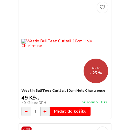
65 Kč
- 25 %
Westin BullTeez Curltail 10cm Holy Chartreuse
49 Kč
/
ks
Skladem > 10 ks
40 Kč
bez DPH
Přidat do košíku
Akce