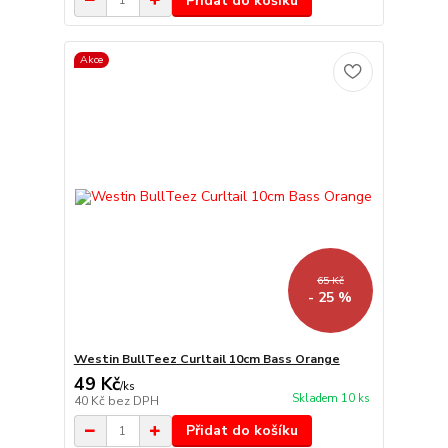
Přidat do košíku
Akce
65 Kč
- 25 %
Westin BullTeez Curltail 10cm Bass Orange
49 Kč
/
ks
Skladem 10 ks
40 Kč
bez DPH
Přidat do košíku