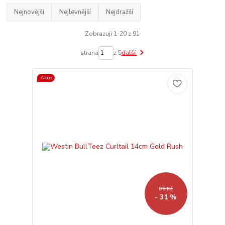
Nejnovější
Nejlevnější
Nejdražší
Zobrazuji 1-20 z 91
strana
z 5
další
Akce
86 Kč
- 31 %