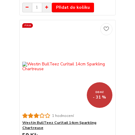
Přidat do košíku
Akce
86 Kč
- 31 %
1 hodnocení
Westin BullTeez Curltail 14cm Sparkling
Chartreuse