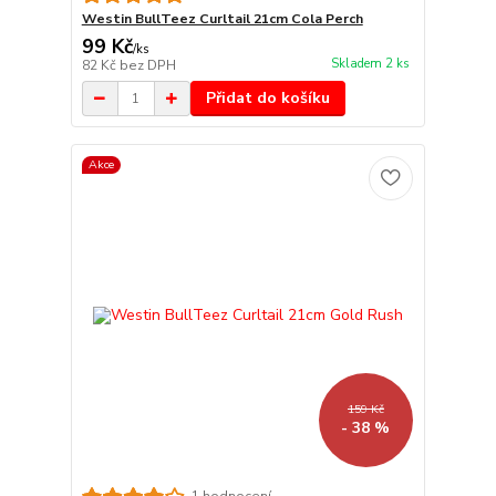
Westin BullTeez Curltail 21cm Cola Perch
99 Kč
/
ks
Skladem 2 ks
82 Kč
bez DPH
Přidat do košíku
Akce
159 Kč
- 38 %