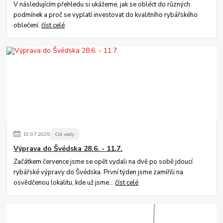
V následujícím přehledu si ukážeme, jak se obléct do různých
podmínek a proč se vyplatí investovat do kvalitního rybářského
oblečení.
číst celé
19
.
07
.
2025
Od vody
Výprava do Švédska 28.6. - 11.7.
Začátkem července jsme se opět vydali na dvě po sobě jdoucí
rybářské výpravy do Švédska. První týden jsme zamířili na
osvědčenou lokalitu, kde už jsme...
číst celé