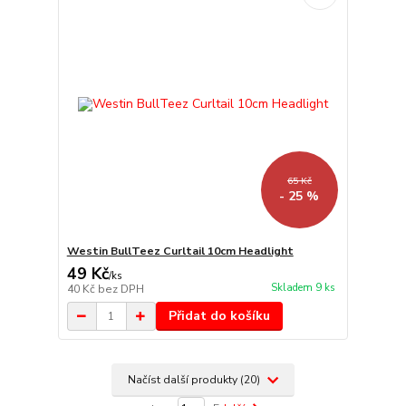
65 Kč
- 25 %
Westin BullTeez Curltail 10cm Headlight
49 Kč
/
ks
Skladem 9 ks
40 Kč
bez DPH
Přidat do košíku
Načíst další produkty (20)