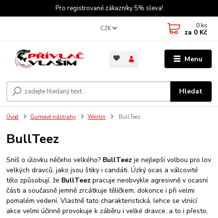
Pro registrované zákazníky 5% sleva!
0
ks
CZK
za
0 Kč
Menu
Hledat
Úvod
Gumové nástrahy
Westin
BullTeez
BullTeez
Sníš o úlovku něčeho velkého?
BullTeez
je nejlepší volbou pro lov
velkých dravců, jako jsou štiky i candáti. Úzký ocas a válcovité
tělo způsobují, že
BullTeez
pracuje neobvykle agresivně v ocasní
části a současně jemně zrcátkuje tělíčkem, dokonce i při velmi
pomalém vedení. Vlastně tato charakteristická, lehce se vlnící
akce velmi účinně provokuje k záběru i velké dravce, a to i přesto,