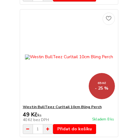
65 Kč
- 25 %
Westin BullTeez Curltail 10cm Bling Perch
49 Kč
/
ks
Skladem 8 ks
40 Kč
bez DPH
Přidat do košíku