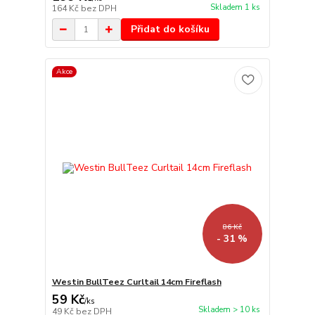
Skladem 1 ks
164 Kč
bez DPH
Přidat do košíku
Akce
86 Kč
- 31 %
Westin BullTeez Curltail 14cm Fireflash
59 Kč
/
ks
Skladem > 10 ks
49 Kč
bez DPH