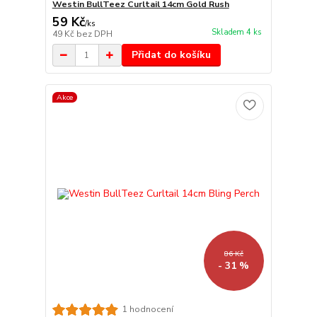
Westin BullTeez Curltail 14cm Gold Rush
59 Kč
/
ks
Skladem 4 ks
49 Kč
bez DPH
Přidat do košíku
Akce
86 Kč
- 31 %
1 hodnocení