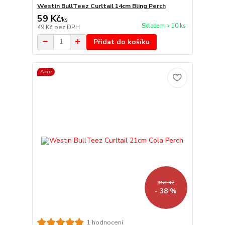
Westin BullTeez Curltail 14cm Bling Perch
59 Kč
/
ks
Skladem > 10 ks
49 Kč
bez DPH
Přidat do košíku
Akce
159 Kč
- 38 %
1 hodnocení