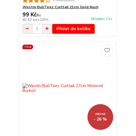
1 hodnocení
Westin BullTeez Curltail 21cm Gold Rush
99 Kč
/
ks
Skladem 3 ks
82 Kč
bez DPH
Přidat do košíku
Akce
269 Kč
- 26 %