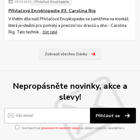
25
.
05
.
2025
Přívlačová Encyklopedie
Přívlačová Encyklopedie #3: Carolina Rig
V třetím díle naší Přívlačové Encyklopedie se zaměříme na montáž,
která je ideální pro pomalý a precizní lov dravců u dna – Carolina
Rig. Tato technik...
číst celé
Zobrazit všechny články
Nepropásněte novinky, akce a
slevy!
Přihlásit se
Souhlasím se
zpracováním osobních údajů
za účelem rozesílky newsletteru.