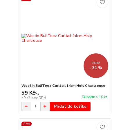
86 Kč
- 31 %
Westin BullTeez Curltail 14cm Holy Chartreuse
59 Kč
/
ks
Skladem > 10 ks
49 Kč
bez DPH
Přidat do košíku
Akce