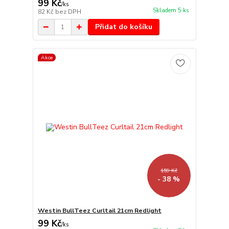
99 Kč
/
ks
Skladem 5 ks
82 Kč
bez DPH
Přidat do košíku
Akce
159 Kč
- 38 %
Westin BullTeez Curltail 21cm Redlight
99 Kč
/
ks