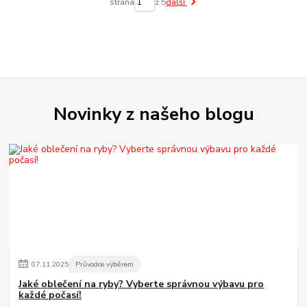
strana
z 5
další
Novinky z našeho blogu
07
.
11
.
2025
Průvodce výběrem
Jaké oblečení na ryby? Vyberte správnou výbavu pro
každé počasí!