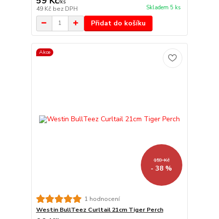
59 Kč
/
ks
Skladem 5 ks
49 Kč
bez DPH
Přidat do košíku
Akce
159 Kč
- 38 %
1 hodnocení
Westin BullTeez Curltail 21cm Tiger Perch