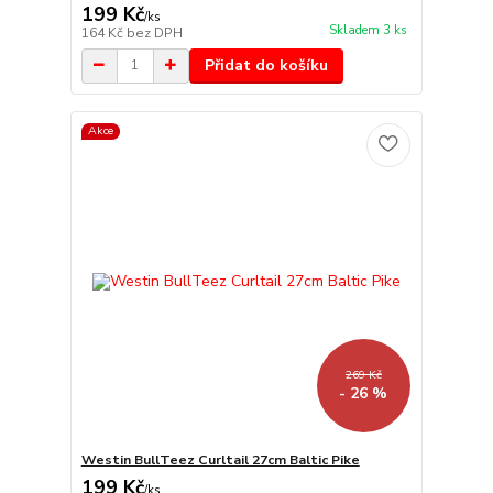
199 Kč
/
ks
Skladem 3 ks
164 Kč
bez DPH
Přidat do košíku
Akce
269 Kč
- 26 %
Westin BullTeez Curltail 27cm Baltic Pike
199 Kč
/
ks