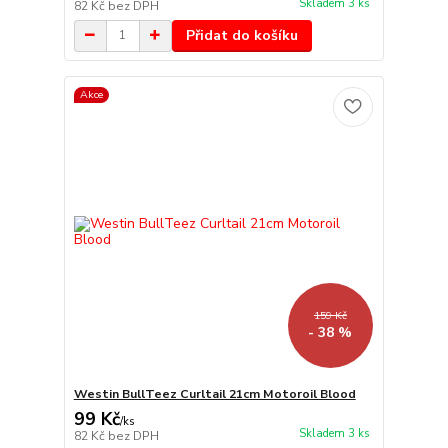
Skladem 3 ks
82 Kč
bez DPH
Přidat do košíku
Akce
159 Kč
- 38 %
Westin BullTeez Curltail 21cm Motoroil Blood
99 Kč
/
ks
Skladem 3 ks
82 Kč
bez DPH