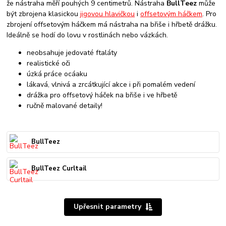
že nástraha měří pouhých 9 centimetrů. Nástraha
BullTeez
může
být zbrojena klasickou
jigovou hlavičkou
i
offsetovým háčkem
. Pro
zbrojení offsetovým háčkem má nástraha na břiše i hřbetě drážku.
Ideálně se hodí do lovu v rostlinách nebo vázkách.
neobsahuje jedovaté ftaláty
realistické oči
úzká práce ocáaku
lákavá, vlnivá a zrcátkující akce i při pomalém vedení
drážka pro offsetový háček na břiše i ve hřbetě
ručně malované detaily!
BullTeez
BullTeez Curltail
Upřesnit parametry