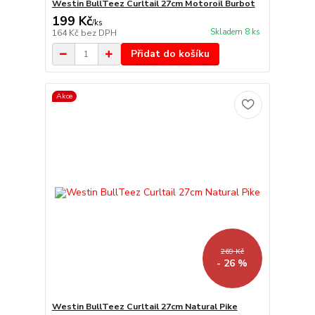
Westin BullTeez Curltail 27cm Motoroil Burbot
199 Kč
/
ks
Skladem 8 ks
164 Kč
bez DPH
Přidat do košíku
Akce
269 Kč
- 26 %
Westin BullTeez Curltail 27cm Natural Pike