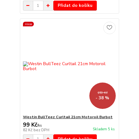
Přidat do košíku
Akce
159 Kč
- 38 %
Westin BullTeez Curltail 21cm Motoroil Burbot
99 Kč
/
ks
Skladem 5 ks
82 Kč
bez DPH