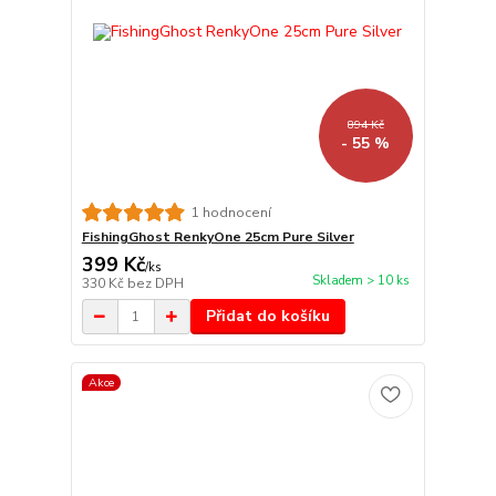
894 Kč
- 55 %
1 hodnocení
FishingGhost RenkyOne 25cm Pure Silver
399 Kč
/
ks
Skladem > 10 ks
330 Kč
bez DPH
Přidat do košíku
Akce