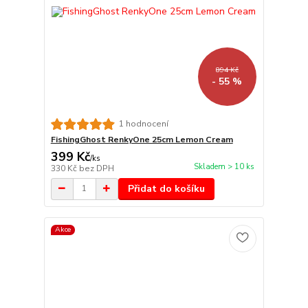
894 Kč
- 55 %
1 hodnocení
FishingGhost RenkyOne 25cm Lemon Cream
399 Kč
/
ks
Skladem > 10 ks
330 Kč
bez DPH
Přidat do košíku
Akce