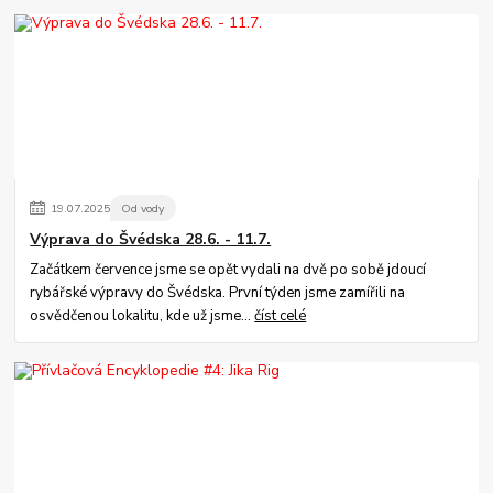
19
.
07
.
2025
Od vody
Výprava do Švédska 28.6. - 11.7.
Začátkem července jsme se opět vydali na dvě po sobě jdoucí
rybářské výpravy do Švédska. První týden jsme zamířili na
osvědčenou lokalitu, kde už jsme...
číst celé