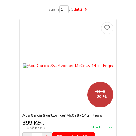
strana
z 3
další
499 Kč
- 20 %
Abu Garcia Svartzonker McCelly 14cm Fegis
399 Kč
/
ks
Skladem 1 ks
330 Kč
bez DPH