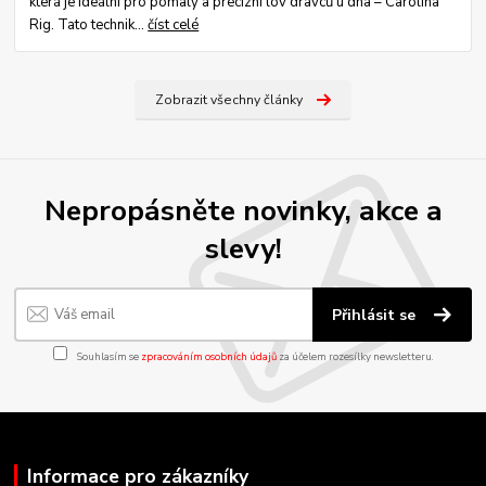
která je ideální pro pomalý a precizní lov dravců u dna – Carolina
Rig. Tato technik...
číst celé
Zobrazit všechny články
Nepropásněte novinky, akce a
slevy!
Přihlásit se
Souhlasím se
zpracováním osobních údajů
za účelem rozesílky newsletteru.
Informace pro zákazníky