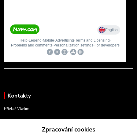
Kontakty
Přívlač Vlašim
Matěj Novák
734 754 584
Zpracování cookies
(Po-Pá, 8-17 hod.)