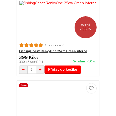
894 Kč
- 55 %
1 hodnocení
FishingGhost RenkyOne 25cm Green Inferno
399 Kč
/
ks
Skladem > 10 ks
330 Kč
bez DPH
Přidat do košíku
Akce