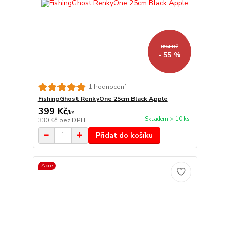
894 Kč
- 55 %
1 hodnocení
FishingGhost RenkyOne 25cm Black Apple
399 Kč
/
ks
Skladem > 10 ks
330 Kč
bez DPH
Přidat do košíku
Akce