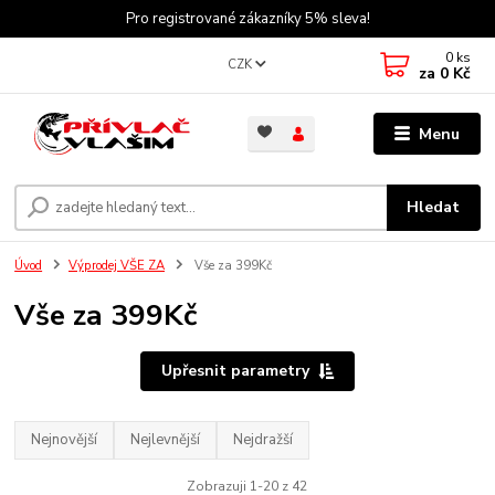
Pro registrované zákazníky 5% sleva!
0
ks
CZK
za
0 Kč
Menu
Hledat
Úvod
Výprodej VŠE ZA
Vše za 399Kč
Vše za 399Kč
Upřesnit parametry
Nejnovější
Nejlevnější
Nejdražší
Zobrazuji 1-20 z 42