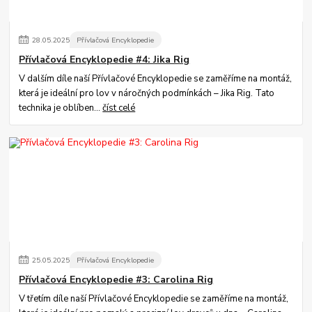
28
.
05
.
2025
Přívlačová Encyklopedie
Přívlačová Encyklopedie #4: Jika Rig
V dalším díle naší Přívlačové Encyklopedie se zaměříme na montáž,
která je ideální pro lov v náročných podmínkách – Jika Rig. Tato
technika je oblíben...
číst celé
25
.
05
.
2025
Přívlačová Encyklopedie
Přívlačová Encyklopedie #3: Carolina Rig
V třetím díle naší Přívlačové Encyklopedie se zaměříme na montáž,