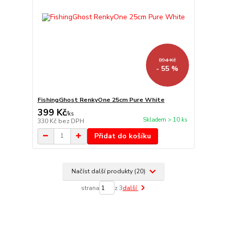
894 Kč
- 55 %
FishingGhost RenkyOne 25cm Pure White
399 Kč
/
ks
Skladem > 10 ks
330 Kč
bez DPH
Přidat do košíku
Načíst další produkty (20)
strana
z 3
další