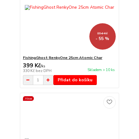
894 Kč
- 55 %
FishingGhost RenkyOne 25cm Atomic Char
399 Kč
/
ks
Skladem > 10 ks
330 Kč
bez DPH
Přidat do košíku
Akce