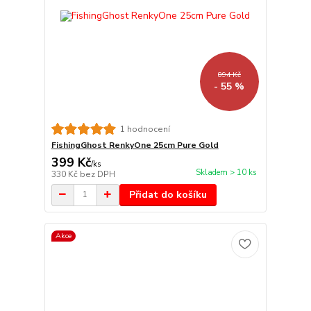
894 Kč
- 55 %
1 hodnocení
FishingGhost RenkyOne 25cm Pure Gold
399 Kč
/
ks
Skladem > 10 ks
330 Kč
bez DPH
Přidat do košíku
Akce