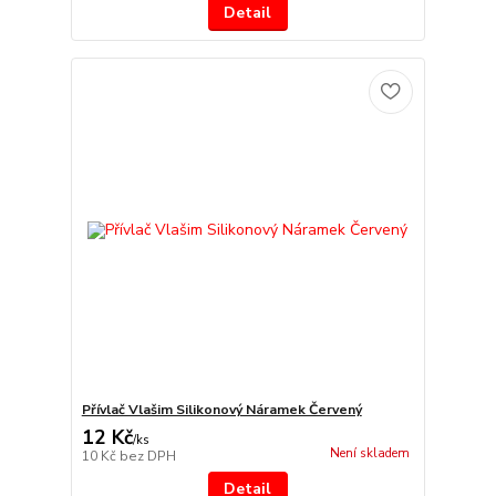
Detail
Přívlač Vlašim Silikonový Náramek Červený
12 Kč
/
ks
Není skladem
10 Kč
bez DPH
Detail