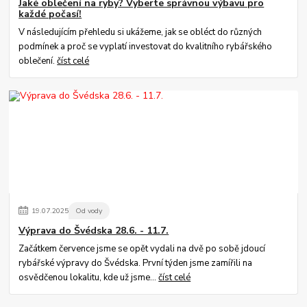
Jaké oblečení na ryby? Vyberte správnou výbavu pro
každé počasí!
V následujícím přehledu si ukážeme, jak se obléct do různých
podmínek a proč se vyplatí investovat do kvalitního rybářského
oblečení.
číst celé
19
.
07
.
2025
Od vody
Výprava do Švédska 28.6. - 11.7.
Začátkem července jsme se opět vydali na dvě po sobě jdoucí
rybářské výpravy do Švédska. První týden jsme zamířili na
osvědčenou lokalitu, kde už jsme...
číst celé