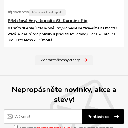
25
.
05
.
2025
Přívlačová Encyklopedie
Přívlačová Encyklopedie #3: Carolina Rig
V třetím díle naší Přívlačové Encyklopedie se zaměříme na montáž,
která je ideální pro pomalý a precizní lov dravců u dna – Carolina
Rig. Tato technik...
číst celé
Zobrazit všechny články
Nepropásněte novinky, akce a
slevy!
Přihlásit se
Souhlasím se
zpracováním osobních údajů
za účelem rozesílky newsletteru.