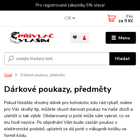
Pro registrované zákazníky 5% sleva!
0
ks
CZK
za
0 Kč
Menu
Hledat
Úvod
Dárkové poukazy, předměty
Dárkové poukazy, předměty
Pokud hledáte vhodný dárek pro kohokoliv, kdo rád rybaří, máme
pro Vás skvělý tip, můžete zkusit darovat poukaz na naše zboží a
ulehčit si tak výběr. Obdarovaný si poté může sám vybrat, co se
mu hodí nejvíce. Po objednání Vám bude zaslán poukaz v
elektronické podobě, uplatnit se dá poté v nákupník košíku ve
formě kódu.