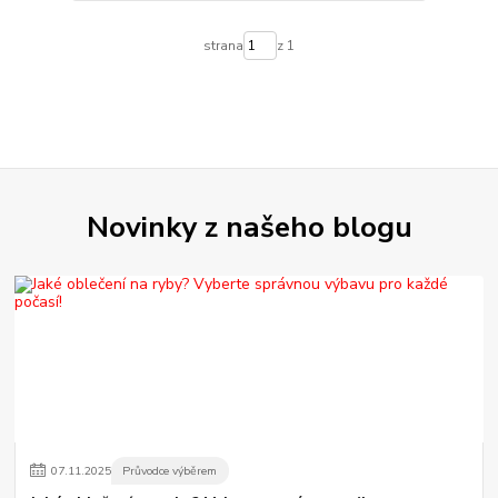
strana
z 1
Novinky z našeho blogu
07
.
11
.
2025
Průvodce výběrem