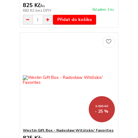
825 Kč
/
ks
Skladem 3 ks
682 Kč
bez DPH
Přidat do košíku
1 100 Kč
- 25 %
Westin Gift Box - Radosław Witólskis' Favorites
825 Kč