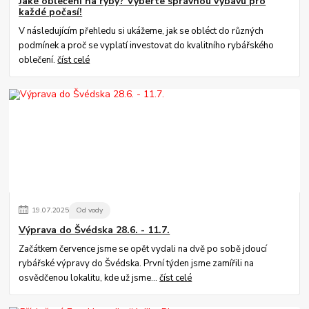
Jaké oblečení na ryby? Vyberte správnou výbavu pro
každé počasí!
V následujícím přehledu si ukážeme, jak se obléct do různých
podmínek a proč se vyplatí investovat do kvalitního rybářského
oblečení.
číst celé
19
.
07
.
2025
Od vody
Výprava do Švédska 28.6. - 11.7.
Začátkem července jsme se opět vydali na dvě po sobě jdoucí
rybářské výpravy do Švédska. První týden jsme zamířili na
osvědčenou lokalitu, kde už jsme...
číst celé