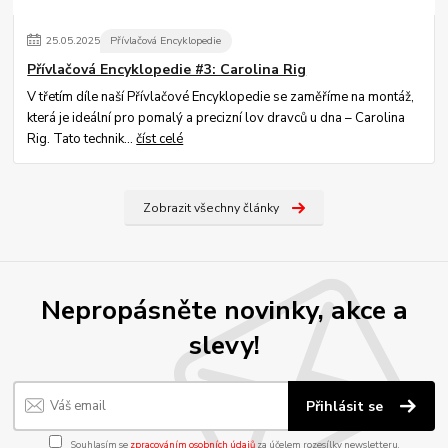
25
.
05
.
2025
Přívlačová Encyklopedie
Přívlačová Encyklopedie #3: Carolina Rig
V třetím díle naší Přívlačové Encyklopedie se zaměříme na montáž,
která je ideální pro pomalý a precizní lov dravců u dna – Carolina
Rig. Tato technik...
číst celé
Zobrazit všechny články
Nepropásněte novinky, akce a
slevy!
Přihlásit se
Souhlasím se
zpracováním osobních údajů
za účelem rozesílky newsletteru.