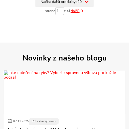
Načíst další produkty (20)
strana
z 41
další
Novinky z našeho blogu
07
.
11
.
2025
Průvodce výběrem