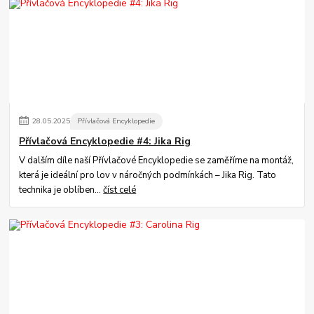
28
.
05
.
2025
Přívlačová Encyklopedie
Přívlačová Encyklopedie #4: Jika Rig
V dalším díle naší Přívlačové Encyklopedie se zaměříme na montáž,
která je ideální pro lov v náročných podmínkách – Jika Rig. Tato
technika je oblíben...
číst celé