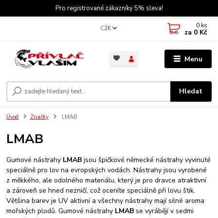
Pro registrované zákazníky 5% sleva!
0
ks
CZK
za
0 Kč
Menu
Hledat
Úvod
Značky
LMAB
LMAB
Gumové nástrahy
LMAB
jsou špičkové německé nástrahy vyvinuté
speciálně pro lov na evropských vodách. Nástrahy jsou vyrobené
z měkkého, ale odolného materiálu, který je pro dravce atraktivní
a zároveň se hned nezničí, což oceníte speciálně při lovu štik.
Většina barev je UV aktivní a všechny nástrahy mají silné aroma
mořských plodů. Gumové nástrahy
LMAB
se vyrábějí v sedmi