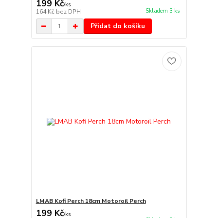
199 Kč
/
ks
Skladem 3 ks
164 Kč
bez DPH
Přidat do košíku
LMAB Kofi Perch 18cm Motoroil Perch
199 Kč
/
ks