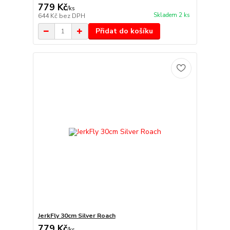
779 Kč
/
ks
Skladem 2 ks
644 Kč
bez DPH
Přidat do košíku
JerkFly 30cm Silver Roach
779 Kč
/
ks