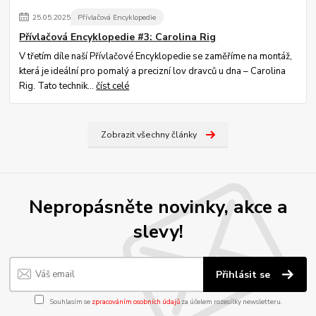
25
.
05
.
2025
Přívlačová Encyklopedie
Přívlačová Encyklopedie #3: Carolina Rig
V třetím díle naší Přívlačové Encyklopedie se zaměříme na montáž,
která je ideální pro pomalý a precizní lov dravců u dna – Carolina
Rig. Tato technik...
číst celé
Zobrazit všechny články
Nepropásněte novinky, akce a
slevy!
Přihlásit se
Souhlasím se
zpracováním osobních údajů
za účelem rozesílky newsletteru.