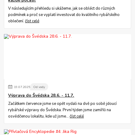
každé počasí!
V následujícím přehledu si ukážeme, jak se obléct do různých
podmínek a proč se vyplatí investovat do kvalitního rybářského
oblečení.
číst celé
19
.
07
.
2025
Od vody
Výprava do Švédska 28.6. - 11.7.
Začátkem července jsme se opět vydali na dvě po sobě jdoucí
rybářské výpravy do Švédska. První týden jsme zamířili na
osvědčenou lokalitu, kde už jsme...
číst celé