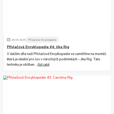
28
.
05
.
2025
Přívlačová Encyklopedie
Přívlačová Encyklopedie #4: Jika Rig
V dalším díle naší Přívlačové Encyklopedie se zaměříme na montáž,
která je ideální pro lov v náročných podmínkách – Jika Rig. Tato
technika je oblíben...
číst celé