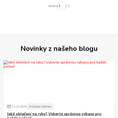
strana
z 1
Novinky z našeho blogu
07
.
11
.
2025
Průvodce výběrem
Jaké oblečení na ryby? Vyberte správnou výbavu pro