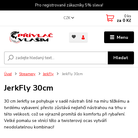
Pro registrované zákazníky 5% sleva!
0
ks
CZK
za
0 Kč
Menu
Hledat
Úvod
Streamery
JerkFly
JerkFly 30cm
JerkFly 30cm
30 cm Jerkfly se pohybuje v sadě nástrah šité na míru těžkému a
tvrdému vybavení, přesto zůstává nejlehčí nástrahou na trhu v
této velikosti, což se výrazně promítá do komfortu při rybaření.
Velké pomalu se vlnící tělo a twisterový ocas vytváří
neodolatelnou kombinaci!