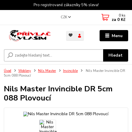
Pro registrované zákazníky 5% sleva!
0
ks
CZK
za
0 Kč
Menu
Hledat
Úvod
Woblery
Nils Master
Invincible
Nils Master Invincible DR
5cm 088 Plovoucí
Nils Master Invincible DR 5cm
088 Plovoucí