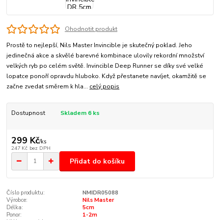
Ohodnotit produkt
Prostě to nejlepší, Nils Master Invincible je skutečný poklad. Jeho
jedinečná akce a skvělé barevné kombinace ulovily rekordní množství
velkých ryb po celém světě. Invincible Deep Runner se díky své velké
lopatce ponoří opravdu hluboko. Když přestanete navíjet, okamžitě se
začne zvedat směrem k hla...
celý popis
Dostupnost
Skladem 6 ks
299 Kč
/
ks
247 Kč
bez DPH
Přidat do košíku
Číslo produktu:
NMIDR05088
Výrobce:
Nils Master
Délka:
5cm
Ponor:
1-2m