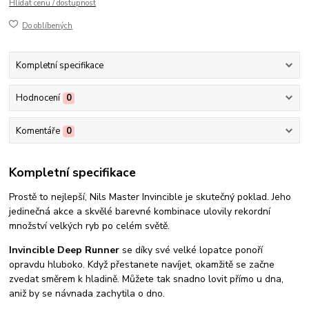
Hlídat cenu / dostupnost
Do oblíbených
Kompletní specifikace
Hodnocení
0
Komentáře
0
Kompletní specifikace
Prostě to nejlepší, Nils Master Invincible je skutečný poklad. Jeho
jedinečná akce a skvělé barevné kombinace ulovily rekordní
množství velkých ryb po celém světě.
Invincible Deep Runner
se díky své velké lopatce ponoří
opravdu hluboko. Když přestanete navíjet, okamžitě se začne
zvedat směrem k hladině. Můžete tak snadno lovit přímo u dna,
aniž by se návnada zachytila ​​o dno.