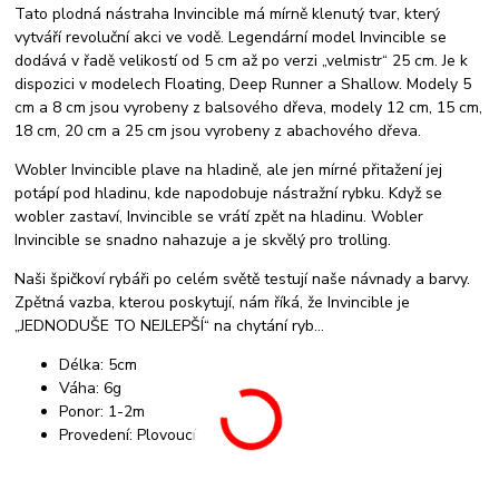
Tato plodná nástraha Invincible má mírně klenutý tvar, který
vytváří revoluční akci ve vodě. Legendární model Invincible se
dodává v řadě velikostí od 5 cm až po verzi „velmistr“ 25 cm. Je k
dispozici v modelech Floating, Deep Runner a Shallow. Modely 5
cm a 8 cm jsou vyrobeny z balsového dřeva, modely 12 cm, 15 cm,
18 cm, 20 cm a 25 cm jsou vyrobeny z abachového dřeva.
Wobler Invincible plave na hladině, ale jen mírné přitažení jej
potápí pod hladinu, kde napodobuje nástražní rybku. Když se
wobler zastaví, Invincible se vrátí zpět na hladinu. Wobler
Invincible se snadno nahazuje a je skvělý pro trolling.
Naši špičkoví rybáři po celém světě testují naše návnady a barvy.
Zpětná vazba, kterou poskytují, nám říká, že Invincible je
„JEDNODUŠE TO NEJLEPŠÍ“ na chytání ryb…
Délka: 5cm
Váha: 6g
Ponor: 1-2m
Provedení: Plovoucí