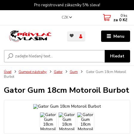
Pro registrované zákazníky 5% sleva!
0
ks
CZK
za
0 Kč
Menu
Hledat
Úvod
Gumové nástrahy
Gator
Gum
Gator Gum 18cm Motoroil
Burbot
Gator Gum 18cm Motoroil Burbot