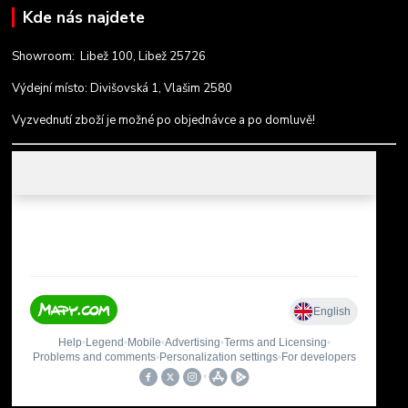
Kde nás najdete
Showroom: Libež 100, Libež 25726
Výdejní místo: Divišovská 1, Vlašim 2580
Vyzvednutí zboží je možné po objednávce a po domluvě!