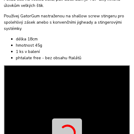
úlovkům velkých štik.
Používej GatorGum nastraženou na shallow screw stingeru pro
spolehlivý zásek anebo s konvenčními jigheady a stingerovými
systémky.
délka 18cm
hmotnost 45g
1 ks v balení
phtalate free - bez obsahu ftalátů