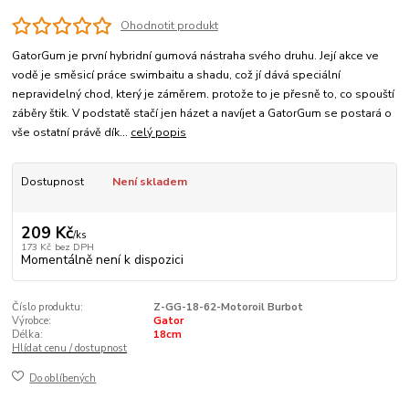
Ohodnotit produkt
GatorGum je první hybridní gumová nástraha svého druhu. Její akce ve
vodě je směsicí práce swimbaitu a shadu, což jí dává speciální
nepravidelný chod, který je záměrem. protože to je přesně to, co spouští
záběry štik. V podstatě stačí jen házet a navíjet a GatorGum se postará o
vše ostatní právě dík...
celý popis
Dostupnost
Není skladem
209 Kč
/
ks
173 Kč
bez DPH
Momentálně není k dispozici
Číslo produktu:
Z-GG-18-62-Motoroil Burbot
Výrobce:
Gator
Délka:
18cm
Hlídat cenu / dostupnost
Do oblíbených