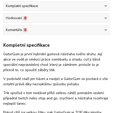
Kompletní specifikace
Hodnocení
0
Komentáře
0
Kompletní specifikace
GatorGum je první hybridní gumová nástraha svého druhu. Její
akce ve vodě je směsicí práce swimbaitu a shadu, což jí dává
speciální nepravidelný chod, který je záměrem. protože to je
přesně to, co spouští záběry štik.
V podstatě stačí jen házet a navíjet a GatorGum se postará o vše
ostatní právě díky nezvyklému způsobu pohybu.
Trik spočívá v tom nedávat příliš velkou zátěž, pomalém vedení,
případně twitch nebo stop and go, zrychlení a nástraha rozehraje
nejlepší tanec.
Pokud cílíš na velkou štiku, pak GatorGum je TOP díky mnoha