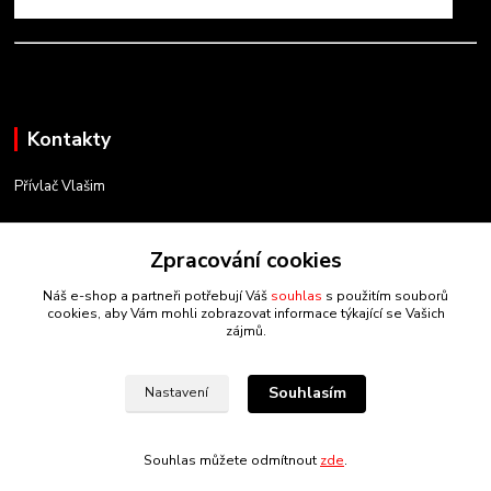
Kontakty
Přívlač Vlašim
Matěj Novák
Zpracování cookies
734 754 584
(Po-Pá, 8-17 hod.)
Náš e-shop a partneři potřebují Váš
souhlas
s použitím souborů
cookies, aby Vám mohli zobrazovat informace týkající se Vašich
info@privlacvlasim.cz
zájmů.
Souhlasím
Nastavení
Souhlas můžete odmítnout
zde
.
Vytvořeno na
Eshop-rychle.cz