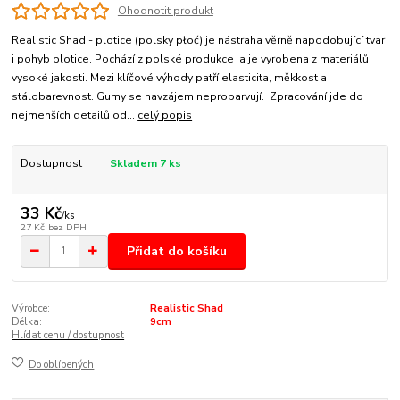
Ohodnotit produkt
Realistic Shad - plotice (polsky płoć) je nástraha věrně napodobující tvar
i pohyb plotice. Pochází z polské produkce a je vyrobena z materiálů
vysoké jakosti. Mezi klíčové výhody patří elasticita, měkkost a
stálobarevnost. Gumy se navzájem neprobarvují. Zpracování jde do
nejmenších detailů od...
celý popis
Dostupnost
Skladem 7 ks
33 Kč
/
ks
27 Kč
bez DPH
Přidat do košíku
Výrobce:
Realistic Shad
Délka:
9cm
Hlídat cenu / dostupnost
Do oblíbených