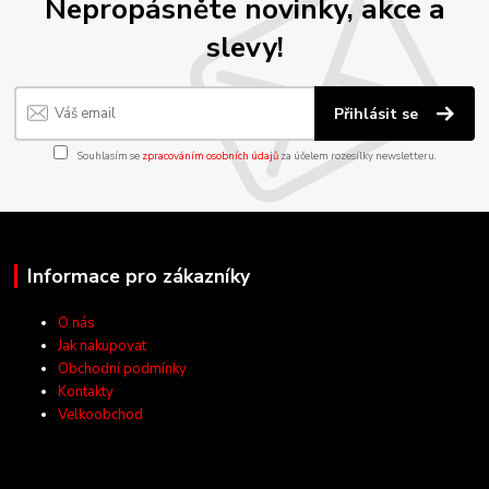
Nepropásněte novinky, akce a
slevy!
Přihlásit se
Souhlasím se
zpracováním osobních údajů
za účelem rozesílky newsletteru.
Informace pro zákazníky
O nás
Jak nakupovat
Obchodní podmínky
Kontakty
Velkoobchod