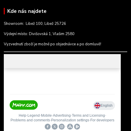
Kde nás najdete
Showroom: Libež 100, Libež 25726
Výdejní místo: Divišovská 1, Vlašim 2580
Vyzvednutí zboží je možné po objednávce a po domluvě!