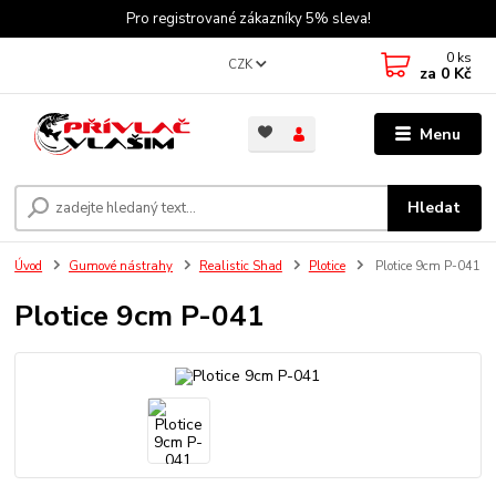
Pro registrované zákazníky 5% sleva!
0
ks
CZK
za
0 Kč
Menu
Hledat
Úvod
Gumové nástrahy
Realistic Shad
Plotice
Plotice 9cm P-041
Plotice 9cm P-041