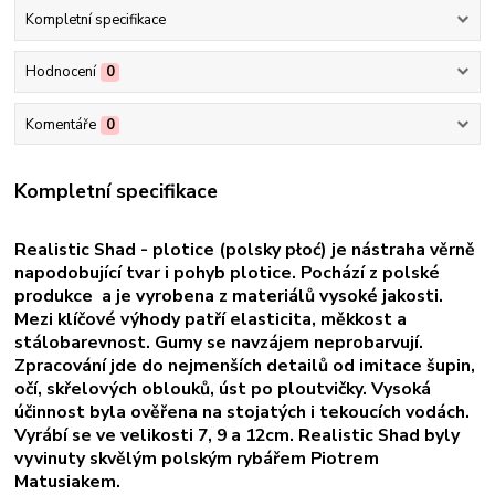
Kompletní specifikace
Hodnocení
0
Komentáře
0
Kompletní specifikace
Realistic Shad - plotice (polsky płoć) je nástraha věrně
napodobující tvar i pohyb plotice. Pochází z polské
produkce a je vyrobena z materiálů vysoké jakosti.
Mezi klíčové výhody patří elasticita, měkkost a
stálobarevnost. Gumy se navzájem neprobarvují.
Zpracování jde do nejmenších detailů od imitace šupin,
očí, skřelových oblouků, úst po ploutvičky. Vysoká
účinnost byla ověřena na stojatých i tekoucích vodách.
Vyrábí se ve velikosti 7, 9 a 12cm. Realistic Shad byly
vyvinuty skvělým polským rybářem Piotrem
Matusiakem.