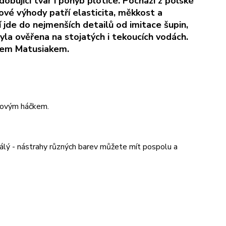
dobující tvar i pohyb plotice. Pochází z polské
ové výhody patří elasticita, měkkost a
jde do nejmenších detailů od imitace šupin,
byla ověřena na stojatých i tekoucích vodách.
trem Matusiakem.
etovým háčkem.
 stálý - nástrahy různých barev můžete mít pospolu a