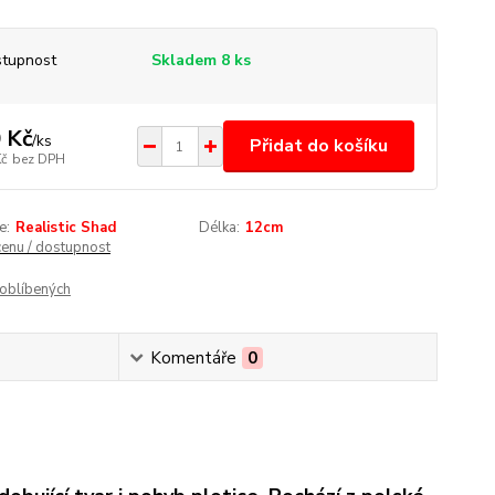
tupnost
Skladem 8 ks
 Kč
/
ks
Přidat do košíku
Kč
bez DPH
e:
Realistic Shad
Délka:
12cm
cenu / dostupnost
oblíbených
Komentáře
0