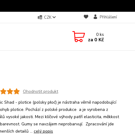
Přihlášení
CZK
0
ks
za
0 Kč
Ohodnotit produkt
ic Shad - plotice (polsky płoć) je nástraha věrně napodobující
 pohyb plotice. Pochází z polské produkce a je vyrobena z
lů vysoké jakosti. Mezi klíčové výhody patří elasticita, měkkost
obarevnost. Gumy se navzájem neprobarvují. Zpracování jde
enších detailů ...
celý popis