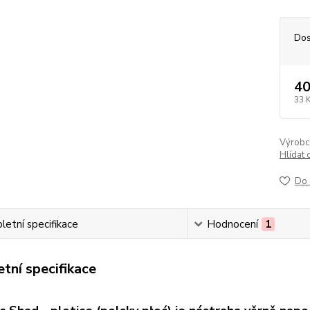
Dos
40
33 
Výrobc
Hlídat 
Do 
etní specifikace
Hodnocení
1
tní specifikace