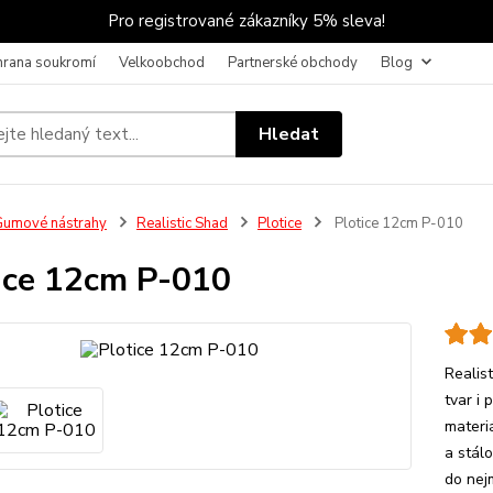
Pro registrované zákazníky 5% sleva!
hrana soukromí
Velkoobchod
Partnerské obchody
Blog
Hledat
umové nástrahy
Realistic Shad
Plotice
Plotice 12cm P-010
ice 12cm P-010
Realist
tvar i
materiá
a stál
do nejm