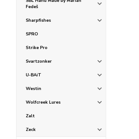
SBL Hand Made by Marián
Fedeš
Sharpfishes
SPRO
Strike Pro
Svartzonker
U-BAiT
Westin
Wolfcreek Lures
Zalt
Zeck