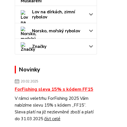
Lov na dírkách, zimní
rybolov
Norsko, mořský rybolov
Značky
Novinky
20.02.2025
ForFishing sleva 15% s kódem FF15
V rámci veletrhu ForFishing 2025 Vám
nabízíme slevu 15% s kódem „FF15”.
Sleva platí na již nezlevněné zboží a platí
do 31.03.2025
číst celé