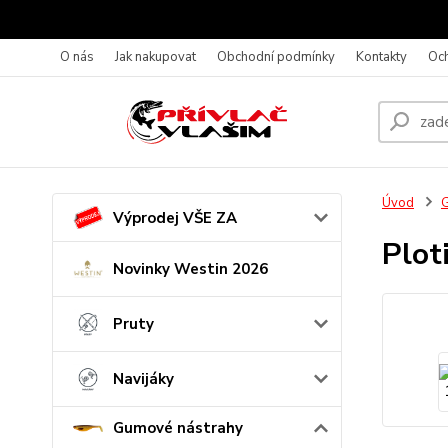
O nás
Jak nakupovat
Obchodní podmínky
Kontakty
Oc
Úvod
G
Výprodej VŠE ZA
Plot
Novinky Westin 2026
Pruty
Navijáky
Gumové nástrahy