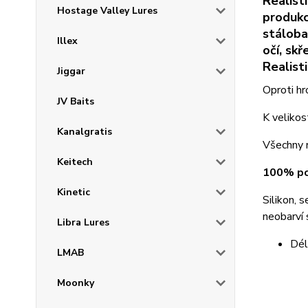
Realist
Hostage Valley Lures
produkc
stáloba
Illex
očí, sk
Realist
Jiggar
Oproti hr
JV Baits
K veliko
Kanalgratis
Všechny n
Keitech
100% po
Kinetic
Silikon, 
neobarví 
Libra Lures
Dél
LMAB
Moonky