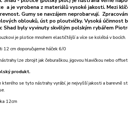
ic Shad - plotice (polsky płoć) je nástraha věrně napo
e a je vyrobena z materiálů vysoké jakosti. Mezi klíč
revnost. Gumy se navzájem neprobarvují. Zpracování 
řelových oblouků, úst po ploutvičky. Vysoká účinnost 
ic Shad byly vyvinuty skvělým polským rybářem Pio
ouzkovi je plotice mnohem elastičtější a více se kolébá v bocích.
sti 12 cm doporučujeme háček 6/0
ástrahy lze zbrojit jak čeburaškou, jigovou hlavičkou nebo offs
lský produkt.
se kterého se tyto nástrahy vyrábí, je nejvyšší jakosti a barevně
se.
ka 12cm