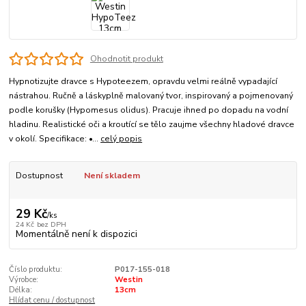
Ohodnotit produkt
Hypnotizujte dravce s Hypoteezem, opravdu velmi reálně vypadající
nástrahou. Ručně a láskyplně malovaný tvor, inspirovaný a pojmenovaný
podle korušky (Hypomesus olidus). Pracuje ihned po dopadu na vodní
hladinu. Realistické oči a kroutící se tělo zaujme všechny hladové dravce
v okolí. Specifikace: •...
celý popis
Dostupnost
Není skladem
29 Kč
/
ks
24 Kč
bez DPH
Momentálně není k dispozici
Číslo produktu:
P017-155-018
Výrobce:
Westin
Délka:
13cm
Hlídat cenu / dostupnost