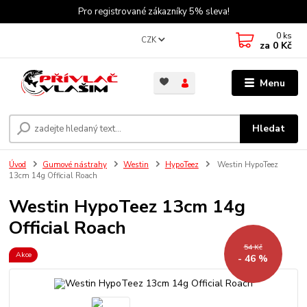
Pro registrované zákazníky 5% sleva!
0
ks
CZK
za
0 Kč
Menu
Hledat
Úvod
Gumové nástrahy
Westin
HypoTeez
Westin HypoTeez
13cm 14g Official Roach
Westin HypoTeez 13cm 14g
Official Roach
54 Kč
Akce
- 46 %