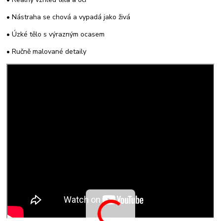
• Nástraha se chová a vypadá jako živá
• Úzké tělo s výrazným ocasem
• Ručně malované detaily