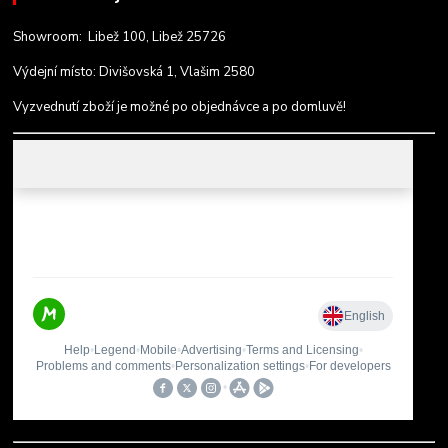
Showroom: Libež 100, Libež 25726
Výdejní místo: Divišovská 1, Vlašim 2580
Vyzvednutí zboží je možné po objednávce a po domluvě!