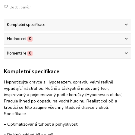
Do oblíbených
Kompletní specifikace
Hodnocení
0
Komentáře
0
Kompletní specifikace
Hypnotizujte dravce s Hypoteezem, opravdu velmi reálně
vypadající nástrahou. Ručně a láskyplně malovaný tvor,
inspirovaný a pojmenovaný podle korušky (Hypomesus olidus).
Pracuje ihned po dopadu na vodní hladinu. Realistické oči a
kroutící se tělo zaujme všechny hladové dravce v okolí.
Specifikace:
• Optimalizovaná tuhost a pohyblivost
• Reálný vzhled těla a očí