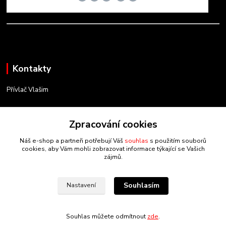
Kontakty
Přívlač Vlašim
Matěj Novák
734 754 584
Zpracování cookies
(Po-Pá, 8-17 hod.)
Náš e-shop a partneři potřebují Váš
souhlas
s použitím souborů
cookies, aby Vám mohli zobrazovat informace týkající se Vašich
info@privlacvlasim.cz
zájmů.
Souhlasím
Nastavení
Souhlas můžete odmítnout
zde
.
Vytvořeno na
Eshop-rychle.cz