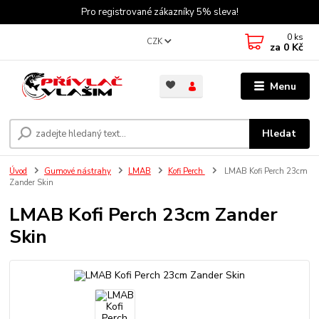
Pro registrované zákazníky 5% sleva!
0
ks
CZK
za
0 Kč
Menu
Hledat
Úvod
Gumové nástrahy
LMAB
Kofi Perch
LMAB Kofi Perch 23cm
Zander Skin
LMAB Kofi Perch 23cm Zander
Skin