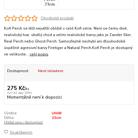
Ohodnotit produkt
Kofi Perch se těší největší oblibě z celé Kofi série. Není se čemu divit,
realistický tvar, skvělý chod a velmi realistické barvy jako je Zander Skin,
Real Perch nebo Ghost Perch. Samozřejmě nechybí ani dlouhodobě
úspěšné agresivní barvy Firetiger a Natural Perch,Kofi Perch je dostupný
ve velikoste...
celý popis
Dostupnost
Není skladem
275 Kč
/
ks
227 Kč
bez DPH
Momentálně není k dispozici
Výrobce:
LMAB
Délka:
23cm
Hlídat cenu / dostupnost
Do oblíbených