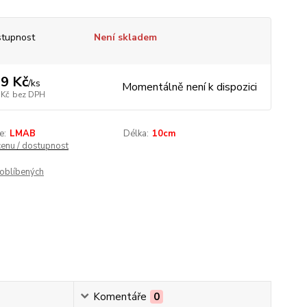
tupnost
Není skladem
9 Kč
/
ks
Momentálně není k dispozici
 Kč
bez DPH
e:
LMAB
Délka:
10cm
cenu / dostupnost
oblíbených
Komentáře
0