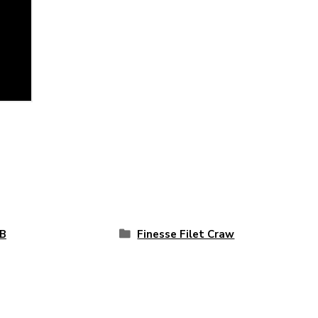
B
Finesse Filet Craw