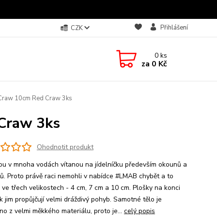
Přihlášení
CZK
0
ks
za
0 Kč
 Craw 10cm Red Craw 3ks
Craw 3ks
Ohodnotit produkt
sou v mnoha vodách vítanou na jídelníčku především okounů a
ů. Proto právě raci nemohli v nabídce #LMAB chybět a to
 ve třech velikostech - 4 cm, 7 cm a 10 cm. Plošky na konci
k jim propůjčují velmi dráždivý pohyb. Samotné tělo je
no z velmi měkkého materiálu, proto je...
celý popis