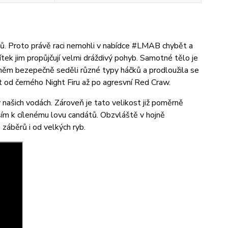
tů. Proto právě raci nemohli v nabídce #LMAB chybět a
tek jim propůjčují velmi dráždivý pohyb. Samotné tělo je
 něm bezepečně seděli různé typy háčků a prodloužila se
t od černého Night Firu až po agresvní Red Craw.
 v našich vodách. Zároveň je tato velikost již poměrně
ším k cílenému lovu candátů. Obzvláště v hojně
záběrů i od velkých ryb.