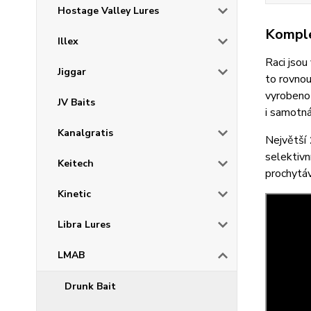
Hostage Valley Lures
Komple
Illex
Raci jsou
Jiggar
to rovnou
vyrobeno 
JV Baits
i samotná
Kanalgratis
Největší
selektivn
Keitech
prochytáv
Kinetic
Libra Lures
LMAB
Drunk Bait