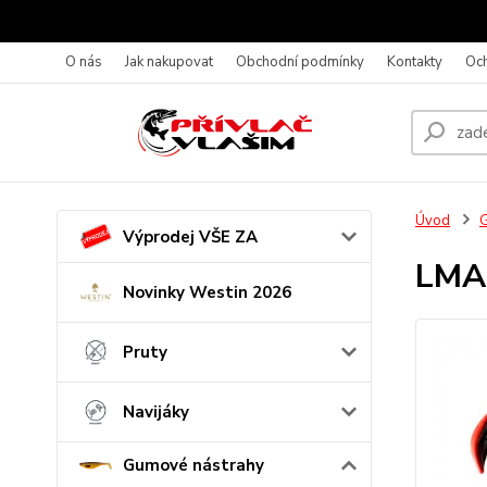
O nás
Jak nakupovat
Obchodní podmínky
Kontakty
Oc
Úvod
G
Výprodej VŠE ZA
LMAB
Novinky Westin 2026
Pruty
Navijáky
Gumové nástrahy