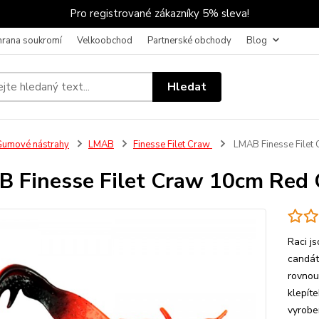
Pro registrované zákazníky 5% sleva!
hrana soukromí
Velkoobchod
Partnerské obchody
Blog
Hledat
umové nástrahy
LMAB
Finesse Filet Craw
LMAB Finesse Filet
 Finesse Filet Craw 10cm Red 
Raci j
candát
rovnou
klepíte
vyrobe