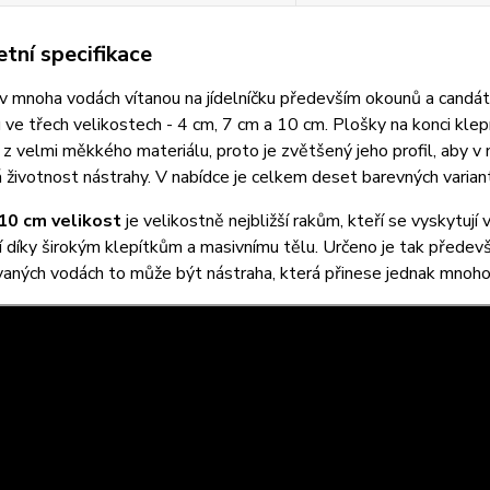
tní specifikace
 v mnoha vodách vítanou na jídelníčku především okounů a candá
 ve třech velikostech - 4 cm, 7 cm a 10 cm. Plošky na konci klepí
z velmi měkkého materiálu, proto je zvětšený jeho profil, aby v
 životnost nástrahy. V nabídce je celkem deset barevných varian
10 cm velikost
je velikostně nejbližší rakům, kteří se vyskytují
í díky širokým klepítkům a masivnímu tělu. Určeno je tak předev
aných vodách to může být nástraha, která přinese jednak mnoho 