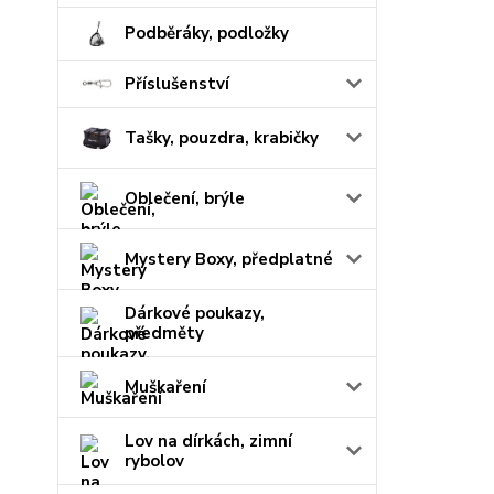
Podběráky, podložky
Příslušenství
Tašky, pouzdra, krabičky
Oblečení, brýle
Mystery Boxy, předplatné
Dárkové poukazy,
předměty
Muškaření
Lov na dírkách, zimní
rybolov