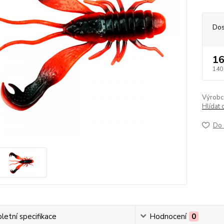
Dos
16
140
Výrobc
Hlídat 
Do 
etní specifikace
Hodnocení
0