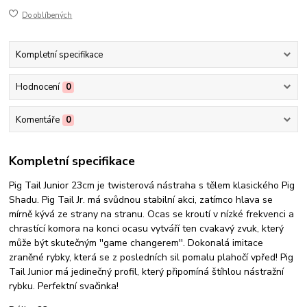
Do oblíbených
Kompletní specifikace
Hodnocení
0
Komentáře
0
Kompletní specifikace
Pig Tail Junior 23cm je twisterová nástraha s tělem klasického Pig
Shadu. Pig Tail Jr. má svůdnou stabilní akci, zatímco hlava se
mírně kývá ze strany na stranu. Ocas se kroutí v nízké frekvenci a
chrastící komora na konci ocasu vytváří ten cvakavý zvuk, který
může být skutečným ''game changerem''. Dokonalá imitace
zraněné rybky, která se z posledních sil pomalu plahočí vpřed! Pig
Tail Junior má jedinečný profil, který připomíná štíhlou nástražní
rybku. Perfektní svačinka!