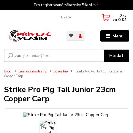
Pro registrované zákazníky 5% sleva!
0
ks
CZK
za
0 Kč
Menu
Hledat
Úvod
Gumové nástrahy
Strike Pro
Strike Pro Pig Tail Junior 23cm
Copper Carp
Strike Pro Pig Tail Junior 23cm
Copper Carp