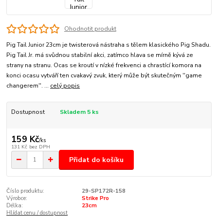
Ohodnotit produkt
Pig Tail Junior 23cm je twisterová nástraha s tělem klasického Pig Shadu.
Pig Tail Jr. má svůdnou stabilní akci, zatímco hlava se mírně kývá ze
strany na stranu. Ocas se kroutí v nízké frekvenci a chrastící komora na
konci ocasu vytváří ten cvakavý zvuk, který může být skutečným ''game
changerem''. ...
celý popis
Dostupnost
Skladem 5 ks
159 Kč
/
ks
131 Kč
bez DPH
Přidat do košíku
Číslo produktu:
29-SP172R-158
Výrobce:
Strike Pro
Délka:
23cm
Hlídat cenu / dostupnost