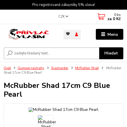
Pro registrované zákazníky 5% sleva!
0
ks
CZK
za
0 Kč
Menu
Hledat
Úvod
Gumové nástrahy
Svartzonker
McRubber Shad
McRubber
Shad 17cm C9 Blue Pearl
McRubber Shad 17cm C9 Blue
Pearl