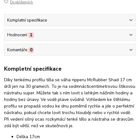
Do oblíbených
Kompletní specifikace
Hodnocení
1
Komentáře
0
Kompletní specifikace
Díky tenkému profilu těla se váha ripperu McRubber Shad 17 cm
drží jen na 30 gramech. To je na sedmnácticentimetrovou štikovou
nástrahu super. Můžete tak s ním lovit s lehkým náčiním hodiny a
hodiny bez únavy. Ve vodě plave svůdně. Vzhledem ke štíhlému
profilu se propadá vodou ke dnu poměrně rychle a jde o perfektní
nástrahu, pokud chcete lovit trochu hlouběji nebo v rychlé vodě.
Při vedení silný ocas rozkymácí tenké tělo a nástraha se dravcům
zdá být větší, než ve skutečnosti je.
Délka 17cm