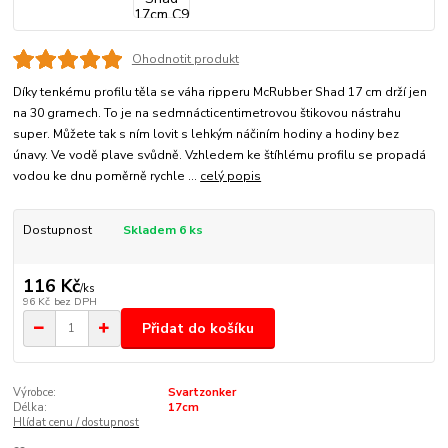
Ohodnotit produkt
Díky tenkému profilu těla se váha ripperu McRubber Shad 17 cm drží jen
na 30 gramech. To je na sedmnácticentimetrovou štikovou nástrahu
super. Můžete tak s ním lovit s lehkým náčiním hodiny a hodiny bez
únavy. Ve vodě plave svůdně. Vzhledem ke štíhlému profilu se propadá
vodou ke dnu poměrně rychle ...
celý popis
Dostupnost
Skladem 6 ks
116 Kč
/
ks
96 Kč
bez DPH
Přidat do košíku
Výrobce:
Svartzonker
Délka:
17cm
Hlídat cenu / dostupnost