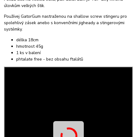
úlovkům velkých štik.
Používej GatorGum nastraženou na shallow screw stingeru pro
spolehlivý zásek anebo s konvenčními jigheady a stingerovými
systémky.
délka 18cm
hmotnost 45g
1 ks v balení
phtalate free - bez obsahu ftalátů