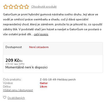
Ohodnotit produkt
GatorGum je první hybridní gumová nástraha svého druhu. Její akce ve
vodě je směsicí práce swimbaitu a shadu, což jí dává speciální
nepravidelný chod, který je záměrem. protože to je přesně to, co spouští
záběry štik. V podstatě stačí jen házet a navíjet a GatorGum se postará o
vše ostatní právě dík...
celý popis
Dostupnost
Není skladem
209 Kč
/
ks
173 Kč
bez DPH
Momentálně není k dispozici
Číslo produktu:
Z-GG-18-49-Hellboy perch
Výrobce:
Gator
Délka:
18cm
Hlídat cenu / dostupnost
Do oblíbených