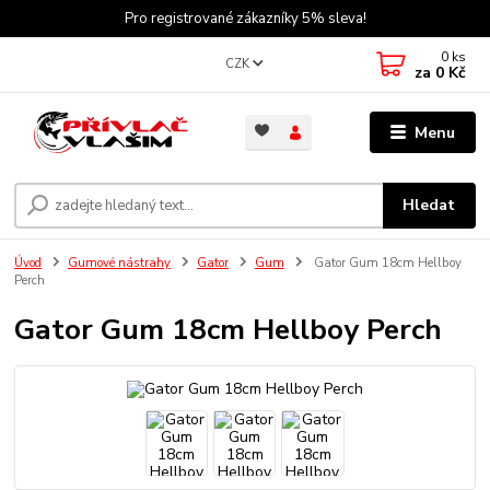
Pro registrované zákazníky 5% sleva!
0
ks
CZK
za
0 Kč
Menu
Hledat
Úvod
Gumové nástrahy
Gator
Gum
Gator Gum 18cm Hellboy
Perch
Gator Gum 18cm Hellboy Perch