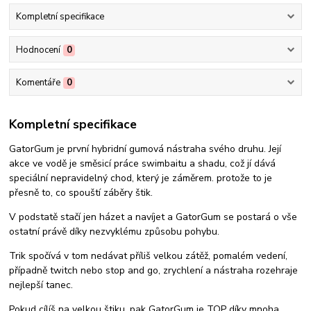
Kompletní specifikace
Hodnocení
0
Komentáře
0
Kompletní specifikace
GatorGum je první hybridní gumová nástraha svého druhu. Její
akce ve vodě je směsicí práce swimbaitu a shadu, což jí dává
speciální nepravidelný chod, který je záměrem. protože to je
přesně to, co spouští záběry štik.
V podstatě stačí jen házet a navíjet a GatorGum se postará o vše
ostatní právě díky nezvyklému způsobu pohybu.
Trik spočívá v tom nedávat příliš velkou zátěž, pomalém vedení,
případně twitch nebo stop and go, zrychlení a nástraha rozehraje
nejlepší tanec.
Pokud cílíš na velkou štiku, pak GatorGum je TOP díky mnoha