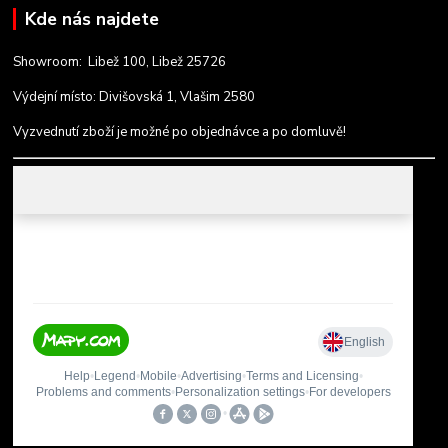
Kde nás najdete
Showroom: Libež 100, Libež 25726
Výdejní místo: Divišovská 1, Vlašim 2580
Vyzvednutí zboží je možné po objednávce a po domluvě!