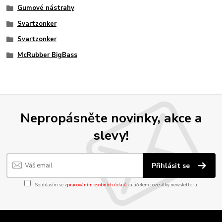
Gumové nástrahy
Svartzonker
Svartzonker
McRubber BigBass
Nepropásněte novinky, akce a
slevy!
Přihlásit se
Souhlasím se
zpracováním osobních údajů
za účelem rozesílky newsletteru.