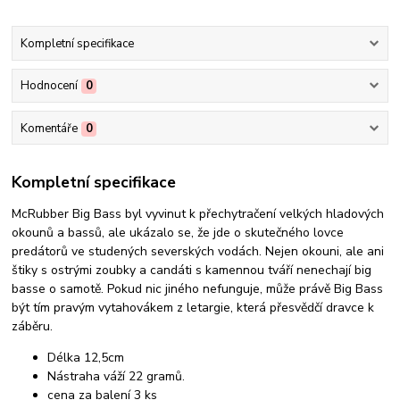
Kompletní specifikace
Hodnocení
0
Komentáře
0
Kompletní specifikace
McRubber Big Bass byl vyvinut k přechytračení velkých hladových
okounů a bassů, ale ukázalo se, že jde o skutečného lovce
predátorů ve studených severských vodách. Nejen okouni, ale ani
štiky s ostrými zoubky a candáti s kamennou tváří nenechají big
basse o samotě. Pokud nic jiného nefunguje, může právě Big Bass
být tím pravým vytahovákem z letargie, která přesvědčí dravce k
záběru.
Délka 12,5cm
Nástraha váží 22 gramů.
cena za balení 3 ks