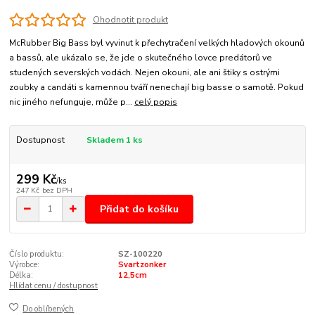
Ohodnotit produkt
McRubber Big Bass byl vyvinut k přechytračení velkých hladových okounů
a bassů, ale ukázalo se, že jde o skutečného lovce predátorů ve
studených severských vodách. Nejen okouni, ale ani štiky s ostrými
zoubky a candáti s kamennou tváří nenechají big basse o samotě. Pokud
nic jiného nefunguje, může p...
celý popis
Dostupnost
Skladem 1 ks
299 Kč
/
ks
247 Kč
bez DPH
Přidat do košíku
Číslo produktu:
SZ-100220
Výrobce:
Svartzonker
Délka:
12,5cm
Hlídat cenu / dostupnost
Do oblíbených