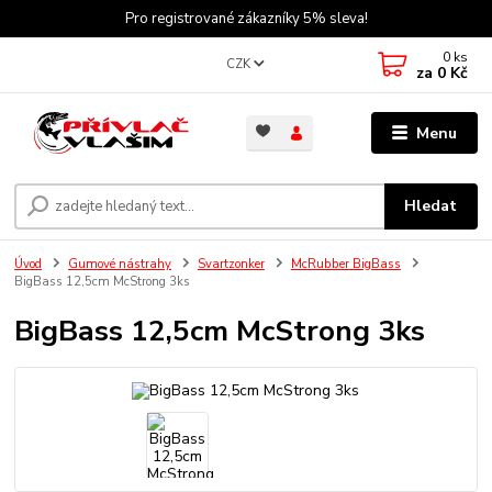
Pro registrované zákazníky 5% sleva!
0
ks
CZK
za
0 Kč
Menu
Hledat
Úvod
Gumové nástrahy
Svartzonker
McRubber BigBass
BigBass 12,5cm McStrong 3ks
BigBass 12,5cm McStrong 3ks