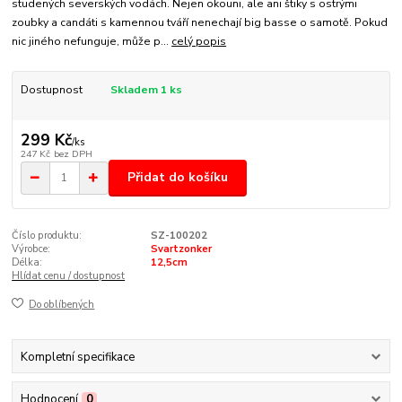
studených severských vodách. Nejen okouni, ale ani štiky s ostrými
zoubky a candáti s kamennou tváří nenechají big basse o samotě. Pokud
nic jiného nefunguje, může p...
celý popis
Dostupnost
Skladem 1 ks
299 Kč
/
ks
247 Kč
bez DPH
Přidat do košíku
Číslo produktu:
SZ-100202
Výrobce:
Svartzonker
Délka:
12,5cm
Hlídat cenu / dostupnost
Do oblíbených
Kompletní specifikace
Hodnocení
0