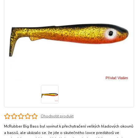
Ohodnotit produkt
McRubber Big Bass byl vyvinut k přechytračení velkých hladových okounů
a bassů, ale ukázalo se, že jde o skutečného lovce predátorů ve