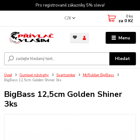
Pro registrované zákazníky 5% sleva!
0
ks
CZK
za
0 Kč
Menu
Hledat
Úvod
Gumové nástrahy
Svartzonker
McRubber BigBass
BigBass 12,5cm Golden Shiner 3ks
BigBass 12,5cm Golden Shiner
3ks