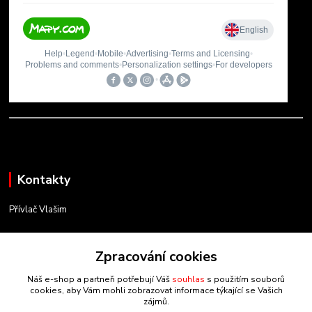
Kontakty
Přívlač Vlašim
Matěj Novák
734 754 584
Zpracování cookies
(Po-Pá, 8-17 hod.)
Náš e-shop a partneři potřebují Váš
souhlas
s použitím souborů
cookies, aby Vám mohli zobrazovat informace týkající se Vašich
info@privlacvlasim.cz
zájmů.