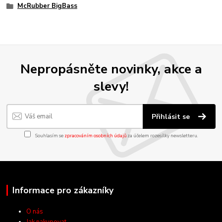
McRubber BigBass
Nepropásněte novinky, akce a
slevy!
Přihlásit se
Souhlasím se
zpracováním osobních údajů
za účelem rozesílky newsletteru.
Informace pro zákazníky
O nás
Jak nakupovat