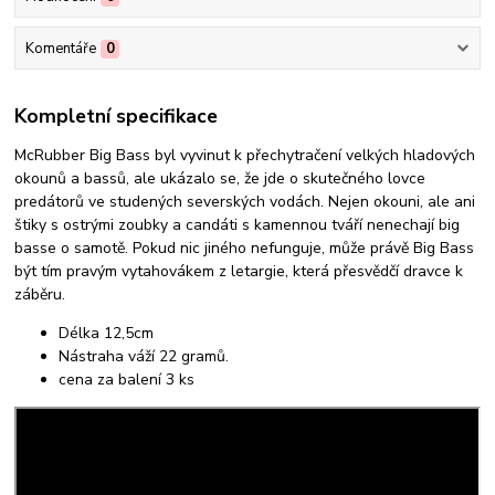
Komentáře
0
Kompletní specifikace
McRubber Big Bass byl vyvinut k přechytračení velkých hladových
okounů a bassů, ale ukázalo se, že jde o skutečného lovce
predátorů ve studených severských vodách. Nejen okouni, ale ani
štiky s ostrými zoubky a candáti s kamennou tváří nenechají big
basse o samotě. Pokud nic jiného nefunguje, může právě Big Bass
být tím pravým vytahovákem z letargie, která přesvědčí dravce k
záběru.
Délka 12,5cm
Nástraha váží 22 gramů.
cena za balení 3 ks